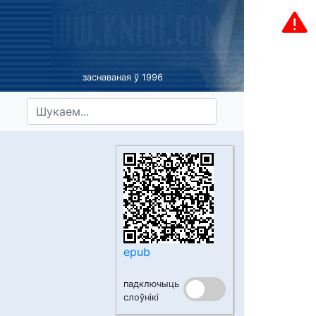
заснаваная ў 1996
epub
падключыць
слоўнікі