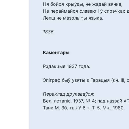
Ня бойся крыўды, не жадай вянка,
Не пераймайся славаю і ў спрэчках 
Лепш не мазоль ты языка.
1836
Каментары
Рэдакцыя 1937 года.
Эпіграф быў узяты з Гарацыя (кн. III, 
Пераклад друкаваўся
:
Бел. летапіс. 1937, № 4; пад назвай «
Танк М. Зб. тв.: У 6 т. Т. 5. Мн., 1980.