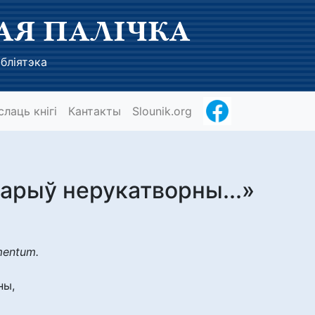
АЯ ПАЛІЧКА
бліятэка
слаць кнігі
Кантакты
Slounik.org
варыў нерукатворны...»
mentum.
ны,