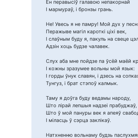
Ён перавысіў галавою непакорнай
І мармураў, і бронзы грань.
Не! Увесь я не памру! Мой дух у пес
Перажыве магіл кароткі ціхі век,
І слаўным буду я, пакуль на свеце ц
Адзін хоць будзе чалавек.
Слух аба мне пойдзе па ўсёй маёй кр
І кожны зразумее вольны мой язык:
І горды ўнук славян, і дзесь на сопках
Тунгуз, і брат стэпоў калмык.
Таму я доўга буду ведамы народу,
Што лірай лепшыя надзеі прабуджаў,
Што ў мой пануры век я апеяў свабо
І міласць ў сэрца заклікаў.
Натхненню вольнаму будзь паслухмян