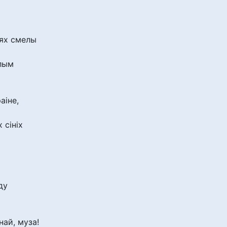
нях смелы
элым
аіне,
 сініх
ду
ай, муза!