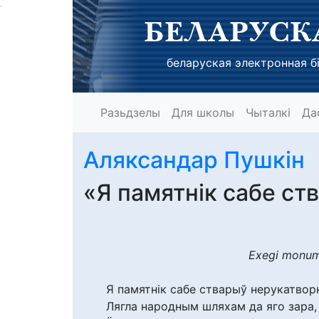
БЕЛАРУСК
беларуская электронная бі
Разьдзелы
Для школы
Чыталкі
Да
Аляксандар Пушкін
«Я памятнік сабе ст
Exegi monu
Я памятнік сабе стварыў нерукатвор
Лягла народным шляхам да яго зара,