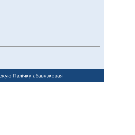
скую Палічку абавязковая