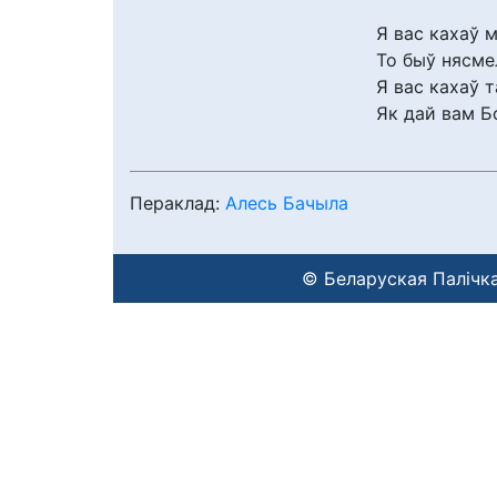
Я вас кахаў м
То быў нясмел
Я вас кахаў 
Як дай вам Бо
Пераклад:
Алесь Бачыла
© Беларуская Палічка