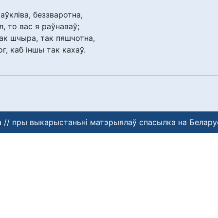
аўкліва, беззваротна,
, то вас я раўнаваў;
так шчыра, так пяшчотна,
г, каб іншы так кахаў.
 // пры выкарыстаньні матэрыялаў спасылка на Белару