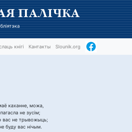
АЯ ПАЛІЧКА
бліятэка
слаць кнігі
Кантакты
Slounik.org
маё каханне, можа,
пагасла не зусім;
о вас не трывожыць;
е буду вас нічым.