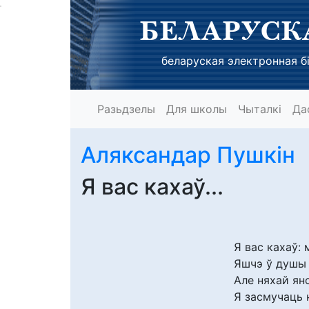
БЕЛАРУСК
беларуская электронная бі
Разьдзелы
Для школы
Чыталкі
Да
Аляксандар Пушкін
Я вас кахаў...
Я вас кахаў: 
Яшчэ ў душы 
Але няхай ян
Я засмучаць н