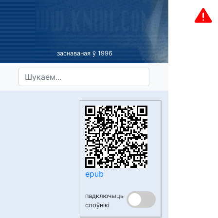
заснаваная ў 1996
epub
падключыць
слоўнікі