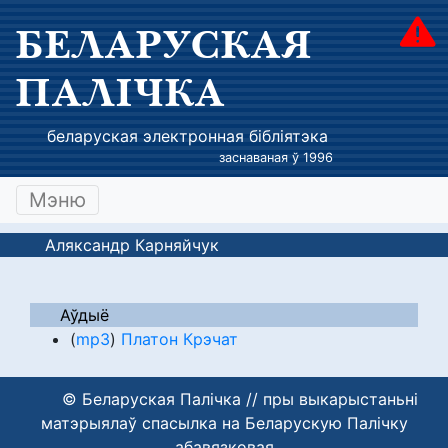
БЕЛАРУСКАЯ
ПАЛІЧКА
беларуская электронная бібліятэка
заснаваная ў 1996
Мэню
Аляксандр Карняйчук
Аўдыё
(
mp3
)
Платон Крэчат
© Беларуская Палічка // пры выкарыстаньні
матэрыялаў спасылка на Беларускую Палічку
абавязковая