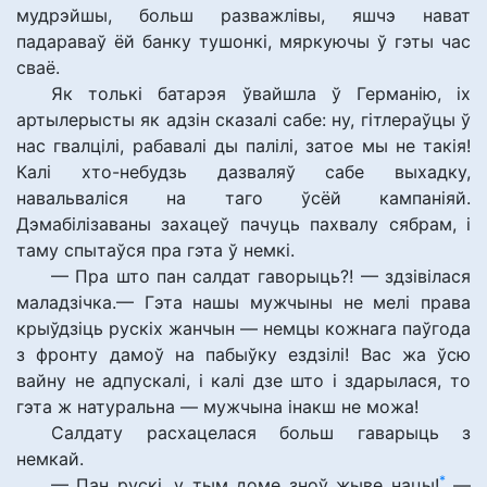
мудрэйшы, больш разважлівы, яшчэ нават
падараваў ёй банку тушонкі, мяркуючы ў гэты час
сваё.
Як толькі батарэя ўвайшла ў Германію, іх
артылерысты як адзін сказалі сабе: ну, гітлераўцы ў
нас гвалцілі, рабавалі ды палілі, затое мы не такія!
Калі хто-небудзь дазваляў сабе выхадку,
навальваліся на таго ўсёй кампаніяй.
Дэмабілізаваны захацеў пачуць пахвалу сябрам, і
таму спытаўся пра гэта ў немкі.
— Пра што пан салдат гаворыць?! — здзівілася
маладзічка.— Гэта нашы мужчыны не мелі права
крыўдзіць рускіх жанчын — немцы кожнага паўгода
з фронту дамоў на пабыўку ездзілі! Вас жа ўсю
вайну не адпускалі, і калі дзе што і здарылася, то
гэта ж натуральна — мужчына інакш не можа!
Салдату расхацелася больш гаварыць з
немкай.
*
— Пан рускі, у тым доме зноў жыве нацы!
—