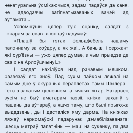
ненатуральна ўсміхаючыся, задам падаўся да каня,
не адводзячы загіпнатызаваных вачэй ад
аўтамата...
Успомніўшы цяпер тую сцэнку, салдат з
гонарам за сваіх хлопцаў падумаў:
«Плаціў бы гэтак фельдфебель нашаму
палоннаму за коўдру, а як жа!.. А бачыш, і сержант
які сур’ёзны — ужо цяпер думае, з чым прыедзе да
сваіх на Арлоўшчыну!..»
І салдат нахіліўся над рэчавым мяшком,
развязаў яго зноў. Пад сухім пайком ляжалі на
самым дне ў скураных пераплётах тамы Шылера і
Гётэ з залатым цісненнем гатычных літар. Батарэец
зусім не быў аматарам паэзіі, кніжкі захапіў з
пашаны да аўтараў, а яшчэ таму, што былі прыгожа
выдадзены, ды і дасталіся яму дарма. На кніжках
ляжаў наркомаўскі падарунак дэмабілізаванага:
шэсць метраў палатніны — маці на сукенку, па два