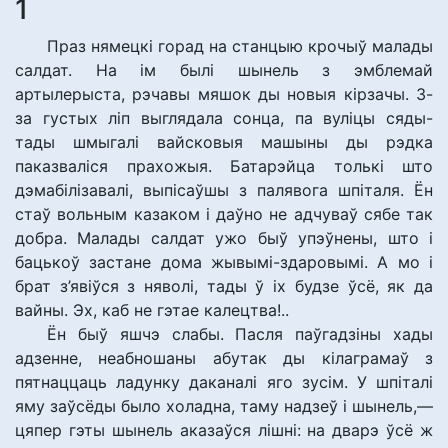
1
Праз нямецкі горад на станцыю крочыў малады
салдат. На ім былі шынель з эмблемай
артылерыста, рэчавы мяшок ды новыя кірзачы. З-
за густых ліп выглядала сонца, па вуліцы сяды-
тады шмыгалі вайсковыя машыны ды рэдка
паказваліся прахожыя. Батарэйца толькі што
дэмабілізавалі, выпісаўшы з палявога шпіталя. Ён
стаў вольным казаком і даўно не адчуваў сябе так
добра. Малады салдат ужо быў упэўнены, што і
бацькоў застане дома жывымі-здаровымі. А мо і
брат з’явіўся з няволі, тады ў іх будзе ўсё, як да
вайны. Эх, каб не гэтае калецтва!..
Ён быў яшчэ слабы. Пасля паўгадзіны хады
адзенне, неабношаны абутак ды кілаграмаў з
пятнаццаць ладунку даканалі яго зусім. У шпіталі
яму заўсёды было холадна, таму надзеў і шынель,—
цяпер гэты шынель аказаўся лішні: на дварэ ўсё ж