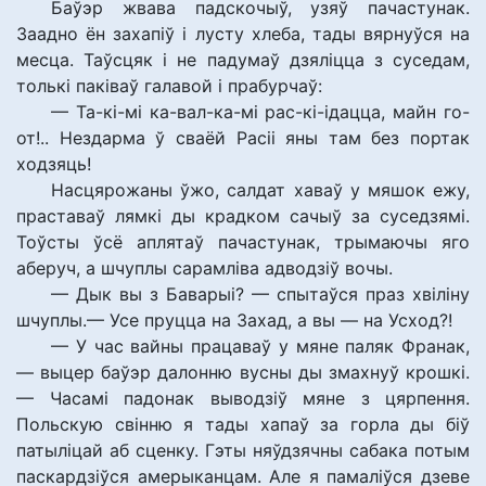
Баўэр жвава падскочыў, узяў пачастунак.
Заадно ён захапіў і лусту хлеба, тады вярнуўся на
месца. Таўсцяк і не падумаў дзяліцца з суседам,
толькі паківаў галавой і прабурчаў:
— Та-кі-мі ка-вал-ка-мі рас-кі-ідацца, майн го-
от!.. Нездарма ў сваёй Расіі яны там без портак
ходзяць!
Насцярожаны ўжо, салдат хаваў у мяшок ежу,
праставаў лямкі ды крадком сачыў за суседзямі.
Тоўсты ўсё аплятаў пачастунак, трымаючы яго
аберуч, а шчуплы сарамліва адводзіў вочы.
— Дык вы з Баварыі? — спытаўся праз хвіліну
шчуплы.— Усе пруцца на Захад, а вы — на Усход?!
— У час вайны працаваў у мяне паляк Франак,
— выцер баўэр далонню вусны ды змахнуў крошкі.
— Часамі падонак выводзіў мяне з цярпення.
Польскую свінню я тады хапаў за горла ды біў
патыліцай аб сценку. Гэты няўдзячны сабака потым
паскардзіўся амерыканцам. Але я памаліўся дзеве