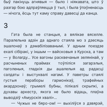
быў пакінуць агнявыя — было і ніякавата, што ў
разгар бою адпраўляецца ў тыл, і была ўпэўненасць
— нічога, ёсць тут каму справу давесці да канца.
3
Гэта была не станцыя, а вялікае вяселле.
Паралельна адзін да аднаго стаяла мо з дзесяць
эшалонаў з дэмабілізаванымі. У адным поездзе
ехалі сібіракі, у іншым — вайсковыя з Курска, а там
— у Волагду... Усе вагоны расквечаныя зелянінай, у
расчыненых праёмах тоўпіліся загарэлыя,
паголеныя, гладкія ды ашалелыя ад радасці
салдаты і выстуквалі нагамі. У паветры стаялі
густыя пераборы гармонікаў, трафейных
акардэонаў; грымелі бубны, пілікалі скрыпкі, а
духавы аркестр, якога не было відаць, плаўна
выводзіў «Амурскія хвалі»...
— Чужых не бяро-ом! — выхіліўся з дзвярэй,