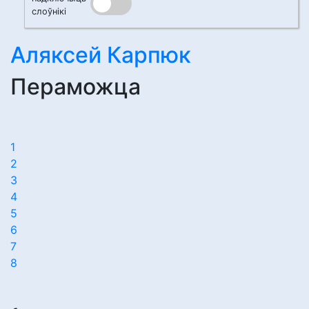
слоўнікі
Аляксей Карпюк
Пераможца
1
2
3
4
5
6
7
8