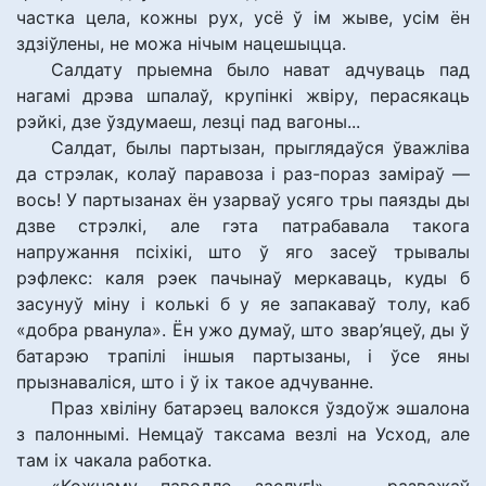
частка цела, кожны рух, усё ў ім жыве, усім ён
здзіўлены, не можа нічым нацешыцца.
Салдату прыемна было нават адчуваць пад
нагамі дрэва шпалаў, крупінкі жвіру, перасякаць
рэйкі, дзе ўздумаеш, лезці пад вагоны...
Салдат, былы партызан, прыглядаўся ўважліва
да стрэлак, колаў паравоза і раз-пораз заміраў —
вось! У партызанах ён узарваў усяго тры паязды ды
дзве стрэлкі, але гэта патрабавала такога
напружання псіхікі, што ў яго засеў трывалы
рэфлекс: каля рэек пачынаў меркаваць, куды б
засунуў міну і колькі б у яе запакаваў толу, каб
«добра рванула». Ён ужо думаў, што звар’яцеў, ды ў
батарэю трапілі іншыя партызаны, і ўсе яны
прызнаваліся, што і ў іх такое адчуванне.
Праз хвіліну батарэец валокся ўздоўж эшалона
з палоннымі. Немцаў таксама везлі на Усход, але
там іх чакала работка.