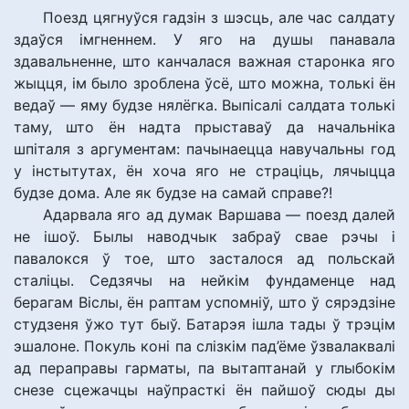
Поезд цягнуўся гадзін з шэсць, але час салдату
здаўся імгненнем. У яго на душы панавала
здавальненне, што канчалася важная старонка яго
жыцця, ім было зроблена ўсё, што можна, толькі ён
ведаў — яму будзе нялёгка. Выпісалі салдата толькі
таму, што ён надта прыставаў да начальніка
шпіталя з аргументам: пачынаецца навучальны год
у інстытутах, ён хоча яго не страціць, лячыцца
будзе дома. Але як будзе на самай справе?!
Адарвала яго ад думак Варшава — поезд далей
не ішоў. Былы наводчык забраў свае рэчы і
павалокся ў тое, што засталося ад польскай
сталіцы. Седзячы на нейкім фундаменце над
берагам Віслы, ён раптам успомніў, што ў сярэдзіне
студзеня ўжо тут быў. Батарэя ішла тады ў трэцім
эшалоне. Покуль коні па слізкім пад’ёме ўзвалаквалі
ад пераправы гарматы, па вытаптанай у глыбокім
снезе сцежачцы наўпрасткі ён пайшоў сюды ды