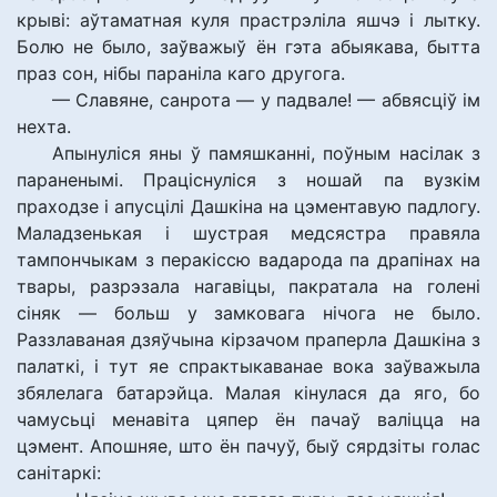
крыві: аўтаматная куля прастрэліла яшчэ і лытку.
Болю не было, заўважыў ён гэта абыякава, бытта
праз сон, нібы параніла каго другога.
— Славяне, санрота — у падвале! — абвясціў ім
нехта.
Апынуліся яны ў памяшканні, поўным насілак з
параненымі. Праціснуліся з ношай па вузкім
праходзе і апусцілі Дашкіна на цэментавую падлогу.
Маладзенькая і шустрая медсястра правяла
тампончыкам з перакіссю вадарода па драпінах на
твары, разрэзала нагавіцы, пакратала на голені
сіняк — больш у замковага нічога не было.
Раззлаваная дзяўчына кірзачом праперла Дашкіна з
палаткі, і тут яе спрактыкаванае вока заўважыла
збялелага батарэйца. Малая кінулася да яго, бо
чамусьці менавіта цяпер ён пачаў валіцца на
цэмент. Апошняе, што ён пачуў, быў сярдзіты голас
санітаркі: