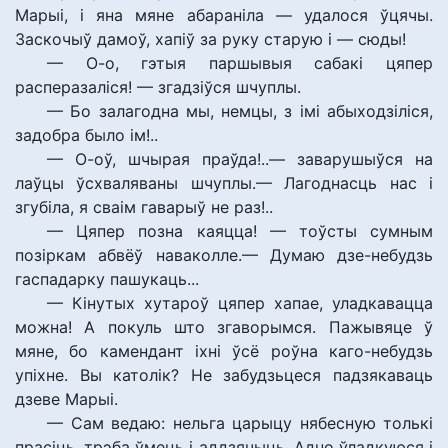
Марыі, і яна мяне абараніла — удалося ўцячы.
Заскочыў дамоў, хапіў за руку старую і — сюды!
— О-о, гэтыя паршывыя сабакі цяпер
расперазаліся! — згадзіўся шчуплы.
— Бо залагодна мы, немцы, з імі абыходзіліся,
задобра было ім!..
— О-оў, шчырая праўда!..— заварушыўся на
лаўцы ўсхваляваны шчуплы.— Лагоднасць нас і
згубіла, я сваім гаварыў не раз!..
— Цяпер позна каяцца! — тоўсты сумным
позіркам абвёў наваколле.— Думаю дзе-небудзь
гаспадарку пашукаць...
— Кінутых хутароў цяпер хапае, уладкавацца
можна! А покуль што згаворымся. Пажывяце ў
мяне, бо камендант іхні ўсё роўна каго-небудзь
упіхне. Вы католік? Не забудзьцеся падзякаваць
дзеве Марыі.
— Сам ведаю: нельга царыцу нябесную толькі
прасіць, трэба ўмець і аддзячыць. Адно ўладкуюся і