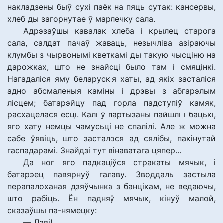
накладзены быў сухі паёк на пяць сутак: кансервы,
хлеб ды загорнутае ў марлечку сала.
Адрэзаўшы кавалак хлеба і крылец старога
сала, салдат пачаў жаваць, незычліва азіраючы
клумбы з чырвонымі кветкамі ды такую чысціню на
дарожках, што не знайсці было там і смяцінкі.
Нагадаліся яму беларускія хаты, ад якіх засталіся
адно абсмаленыя каміны і дрэвы з абгарэлым
лісцем; батарэйцу пад горла падступіў камяк,
расхацелася есці. Калі ў партызаны пайшлі і бацькі,
яго хату немцы чамусьці не спалілі. Але ж можна
сабе ўявіць, што засталося ад сялібы, пакінутай
гаспадарамі. Знайдзі тут вінаватага цяпер...
Да ног яго падкаціўся стракаты мячык, і
батарэец павярнуў галаву. Зводдаль застыла
перапалоханая дзяўчынка з банцікам, не ведаючы,
што рабіць. Ён падняў мячык, кінуў малой,
сказаўшы па-нямецку:
— Лаві!