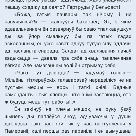
пешшу схаджу да святой Гертруды ў Бельфаст!
«Божа, гэтыя пачвары так нічому і не
навучыліся?!» — жахнуўся батарэец. Эх, з якім
здавальненнем ён развярнуў бы сваю «палкавушку»
ды ва ўпор смальнуў бы па гэтых гадах
асколачным; ён ужо нават адчуў тугую сілу аддачы
ад пасланага снарада. Салдат ад хвалявання пачаў
задыхацца — давала пра сябе знаць пакалечанае
лёгкае. Але намаганнем волі ён стрымаў сябе.
«Чаго тут дзівіцца? — падумаў толькі.—
Мільёны гітлераўскіх галаварэзаў нарадзіліся не на
пустым месцы — вось і таткі іхнія!.. Бедныя
каменданты і тыя хлопцы, што з імі застаюцца, ото
ж будуць мець тут работы!..»
Ён закінуў на плечы мяшок, на руку ўзяў
шынель ды паплёўся зноў, адчуваючы ў душы
дакладна такі настрой, як у час наступлення ў
Памераніі, калі першы раз параніла і ён вымушаны