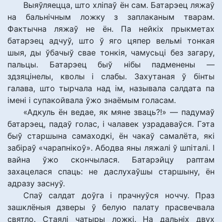
Выяўляецца, што хліпаў ён сам. Батарэец ляжаў
на бальнічным ложку з заплаканым тварам.
Фактычна ляжаў не ён. Па нейкіх прыкметах
батарэец адчуў, што ў яго цяпер вельмі тонкая
шыя, ды ўбачыў свае тонкія, чамусьці без загару,
пальцы. Батарэец быў нібы падменены —
здзяцінелы, кволы і слабы. Захутаная ў бінты
галава, што тырчала над ім, называла салдата па
імені і супакойвала ўжо знаёмым голасам.
«Адкуль ён ведае, як мяне зваць?!» — падумаў
батарэец, падаў голас, і чалавек узрадаваўся. Гэта
быў старшына самаходкі, ён чакаў самалёта, які
забіраў «чарапнікоў». Абодва яны ляжалі ў шпіталі. І
вайна ўжо скончылася. Батарэйцу раптам
захацелася спаць: не даслухаўшы старшыну, ён
адразу заснуў.
Спаў салдат доўга і прачнуўся ноччу. Праз
зашклёныя дзверы ў белую палату прасвечвала
святло. Стаялі чатыры ложкі. На дальніх двух