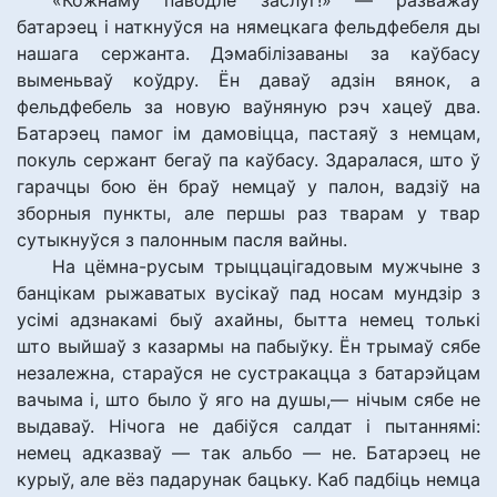
«Кожнаму паводле заслуг!» — разважаў
батарэец і наткнуўся на нямецкага фельдфебеля ды
нашага сержанта. Дэмабілізаваны за каўбасу
выменьваў коўдру. Ён даваў адзін вянок, а
фельдфебель за новую ваўняную рэч хацеў два.
Батарэец памог ім дамовіцца, пастаяў з немцам,
покуль сержант бегаў па каўбасу. Здаралася, што ў
гарачцы бою ён браў немцаў у палон, вадзіў на
зборныя пункты, але першы раз тварам у твар
сутыкнуўся з палонным пасля вайны.
На цёмна-русым трыццацігадовым мужчыне з
банцікам рыжаватых вусікаў пад носам мундзір з
усімі адзнакамі быў ахайны, бытта немец толькі
што выйшаў з казармы на пабыўку. Ён трымаў сябе
незалежна, стараўся не сустракацца з батарэйцам
вачыма і, што было ў яго на душы,— нічым сябе не
выдаваў. Нічога не дабіўся салдат і пытаннямі:
немец адказваў — так альбо — не. Батарэец не
курыў, але вёз падарунак бацьку. Каб падбіць немца