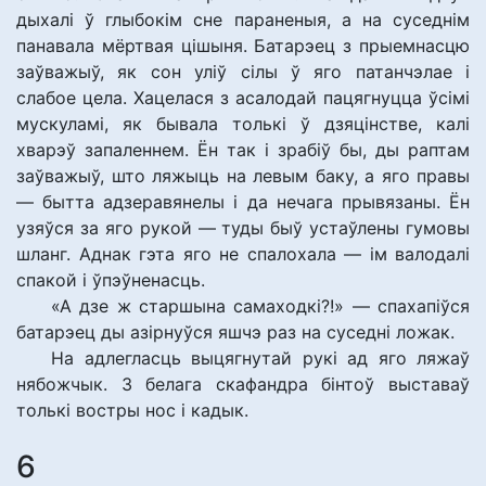
дыхалі ў глыбокім сне параненыя, а на суседнім
панавала мёртвая цішыня. Батарэец з прыемнасцю
заўважыў, як сон уліў сілы ў яго патанчэлае і
слабое цела. Хацелася з асалодай пацягнуцца ўсімі
мускуламі, як бывала толькі ў дзяцінстве, калі
хварэў запаленнем. Ён так і зрабіў бы, ды раптам
заўважыў, што ляжыць на левым баку, а яго правы
— бытта адзеравянелы і да нечага прывязаны. Ён
узяўся за яго рукой — туды быў устаўлены гумовы
шланг. Аднак гэта яго не спалохала — ім валодалі
спакой і ўпэўненасць.
«А дзе ж старшына самаходкі?!» — спахапіўся
батарэец ды азірнуўся яшчэ раз на суседні ложак.
На адлегласць выцягнутай рукі ад яго ляжаў
нябожчык. З белага скафандра бінтоў выставаў
толькі востры нос і кадык.
6