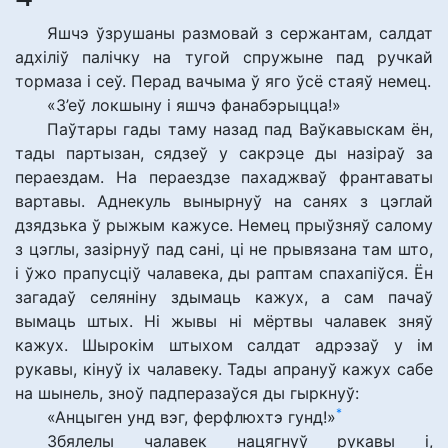
Яшчэ ўзрушаны размовай з сержантам, салдат
адхіліў палічку на тугой спружыне пад ручкай
тормаза і сеў. Перад вачыма ў яго ўсё стаяў немец.
«З’еў локшыну і яшчэ фанабэрыцца!»
Паўтары гады таму назад пад Ваўкавыскам ён,
тады партызан, сядзеў у сакрэце ды назіраў за
пераездам. На пераездзе пахаджваў франтаваты
вартавы. Аднекуль вынырнуў на санях з цэглай
дзядзька ў рыжым кажусе. Немец прыўзняў салому
з цэглы, зазірнуў пад сані, ці не прывязана там што,
і ўжо прапусціў чалавека, ды раптам спахапіўся. Ён
загадаў селяніну здымаць кажух, а сам пачаў
вымаць штых. Ні жывы ні мёртвы чалавек зняў
кажух. Шырокім штыхом салдат адрэзаў у ім
рукавы, кінуў іх чалавеку. Тады апрануў кажух сабе
на шынель, зноў падперазаўся ды гыркнуў:
*
«Анцыген унд вэг, ферфлюхтэ гунд!»
Збялелы чалавек нацягнуў рукавы і,