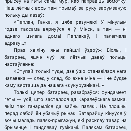
прысеў на гэты самы мур, каб паправіць абмотку.
Наш лётчык вось там трымаў за руку зарумзаную
польку ды казаў:
«Паплач, Ганка, я цябе разумею! У мінулым
годзе таксама вярнуўся я ў Мінск, а там — ні
аднаго цэлага дома! Паплакаў, і палегчала
адразу!..»
Праз хвіліну яны пайшлі ўздоўж Віслы, і
батарэец яшчэ чуў, як лётчык даваў польцы
настаўленне:
«Ступай толькі туды, дзе ўжо станавілася нага
чалавека — след у след, бо ахне міна — і не будзе
каму вяртацца да нашага «кукурузніка»!..»
Толькі цяпер батарэец разабраўся: фундамент
гэты — усё, што засталося ад Каралеўскага замка,
якім так ганарыліся да вайны палякі. На плошчы
перад сабой ён убачыў рынак. Батарэйцу кінуўся ў
вочы малады паляк-прыгажун, які расклаў тавар на
брызенце і гандляваў гузікамі. Палякам батарэец