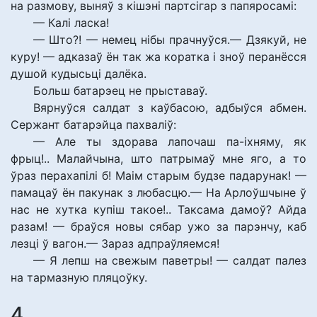
на размову, выняў з кішэні партсігар з папяросамі:
— Калі ласка!
— Што?! — немец нібы прачнуўся.— Дзякуй, не
куру! — адказаў ён так жа коратка і зноў перанёсся
душой кудысьці далёка.
Больш батарэец не прыставаў.
Вярнуўся салдат з каўбасою, адбыўся абмен.
Сержант батарэйца пахваліў:
— Але ты здорава лапочаш па-іхняму, як
фрыц!.. Малайчына, што патрымаў мне яго, а то
ўраз перахапілі б! Маім старым будзе падарунак! —
памацаў ён пакунак з любасцю.— На Арлоўшчыне ў
нас не хутка купіш такое!.. Таксама дамоў? Айда
разам! — браўся новы сябар ужо за парэнчу, каб
лезці ў вагон.— Зараз адпраўляемся!
— Я лепш на свежым паветры! — салдат палез
на тармазную пляцоўку.
4