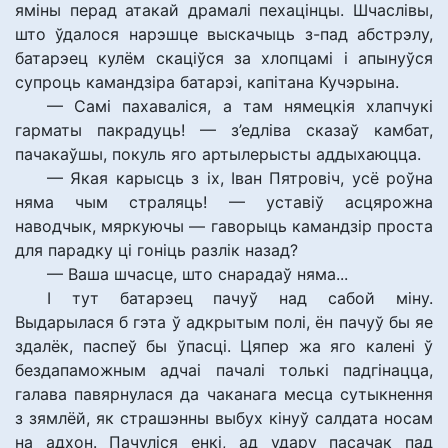
яміны перад атакай драмалі пехацінцы. Шчаслівы,
што ўдалося нарэшце выскачыць з-пад абстрэлу,
батарэец кулём скаціўся за хлопцамі і апынуўся
супроць камандзіра батарэі, капітана Кучэрына.
— Самі пахаваліся, а там нямецкія хлапчукі
гарматы пакрадуць! — з’едліва сказаў камбат,
пачакаўшы, покуль яго артылерысты аддыхаюцца.
— Якая карысць з іх, Іван Пятровіч, усё роўна
няма чым страляць! — уставіў асцярожна
наводчык, мяркуючы — гаворыць камандзір проста
для парадку ці гоніць разлік назад?
— Ваша шчасце, што снарадаў няма...
І тут батарэец пачуў над сабой міну.
Выдарылася б гэта ў адкрытым полі, ён пачуў бы яе
здалёк, паспеў бы ўпасці. Цяпер жа яго калені ў
бездапаможным адчаі пачалі толькі падгінацца,
галава павярнулася да чаканага месца сутыкнення
з зямлёй, як страшэнны выбух кінуў салдата носам
на адхон. Пачуліся енкі, ад удару пасачак пад