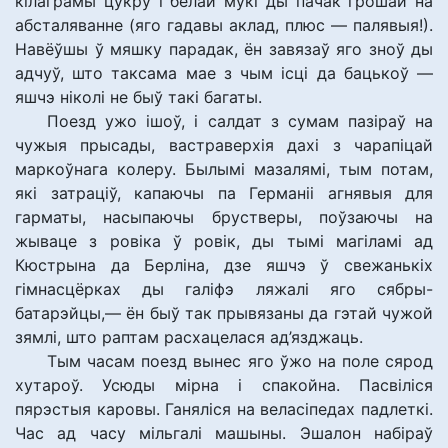
кілаграмы цукру і белай мукі ды пачак грошай на
абсталяванне (яго гадавы аклад, плюс — палявыя!).
Навёўшы ў мяшку парадак, ён завязаў яго зноў ды
адчуў, што таксама мае з чым ісці да бацькоў —
яшчэ ніколі не быў такі багаты.
Поезд ужо ішоў, і салдат з сумам пазіраў на
чужыя прысады, вастраверхія дахі з чарапіцай
маркоўнага колеру. Былымі мазалямі, тым потам,
які затраціў, капаючы па Германіі агнявыя для
гарматы, насыпаючы брустверы, поўзаючы на
жываце з ровіка ў ровік, ды тымі магіламі ад
Кюстрына да Берліна, дзе яшчэ ў свежанькіх
гімнасцёрках ды галіфэ ляжалі яго сябры-
батарэйцы,— ён быў так прывязаны да гэтай чужой
зямлі, што раптам расхацелася ад’язджаць.
Тым часам поезд вынес яго ўжо на поле сярод
хутароў. Усюды мірна і спакойна. Пасвіліся
пярэстыя каровы. Ганяліся на веласіпедах падлеткі.
Час ад часу мільгалі машыны. Эшалон набіраў