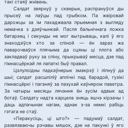
такі стаяў жнівень.
Салдат звярнуў у скверык, распрануўся ды
прысеў на лаўцы пад грыбком. Па жвіровай
дарожцы за ім пахаджвала прыемная з выгляду
немачка з дзяўчынкай. Пасля бальнічнага ложка
батарэец і секунды не мог вытрываць, калі ў яго
знаходзіўся хто за спіной — ён зараз жа
паварочваўся плячыма да сцяны ці плота або
закладваў руку за спіну, прыкрываў месца, дзе пад
гімнасцёркай ля лапаткі быў правал.
Цэлулоідны падкаўнерык змакрэў і ліпнуў да
шыі; салдат расшпіліў аплічкі пад барадой, гузікі
гімнасцёркі і паганяў за пазухай каўняром паветра.
За чатыры месяцы лячэння ён зусім адвык ад
ботаў. Салдату надта карцела зняць яшчэ кірзачы і
даць адпачынак нагам, аднак з-за немкі рабіць
гэтага не стаў.
«Перакусіць, ці што?» — падумаў салдат,
развязваючы рэчавы мяшок, дзе на пакункі ў яго