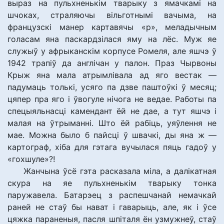
выраз на пульхненькім тварыку з ямачкамі на
шчоках, страляючы вільготнымі вачыма, на
французскі манер картавячы «р», меладычным
голасам яна паскардзілася яму на лёс. Муж яе
служыў у афрыканскім корпусе Ромеля, але яшчэ ў
1942 трапіў да англічан у палон. Праз Чырвоны
Крыж яна мала атрымлівала ад яго вестак —
падумаць толькі, усяго па дзве паштоўкі ў месяц;
цяпер пра яго і ўвогуле нічога не ведае. Работы па
спецыяльнасці камендант ёй не дае, а тут яшчэ і
малая на ўтрыманні. Што ёй рабіць, уяўлення не
мае. Можна было б пайсці ў швачкі, ды яна ж —
картограф, хіба для гэтага вучылася пяць гадоў у
«гохшуле»?!
Жанчына ўсё гэта расказала міла, а далікатная
скура на яе пульхненькім тварыку тонка
паружавела. Батарэец з распешчанай немачкай
раней не стаў бы нават і гаварыць, але, як і ўсе
цяжка параненыя, пасля шпіталя ён узмужнеў, стаў