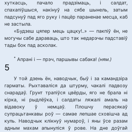
хуткасць, пачало прадзімаць, і салдат,
спахапіўшыся, накінуў на сябе шынель, затым
падсунуў пад яго руку і пацёр параненае месца, каб
не застыла.
«Будзеш цяпер мець цацку!..» — пакпіў ён, не
могучы сабе дараваць, што так недарэчы падставіў
тады бок пад асколак.
*
Апрані і — прэч, паршывы сабака!
(ням.)
5
У той дзень ён, наводчык, быў і за камандзіра
гарматы. Рыхтаваліся да штурму, чакалі падвозу
снарадаў. Грунт трапіўся цвёрды, яго не брала ні
кірка, ні рыдлёўка, і салдаты ляжалі амаль на
відавоку ў немцаў. Плошчу перасякаў
супрацьтанкавы роў — самае лепшае сховішча ад
куль. Наводчык клікнуў нумароў, і яны ўсе разам
адным махам апынуліся ў рове. На дне доўгай