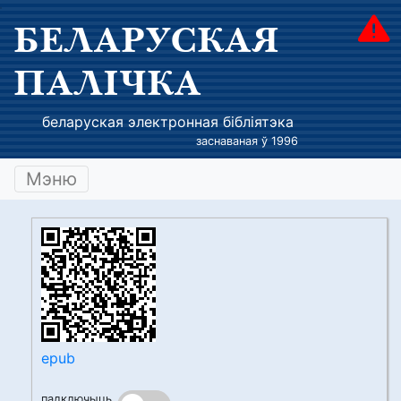
БЕЛАРУСКАЯ
ПАЛІЧКА
беларуская электронная бібліятэка
заснаваная ў 1996
Мэню
epub
падключыць