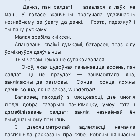
— Данкэ, пан салдат! — азвалася з лаўкі яе
маці. У голасе жанчыны прагучала ўдзячнасць
незнаёмаму за ўвагу да дачкі.— Грэта, падзякуй і
ты пану рускаму!
Малая зрабіла кніксен.
Апанаваны сваімі думкамі, батарэец праз сілу
ўсміхнуўся дзяўчынцы.
Тым часам немка не супакойвалася.
— О-оў, якая цудоўная пачынаецца восень, пан
салдат, ці не праўда? — зашчабятала яна,
заклікаючы да размовы.— Сонца і сонца, кожны
дзень сонца, як на заказ, wunderbar!
Батарэец паходзіў з мясцовасці, дзе многія
людзі добра гаварылі па-нямецку, умеў гэта і
дэмабілізаваны салдат; заклік незнаёмай ён
вымушаны быў прыняць.
З дзесяціметровай адлегласці немачка
паспяшыла расказаць пра сябе. Робячы няшчасны