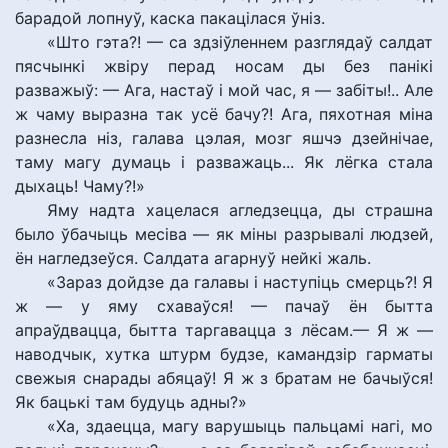
барадой лопнуў, каска пакацілася ўніз.
«Што гэта?! — са здзіўленнем разглядаў салдат
пясчынкі жвіру перад носам ды без панікі
разважыў: — Ага, настаў і мой час, я — забіты!.. Але
ж чаму выразна так усё бачу?! Ага, пяхотная міна
разнесла ніз, галава цэлая, мозг яшчэ дзейнічае,
таму магу думаць і разважаць... Як лёгка стала
дыхаць! Чаму?!»
Яму надта хацелася агледзецца, ды страшна
было ўбачыць месіва — як міны разрывалі людзей,
ён нагледзеўся. Салдата агарнуў нейкі жаль.
«Зараз дойдзе да галавы і наступіць смерць?! Я
ж — у яму схаваўся! — пачаў ён бытта
апраўдвацца, бытта таргавацца з лёсам.— Я ж —
наводчык, хутка штурм будзе, камандзір гарматы
свежыя снарады абяцаў! Я ж з братам не бачыўся!
Як бацькі там будуць адны?»
«Ха, здаецца, магу варушыць пальцамі нагі, мо