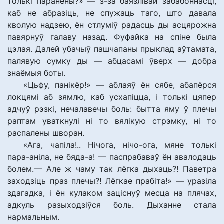
толькі паранены?» — з-за баязлівай забабоннасці,
каб не абразіць, не спужаць таго, што давала
кволую надзею, ён стлуміў радасць ды асцярожна
павярнуў галаву назад. Фуфайка на спіне была
цэлая. Далей убачыў пашчапаны прыклад аўтамата,
палявую сумку ды — абцасамі ўверх — добра
знаёмыя боты.
«Цьфу, панікёр!» — аблаяў ён сябе, абапёрся
локцямі аб зямлю, каб усхапіцца, і толькі цяпер
адчуў рэзкі, нечалавечы боль: бытта яму ў плечы
раптам уваткнулі ні то вялікую стрэмку, ні то
распалены шворан.
«Ага, чапіла!.. Нічога, нічо-ога, мяне толькі
пара-аніла, не бяда-а! — паспрабаваў ён авалодаць
болем.— Але ж чаму так лёгка дыхаць?! Паветра
заходзіць праз плечы?! Лёгкае прабіта!» — уразіла
здагадка, і ён кулаком заціснуў месца на плячах,
адкуль разыходзіўся боль. Дыханне стала
нармальным.