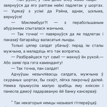
звярнуўся да яго раптам нейкі падлетак у шортах.
— Уцякаў з усімі да Рэйна, аднак, шэльма,
вярнуўся!
— Мэклембург?! — з перабольшаным
абурэннем спыталася жанчына.
— Так точна! — павярнуўся да яе падлетак і
паказаў батарэйцу валасатыя лынды.
Толькі цяпер салдат убачыў: перад ім сталы
мужчына, а маладзіць яго так вопратка.
— Разбірайцеся тут самі! — махнуў ён рукой.—
Або заяві пра гэта каменданту!
— Так точна, пан салдат!
Адчуўшы незычлівасць салдата, мужчына ў
скураных шортах, бы скаўт, лёгка пакрочыў далей.
Немка прымусіла малую зрабіць яму кніксен і
панесла дамоў падараваную ёй банку кансерваў.
*
Так некаторыя немцы называлі гітлераўцаў.