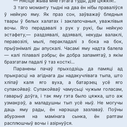
— Нясіце жыва мне гэтага туды, дзе цяжкія!..
З таго моманту тыдні на два ён нібы праваліўся
ў нейкую яму. Як праз сон, заўважаў бледныя
твары ў белых халатах і заклапочаныя, уважлівыя
вочы. Яго перадавалі з рук у рукі, бы нейкую
эстафету,— раздзявалі, адзявалі, некуды валаклі,
перавозілі, мылі, перакладалі з бока на бок,
прыўзнімалі ды апускалі. Часамі яму надта балела
— калі пілавалі рэбры; ён добра запамятаў, з якім
бразгатам падалі ў таз косткі...
Паранены пачаў прыходзіць да памяці ад
прыкрасці на агіднага ды надакучлівага тыпа, што
хліпаў каля яго вуха, а батарэец усё яго
супакойваў. Супакойваў чамусьці чужым голасам,
гаварыў доўга, і так яму гэта было цяжка, што аж
узмакрэў, а маладушны тып усё ныў. Не могучы
даць яму рады, ён нарэшце зазлаваў. Поўны
абурэння на мамінага сынка, ён раптам
расплюшчыў вочы і азірнуўся.