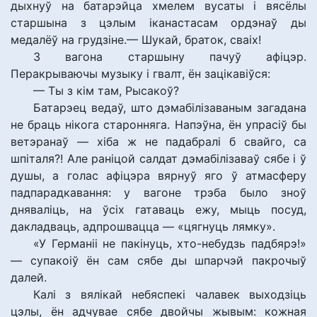
дыхнуў на батарэйца хмелем вусаты і вясёлы
старшына з цэлым іканастасам ордэнаў ды
медалёў на грудзіне.— Шукай, браток, сваіх!
З вагона старшыну пачуў афіцэр.
Перакрываючы музыку і гвалт, ён зацікавіўся:
— Ты з кім там, Рысакоў?
Батарэец ведаў, што дэмабілізаваным загадана
не браць нікога старонняга. Напэўна, ён упрасіў бы
ветэранаў — хіба ж не падабралі б свайго, са
шпіталя?! Але раніцой салдат дэмабілізаваў сябе і ў
душы, а голас афіцэра вярнуў яго ў атмасферу
падпарадкавання: у вагоне трэба было зноў
дняваліць, на ўсіх гатаваць ежу, мыць посуд,
дакладваць, адпрошвацца — «цягнуць лямку».
«У Германіі не пакінуць, хто-небудзь падбярэ!»
— супакоіў ён сам сябе ды шпарчэй пакрочыў
далей.
Калі з вялікай небяспекі чалавек выходзіць
цэлы, ён адчувае сябе двойчы жывым: кожная