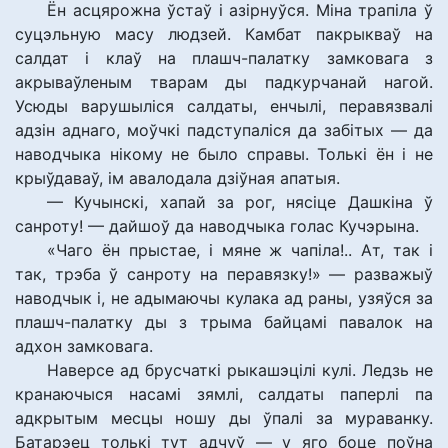
Ён асцярожна ўстаў і азірнуўся. Міна трапіла ў
суцэльную масу людзей. Камбат пакрыкваў на
салдат і клаў на плашч-палатку замковага з
акрываўленым тварам ды падкурчанай нагой.
Усюды варушыліся салдаты, енчылі, перавязвалі
адзін аднаго, моўчкі падступаліся да забітых — да
наводчыка нікому не было справы. Толькі ён і не
крыўдаваў, ім авалодала дзіўная апатыя.
— Кучынскі, хапай за рог, нясіце Дашкіна ў
санроту! — дайшоў да наводчыка голас Кучэрына.
«Чаго ён прыстае, і мяне ж чапіла!.. Ат, так і
так, трэба ў санроту на перавязку!» — разважыў
наводчык і, не адымаючы кулака ад раны, узяўся за
плашч-палатку ды з трыма байцамі павалок на
адхон замковага.
Наверсе ад брусчаткі рыкашэцілі кулі. Ледзь не
кранаючыся насамі зямлі, салдаты паперлі па
адкрытым месцы ношу ды ўпалі за мураванку.
Батарэец толькі тут адчуў — у яго боце поўна