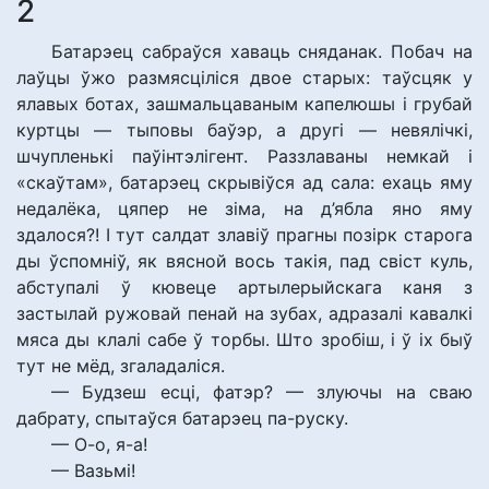
2
Батарэец сабраўся хаваць сняданак. Побач на
лаўцы ўжо размясціліся двое старых: таўсцяк у
ялавых ботах, зашмальцаваным капелюшы і грубай
куртцы — тыповы баўэр, а другі — невялічкі,
шчупленькі паўінтэлігент. Раззлаваны немкай і
«скаўтам», батарэец скрывіўся ад сала: ехаць яму
недалёка, цяпер не зіма, на д’ябла яно яму
здалося?! І тут салдат злавіў прагны позірк старога
ды ўспомніў, як вясной вось такія, пад свіст куль,
абступалі ў кювеце артылерыйскага каня з
застылай ружовай пенай на зубах, адразалі кавалкі
мяса ды клалі сабе ў торбы. Што зробіш, і ў іх быў
тут не мёд, згаладаліся.
— Будзеш есці, фатэр? — злуючы на сваю
дабрату, спытаўся батарэец па-руску.
— О-о, я-а!
— Вазьмі!