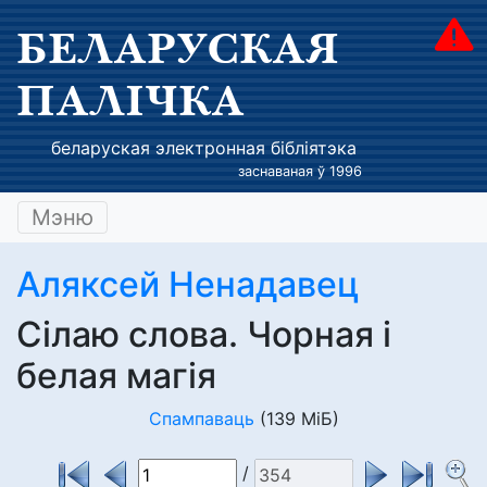
БЕЛАРУСКАЯ
ПАЛІЧКА
беларуская электронная бібліятэка
заснаваная ў 1996
Мэню
Аляксей Ненадавец
Сілаю слова. Чорная і
белая магія
Спампаваць
(139 МіБ)
/