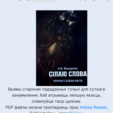
Выявы старонак пададзеныя толькі для хуткага
азнаямлення. Каб атрымаць лепшую якасць,
спампуйце твор цалкам.
PDF файлы можна прагледзець праз
Adobe Reader
,