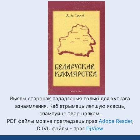
Выявы старонак пададзеныя толькі для хуткага
азнаямлення. Каб атрымаць лепшую якасць,
спампуйце твор цалкам.
PDF файлы можна прагледзець праз
Adobe Reader
,
DJVU файлы - праз
DjView