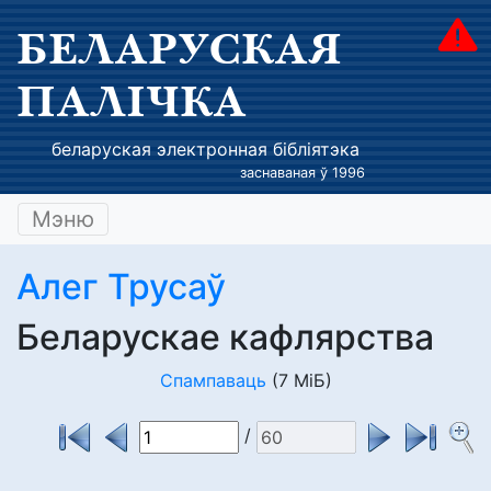
БЕЛАРУСКАЯ
ПАЛІЧКА
беларуская электронная бібліятэка
заснаваная ў 1996
Мэню
Алег Трусаў
Беларускае кафлярства
Спампаваць
(7 МіБ)
/