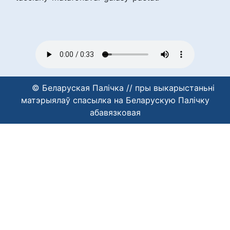
© Беларуская Палічка // пры выкарыстаньні
матэрыялаў спасылка на Беларускую Палічку
абавязковая