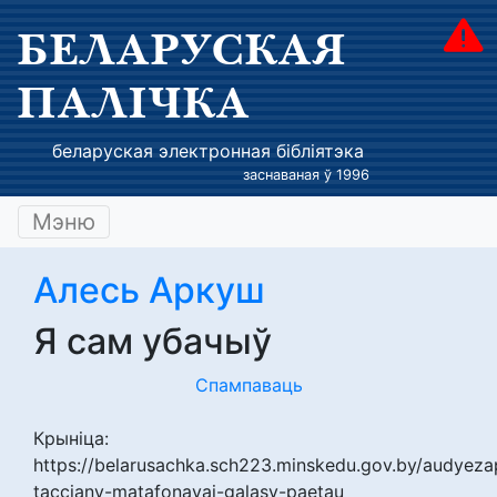
БЕЛАРУСКАЯ
ПАЛІЧКА
беларуская электронная бібліятэка
заснаваная ў 1996
Мэню
Алесь Аркуш
Я сам убачыў
Спампаваць
Крыніца:
https://belarusachka.sch223.minskedu.gov.by/audyeza
tacciany-matafonavai-galasy-paetau