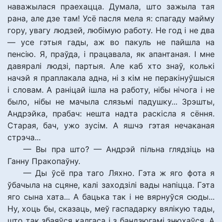
наважылася праехацца. Думала, што зажыла тая
рана, але дзе там! Усё пасля мела я: спагаду майму
гору, увагу людзей, любімую работу. Не год і не два
— усе гэтыя гады, аж во пакуль не пайшла на
пенсію. Я, праўда, і працавала, як апантаная. І мне
давяралі людзі, партыя. Але каб хто знаў, колькі
начэй я праплакала адна, ні з кім не перакінуўшыся
і словам. А раніцай ішла на работу, нібы нічога і не
было, нібы не мачыла слязьмі падушку... Зрэшты,
Андрэйка, прабач: нешта надта раскісла я сёння.
Старая, бач, ужо зусім. А яшчэ гэтая нечаканая
стрэча...
— Вы пра што? — Андрэй пільна глядзіць на
Ганну Пракопаўну.
— Ды ўсё пра таго Ляхно. Гэта ж яго фота я
ўбачыла на сцяне, калі заходзілі вады напіцца. Гэта
яго сына хата... А бацька так і не вярнуўся сюды...
Ну, хоць бы, сказаць, меў гаспадарку вялікую тады,
што так збаяўся калгаса і з бандзюгамі знюхаўся. А