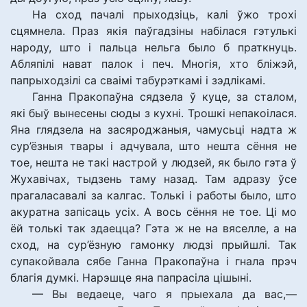
На сход пачалі прыходзіць, калі ўжо трохі
сцямнела. Праз якія паўгадзіны набілася гэтулькі
народу, што і пальца нельга было б праткнуць.
Абляпілі нават палок і печ. Многія, хто бліжэй,
папрыходзілі са сваімі табурэткамі і зэдлікамі.
Ганна Пракопаўна сядзела ў куце, за сталом,
які быў вынесены сюды з кухні. Трошкі непакоілася.
Яна глядзела на засяроджаныя, чамусьці надта ж
сур’ёзныя твары і адчувала, што нешта сёння не
тое, нешта не такі настрой у людзей, як было гэта ў
Жухавічах, тыдзень таму назад. Там адразу ўсе
прагаласавалі за калгас. Толькі і работы было, што
акуратна запісаць усіх. А вось сёння не тое. Ці мо
ёй толькі так здаецца? Гэта ж не на вяселле, а на
сход, на сур’ёзную гамонку людзі прыйшлі. Так
супакойвала сябе Ганна Пракопаўна і гнала прэч
благія думкі. Нарэшце яна папрасіла цішыні.
— Вы ведаеце, чаго я прыехала да вас,—