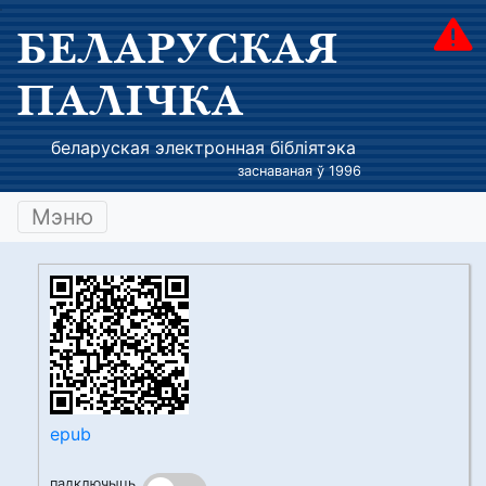
БЕЛАРУСКАЯ
ПАЛІЧКА
беларуская электронная бібліятэка
заснаваная ў 1996
Мэню
epub
падключыць