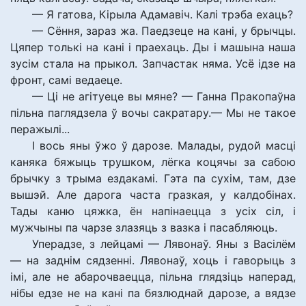
— Я гатова, Кірыла Адамавіч. Калі трэба ехаць?
— Сёння, зараз жа. Паедзеце на кані, у брычцы.
Цяпер толькі на кані і праехаць. Ды і машына наша
зусім стала на прыкол. Запчастак няма. Усё ідзе на
фронт, самі ведаеце.
— Ці не агітуеце вы мяне? — Ганна Пракопаўна
пільна паглядзела ў вочы сакратару.— Мы не такое
перажылі...
І вось яны ўжо ў дарозе. Малады, рудой масці
каняка бяжыць трушком, лёгка коцячы за сабою
брычку з трыма ездакамі. Гэта па сухім, там, дзе
вышэй. Але дарога часта гразкая, у калдобінах.
Тады каню цяжка, ён напінаецца з усіх сіл, і
мужчыны па чарзе злазяць з вазка і пасабляюць.
Уперадзе, з лейцамі — Лявонаў. Яны з Васілём
— на заднім сядзенні. Лявонаў, хоць і гаворыць з
імі, але не абарочваецца, пільна глядзіць наперад,
нібы едзе не на кані па бязлюднай дарозе, а вядзе