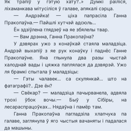
Як трапіў у гэтую хату?..» Думкі раіліся,
ліхаманкава мітусіліся ў галаве, апякалі сэрца.
— Андрэйка! — ціха папрасіла Ганна
Пракопаўна.— Пайшлі хутчэй адсюль...
Ён здзіўлена глядзеў на яе збялелы твар.
— Вам дрэнна, Ганна Пракопаўна?
У дзвярах ужо з конаўкай стаяла маладзіца.
Андрэй выхапіў з яе рук конаўку і паднёс Ганне
Пракопаўне. Яна глынула два разы чыстай
халоднай вады і цяжка паплялася да дзвярэй. Ужо
ля брамкі спытала ў маладзіцы:
— Гэты чалавек... са скулянкай... што на
фатаграфіі?.. Дзе ён?
— Свёкар? — маладзіца пачырванела, адвяла
трохі ўбок вочы.— Быў у Сібіры, на
лесараспрацоўках... Нядаўна і памёр там.
Ганна Пракопаўна пагладзіла хлапчука па
галаве, заглянула ў яго чыстыя вачаняты і падалася
да машыны.