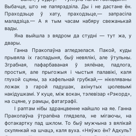
Выбачце, што не папярэдзіла. Ды і не дастане ён.
Праходзьце ў хату, праходзьце,— запрасіла
маладзіца.— А я тым часам набяру свежанькай
вады.
Яна выйшла з вядром да студні — тут жа, у
двары.
Ганна Пракопаўна агледзелася. Пакой, куды
прывяла іх гаспадыня, быў невялікі, але ўтульны.
Зграбная, пафарбаваная ў зялёнае, падлога,
простыя, але прыгожыя і чыстыя палавікі, каля
глухой сцяны, за кафельнай грубкай,— нікеляваны
ложак з гарой падушак, ахінутых цюлевымі
накідушкамі. У куце, між вокан, тэлевізар «Рэкорд»,
на сцяне, у рамцы, фатаграфіі.
І раптам нібы здранцвенне найшло на яе. Ганна
Пракопаўна ўтрапёна глядзела, не мігаючы, на
фотакартку пад шклом. То быў мужчына з вялікай
скулянкай на шчацэ, каля вуха. «Няўжо ён? Адкуль?