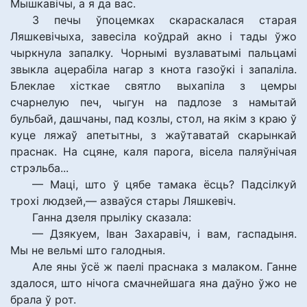
Мышкавічы, а я да вас.
З печы ўпоцемках скараскалася старая
Ляшкевічыха, завесіла коўдрай акно і тады ўжо
чыркнула запалку. Чорнымі вузлаватымі пальцамі
звыкла ацерабіла нагар з кнота газоўкі і запаліла.
Блеклае хісткае святло выхапіла з цемры
счарнелую печ, чыгун на падлозе з намытай
бульбай, дашчаны, пад козлы, стол, на якім з краю ў
куце ляжаў апетытны, з жаўтаватай скарынкай
праснак. На сцяне, каля парога, вісела паляўнічая
стрэльба...
— Маці, што ў цябе тамака ёсць? Падсілкуй
трохі людзей,— азваўся стары Ляшкевіч.
Ганна дзеля прыліку сказала:
— Дзякуем, Іван Захаравіч, і вам, гаспадыня.
Мы не вельмі што галодныя.
Але яны ўсё ж паелі праснака з малаком. Ганне
здалося, што нічога смачнейшага яна даўно ўжо не
брала ў рот.