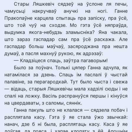
Стары Ляшкевіч сядзеў на ўслоне ля печы,
чамусьці накручваў анучкі на ногі. Ганне
Пракопаўне карцела спытаць пра запіску, пра ўсё,
што той чуў на сходзе. Мо гэта ўсё няпраўда,
выдумка якога-небудзь зламысніка? Яна чакала,
што зараз гаспадар сам пра ўсё раскажа. Але
гаспадар больш маўчаў, засяроджана пра нешта
думаў, а пасля махнуў рукою, як адрэзаў:
— Кладзіцеся спаць, заўтра пагаворым!
Было за поўнач. Толькі цяпер Ганна адчула, як
натамілася за дзень. Спаць ім паслалі ў чыстай
палавіне, за перагародкай. Тут было чыста і свежа
— відаць, старыя Ляшкевічы мала хадзілі сюды і не
спалі на ложку. Васіль распрануўся першы і кінуўся
на цвердаваты, з саломы, сяннік.
Ганна пакуль што не клалася — сядзела побач і
расплятала касу. Гэта ў яе стала ўжо звычкай:
нанач, дзе б ні была, расплятаць касу. Каса ў яе
доўгая, да пояса, і хапае клопату з ёй. Апошнім