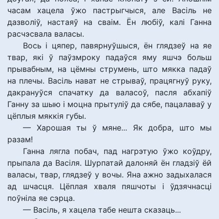
часам хацела ўжо пастрыгчыся, але Васіль не
дазволіў, настаяў на сваім. Ён любіў, калі Ганна
расчэсвала валасы.
Вось і цяпер, павярнуўшыся, ён глядзеў на яе
твар, які ў паўзмроку падаўся яму яшчэ больш
прывабным, на цёмны струмень, што мякка падаў
на плечы. Васіль нават не стрываў, працягнуў руку,
дакрануўся спачатку да валасоў, пасля абхапіў
Ганну за шыю і моцна прытуліў да сябе, пацалаваў у
цёплыя мяккія губы.
— Харошая ты ў мяне... Як добра, што мы
разам!
Ганна лягла побач, пад нагрэтую ўжо коўдру,
прыпала да Васіля. Шурпатай далоняй ён гладзіў ёй
валасы, твар, глядзеў у вочы. Яна ажно задыхалася
ад шчасця. Цёплая хваля пяшчоты і ўдзячнасці
поўніла яе сэрца.
— Васіль, я хацела табе нешта сказаць...