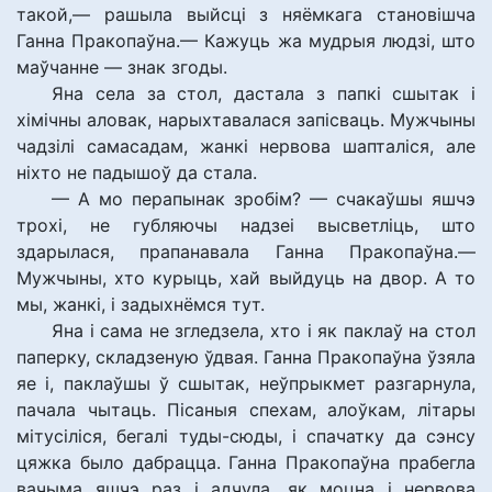
такой,— рашыла выйсці з няёмкага становішча
Ганна Пракопаўна.— Кажуць жа мудрыя людзі, што
маўчанне — знак згоды.
Яна села за стол, дастала з папкі сшытак і
хімічны аловак, нарыхтавалася запісваць. Мужчыны
чадзілі самасадам, жанкі нервова шапталіся, але
ніхто не падышоў да стала.
— А мо перапынак зробім? — счакаўшы яшчэ
трохі, не губляючы надзеі высветліць, што
здарылася, прапанавала Ганна Пракопаўна.—
Мужчыны, хто курыць, хай выйдуць на двор. А то
мы, жанкі, і задыхнёмся тут.
Яна і сама не згледзела, хто і як паклаў на стол
паперку, складзеную ўдвая. Ганна Пракопаўна ўзяла
яе і, паклаўшы ў сшытак, неўпрыкмет разгарнула,
пачала чытаць. Пісаныя спехам, алоўкам, літары
мітусіліся, бегалі туды-сюды, і спачатку да сэнсу
цяжка было дабрацца. Ганна Пракопаўна прабегла
вачыма яшчэ раз і адчула, як моцна і нервова