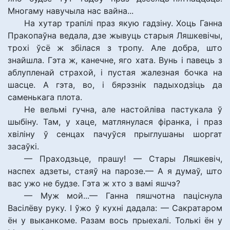
Многаму навучыла нас вайна...
На хутар трапілі праз якую гадзіну. Хоць Ганна
Пракопаўна ведала, дзе жывуць старыя Ляшкевічы,
трохі ўсё ж збілася з тропу. Але добра, што
знайшла. Гэта ж, канечне, яго хата. Вунь і павець з
аблупленай страхой, і пустая жалезная бочка на
шасце. А гэта, во, і бярэзнік падыходзіць да
саменькага плота.
Не вельмі гучна, але настойліва пастукала ў
шыбіну. Там, у хаце, матлянулася фіранка, і праз
хвіліну ў сенцах пачуўся прыглушаны шоргат
засаўкі.
— Праходзьце, прашу! — Стары Ляшкевіч,
наспех адзеты, стаяў на парозе.— А я думаў, што
вас ужо не будзе. Гэта ж хто з вамі яшчэ?
— Муж мой...— Ганна пяшчотна паціснула
Васілёву руку. І ўжо ў кухні дадала: — Сакратаром
ён у выканкоме. Разам вось прыехалі. Толькі ён у