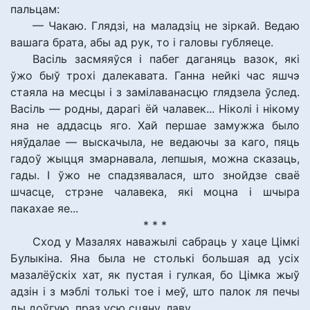
пальцам:
— Чакаю. Глядзі, на маладзіц не зіркай. Ведаю
вашага брата, абы ад рук, то і галовы губляеце.
Васіль засмяяўся і пабег даганяць вазок, які
ўжо быў трохі далекавата. Ганна нейкі час яшчэ
стаяла на месцы і з замілаванасцю глядзела ўслед.
Васіль — родны, дарагі ёй чалавек... Ніколі і нікому
яна не аддасць яго. Хай першае замужжа было
няўдалае — выскачыла, не ведаючы за каго, пяць
гадоў жыцця змарнавала, лепшыя, можна сказаць,
гады. І ўжо не спадзявалася, што знойдзе сваё
шчасце, стрэне чалавека, які моцна і шчыра
пакахае яе...
* * *
Сход у Мазалях наважылі сабраць у хаце Цімкі
Булыкіна. Яна была не столькі большая ад усіх
мазалёўскіх хат, як пустая і гулкая, бо Цімка жыў
адзін і з мэблі толькі тое і меў, што палок ля печы
ды доўгую, праз усю сцяну, лаву.