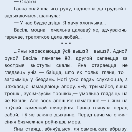
— Скажы...
Ганна знайшла яго руку, паднесла да грудзей і,
задыхаючыся, шапнула:
— У нас будзе дзіця. Я хачу хлопчыка...
Васіль моцна і хмельна цалаваў яе, адчуваючы
гарачае, трапяткое цела любай...
* * *
...Яны караскаюцца ўсё вышэй і вышэй. Адной
рукой Васіль памагае ёй, другой хапаецца за
вострыя выступы скалы. Яна стараецца не
глядзець уніз — баіцца, што як толькі гляне, то і
загрыміць у бездань. Ногі ўжо ледзь слухаюцца, з
цяжкасцю намацваюць апору. «Ну, трымайся, яшчэ
трошкі, зусім-зусім трошкі»,— умольна глядзіць на
яе Васіль. Але вось апошняе намаганне — і яны на
роўнай каменнай пляцоўцы. Ганна глянула перад
сабой, і ў яе заняло дыханне. Перад вачыма сіняя-
сіняя бязмежная роўнядзь мора.
Яны стаяць, абняўшыся, ля саменькага абрыву.