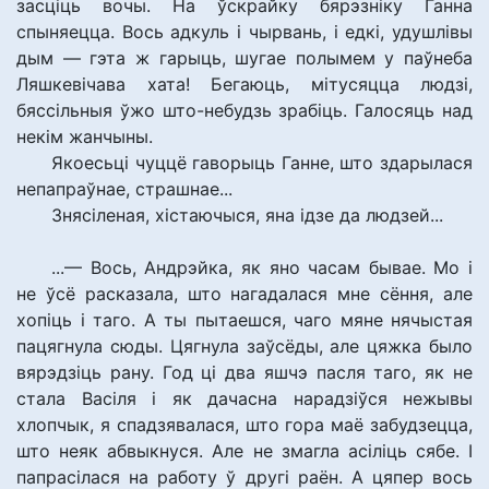
засціць вочы. На ўскрайку бярэзніку Ганна
спыняецца. Вось адкуль і чырвань, і едкі, удушлівы
дым — гэта ж гарыць, шугае полымем у паўнеба
Ляшкевічава хата! Бегаюць, мітусяцца людзі,
бяссільныя ўжо што-небудзь зрабіць. Галосяць над
некім жанчыны.
Якоесьці чуццё гаворыць Ганне, што здарылася
непапраўнае, страшнае...
Знясіленая, хістаючыся, яна ідзе да людзей...
...— Вось, Андрэйка, як яно часам бывае. Мо і
не ўсё расказала, што нагадалася мне сёння, але
хопіць і таго. А ты пытаешся, чаго мяне нячыстая
пацягнула сюды. Цягнула заўсёды, але цяжка было
вярэдзіць рану. Год ці два яшчэ пасля таго, як не
стала Васіля і як дачасна нарадзіўся нежывы
хлопчык, я спадзявалася, што гора маё забудзецца,
што неяк абвыкнуся. Але не змагла асіліць сябе. І
папрасілася на работу ў другі раён. А цяпер вось