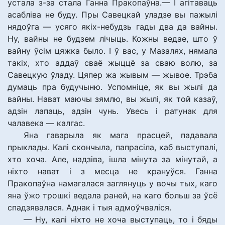
устала з-за стала Ганна Пракопаўна.— І агітаваць
асабліва не буду. Пры Савецкай уладзе вы пажылі
нядоўга — усяго якіх-небудзь гады два да вайны.
Ну, вайны не будзем лічыць. Кожны ведае, што ў
вайну ўсім цяжка было. І ў вас, у Мазалях, нямала
такіх, хто аддаў сваё жыццё за сваю волю, за
Савецкую ўладу. Цяпер жа жывым — жывое. Трэба
думаць пра будучыню. Успомніце, як вы жылі да
вайны. Нават маючы зямлю, вы жылі, як той казаў,
адзін лапаць, адзін чунь. Увесь і ратунак для
чалавека — калгас.
Яна гаварыла як мага прасцей, падавала
прыклады. Калі скончыла, папрасіла, каб выступалі,
хто хоча. Але, надзіва, ішла мінута за мінутай, а
ніхто нават і з месца не крануўся. Ганна
Пракопаўна намагалася заглянуць у вочы тых, каго
яна ўжо трошкі ведала раней, на каго больш за ўсё
спадзявалася. Аднак і тыя адмоўчваліся.
— Ну, калі ніхто не хоча выступаць, то і бяды