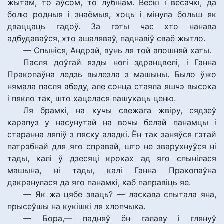
жытам, то аўсом, то лубінам. Вёскі і вёсачкі, да
болю родныя і знаёмыя, хоць і мінула больш як
дваццаць гадоў. За гэты час хто нанава
адбудаваўся, хто ашаляваў, паднавіў сваё жытло.
— Спыніся, Андрэй, вунь ля той апошняй хаты.
Пасля доўгай язды ногі здранцвелі, і Ганна
Пракопаўна ледзь вылезла з машыны. Было ўжо
нямала пасля абеду, але сонца стаяла яшчэ высока
і пякло так, што хацелася пашукаць ценю.
Ля брамкі, на кучы свежага жвіру, сядзеў
карапуз у насунутай на вочы белай панамцы і
старанна ляпіў з пяску аладкі. Ён так заняўся гэтай
патрэбнай для яго справай, што не зварухнуўся ні
тады, калі ў дзесяці кроках ад яго спынілася
машына, ні тады, калі Ганна Пракопаўна
дакранулася да яго панамкі, каб паправіць яе.
— Як жа цябе зваць? — ласкава спытала яна,
прысеўшы на кукішкі ля хлопчыка.
— Бора,— падняў ён галаву і глянуў