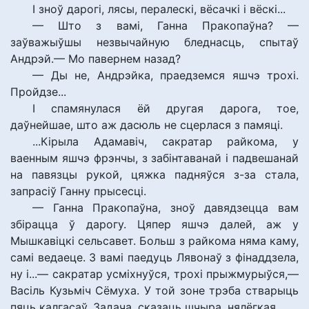
І зноў дарогі, лясы, пералескі, вёсачкі і вёскі...
— Што з вамі, Ганна Пракопаўна? —
заўважыўшы незвычайную бледнасць, спытаў
Андрэй.— Мо павернем назад?
— Ды не, Андрэйка, праедземся яшчэ трохі.
Пройдзе...
І спамянулася ёй другая дарога, тое,
даўнейшае, што аж дасюль не сцерлася з памяці.
...Кірыла Адамавіч, сакратар райкома, у
ваенным яшчэ фрэнчы, з забінтаванай і падвешанай
на павязцы рукой, цяжка падняўся з-за стала,
запрасіў Ганну прысесці.
— Ганна Пракопаўна, зноў давядзецца вам
збірацца ў дарогу. Цяпер яшчэ далей, аж у
Мышкавіцкі сельсавет. Больш з райкома няма каму,
самі ведаеце. З вамі паедуць Лявонаў з фінаддзела,
ну і...— сакратар усміхнуўся, трохі прыжмурыўся,—
Васіль Кузьміч Сёмуха. У той зоне трэба стварыць
пяць калгасаў. Задача, сказаць шчыра, нялёгкая.