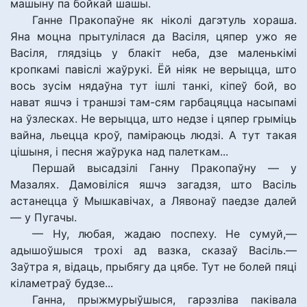
машыну па бойкай шашы.
Ганне Пракопаўне як ніколі дагэтуль хораша.
Яна моцна прытулілася да Васіля, цяпер ужо яе
Васіля, глядзіць у блакіт неба, дзе маленькімі
кропкамі павіслі жаўрукі. Ёй ніяк не верыцца, што
вось зусім нядаўна тут ішлі танкі, кіпеў бой, во
нават яшчэ і траншэі там-сям гарбацяцца насыпамі
на ўзлесках. Не верыцца, што недзе і цяпер грыміць
вайна, льецца кроў, паміраюць людзі. А тут такая
цішыня, і песня жаўрука над палеткам...
Першай высадзілі Ганну Пракопаўну — у
Мазалях. Дамовіліся яшчэ загадзя, што Васіль
астанецца ў Мышкавічах, а Лявонаў паедзе далей
— у Пугачы.
— Ну, любая, жадаю поспеху. Не сумуй,—
адышоўшыся трохі ад вазка, сказаў Васіль.—
Заўтра я, відаць, прыбягу да цябе. Тут не болей пяці
кіламетраў будзе...
Ганна, прыжмурыўшыся, гарэзліва паківала