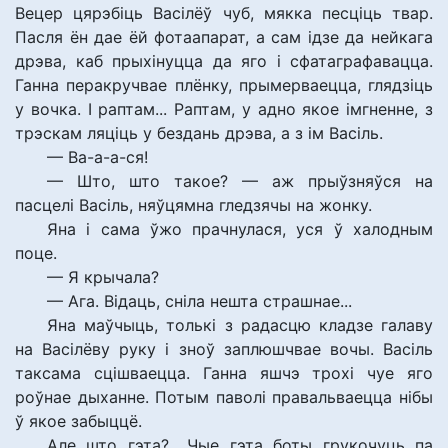
Вецер цярэбіць Васілёў чуб, мякка песціць твар.
Пасля ён дае ёй фотаапарат, а сам ідзе да нейкага
дрэва, каб прыхінуцца да яго і сфатаграфавацца.
Ганна перакручвае плёнку, прымерваецца, глядзіць
у вочка. І раптам... Раптам, у адно якое імгненне, з
трэскам ляціць у бездань дрэва, а з ім Васіль.
— Ва-а-а-ся!
— Што, што такое? — аж прыўзняўся на
пасцелі Васіль, няўцямна гледзячы на жонку.
Яна і сама ўжо прачнулася, уся ў халодным
поце.
— Я крычала?
— Ага. Відаць, сніла нешта страшнае...
Яна маўчыць, толькі з радасцю кладзе галаву
на Васілёву руку і зноў заплюшчвае вочы. Васіль
таксама сцішваецца. Ганна яшчэ трохі чуе яго
роўнае дыханне. Потым паволі правальваецца нібы
ў якое забыццё.
Але што гэта?.. Чые гэта боты грукочуць па