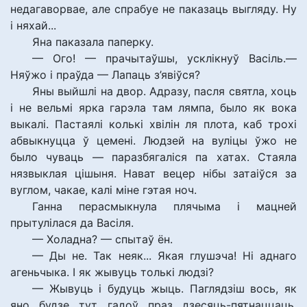
недагаворвае, але спрабуе не паказаць выгляду. Ну
і няхай...
Яна паказала паперку.
— Ого! — прачытаўшы, усклікнуў Васіль.—
Няўжо і праўда — Лапаць з’явіўся?
Яны выйшлі на двор. Адразу, пасля святла, хоць
і не вельмі ярка гарэла там лямпа, было як вока
выкалі. Пастаялі колькі хвілін ля плота, каб трохі
абвыкнуцца ў цемені. Людзей на вуліцы ўжо не
было чуваць — паразбягаліся па хатах. Стаяла
нязвыклая цішыня. Нават вецер нібы затаіўся за
вуглом, чакае, калі міне гэтая ноч.
Ганна перасмыкнула плячыма і мацней
прытулілася да Васіля.
— Холадна? — спытаў ён.
— Ды не. Так неяк... Якая глушэча! Ні аднаго
агеньчыка. І як жывуць толькі людзі?
— Жывуць і будуць жыць. Паглядзіш вось, як
яно будзе тут гадоў праз дзесяць-пятнаццаць.