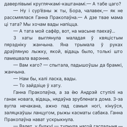
даверлівымі круглячкамі-каштанамі.— А табе цаго?
— Ну і сур’ёзны ж ты, Бора, чалавек,— як не
рассмяялася Ганна Пракопаўна.— А дзе твае мама
ці тата? Мы хочам вады напіцца.
— А тата мой сафёр, вот, на масыне паехаў...
З хаты выглянула маладая ў квяцістым
пярэдніку жанчына. Яна трымала ў руках
драўляную лыжку, якой, відаць было, толькі што
памешвала варэнне.
— Вам каго? — спытала, падышоўшы да брамкі,
жанчына.
— Нам бы, калі ласка, вады.
— То зайдзіце ў хату.
Ганна Пракопаўна, а за ёю Андрэй ступілі на
ганак новага, відаць, нядаўна зрубленага дома. З-за
вугла нечакана, ажно пад самыя ногі, кінуўся,
заляцкаўшы ланцугом, рыжы касматы сабака. Ганна
Пракопаўна нават ускрыкнула.
— Валет, у будку! — тупнула нагой гаспадыня.—