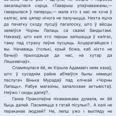
закалацілася сэрца. «Таварыш упаўнаважаны,—
гаварылася ў паперцы,— мала хто з нас не хоча ў
калгас, але цяпер нічога не палучыцца. Нехта яшчэ
да пачатку сходу пусціў пагалоску, што ў вёсцы
заявіўся Чорны Лапаць са сваімі бандытамі.
Наказаў, што калі хто першы запішацца ў калгас,
таму пад страху пеўня пусцяць. Асцерагайцеся і
вы. Начаваць (толькі, крый божа, каб ніхто не
бачыў) прыходзьце да нас, на хутар да
Ляшкевічаў».
Спамянулася ёй, як Кірыла Адамавіч неяк казаў,
што ў суседнім раёне аб’явіўся былы нямецкі
паслугач Вінька Мурадаў пад клічкай «Чорны
Лапаць». Рабуе магазіны, запалохвае актывістаў.
Няўжо і сюды дапяў?..
Ганна Пракопаўна ліхаманкава думала, як ёй
быць далей. Пасмяяцца з гэтай пісулькі?.. А калі не
пераканае людзей? Не, лепш ужо і выгляду не