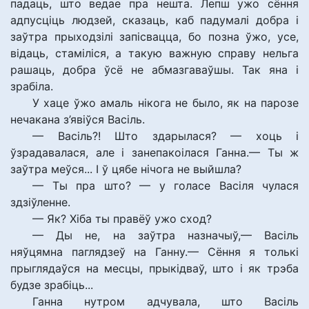
падаць, што ведае пра нешта. Лепш ужо сёння
адпусціць людзей, сказаць, каб падумалі добра і
заўтра прыходзілі запісвацца, бо позна ўжо, усе,
відаць, стаміліся, а такую важную справу нельга
рашаць, добра ўсё не абмазгаваўшы. Так яна і
зрабіла.
У хаце ўжо амаль нікога не было, як на парозе
нечакана з’явіўся Васіль.
— Васіль?! Што здарылася? — хоць і
ўзрадавалася, але і занепакоілася Ганна.— Ты ж
заўтра меўся... І ў цябе нічога не выйшла?
— Ты пра што? — у голасе Васіля чулася
здзіўленне.
— Як? Хіба ты правёў ужо сход?
— Ды не, на заўтра назначыў,— Васіль
няўцямна паглядзеў на Ганну.— Сёння я толькі
прыглядаўся на месцы, прыкідваў, што і як трэба
будзе зрабіць...
Ганна нутром адчувала, што Васіль