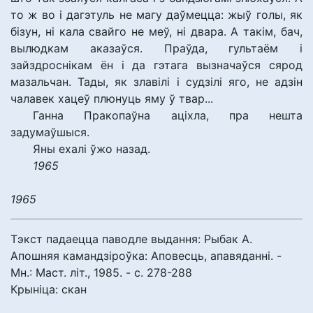
то ж во і дагэтуль не магу даўмецца: жыў голы, як
бізун, ні кала свайго не меў, ні двара. А такім, бач,
вылюдкам аказаўся. Праўда, гультаём і
зайздроснікам ён і да гэтага вызначаўся сярод
мазальчан. Тады, як злавілі і судзілі яго, не адзін
чалавек хацеў плюнуць яму ў твар...
Ганна Пракопаўна аціхла, пра нешта
задумаўшыся.
Яны ехалі ўжо назад.
1965
1965
Тэкст падаецца паводле выдання: Рыбак А.
Апошняя камандзіроўка: Аповесць, апавяданні. -
Мн.: Маст. літ., 1985. - с. 278-288
Крыніца: скан