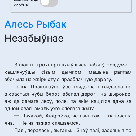
слоўнікі
Алесь Рыбак
Незабыўнае
З шашы, трохі прыпыніўшыся, нібы ў роздуме, і
кашлянуўшы сівым дымком, машына раптам
збочыла на жвірыстую прасёлачную дарогу.
Ганна Пракопаўна ўсё глядзела і глядзела на
віхрастыя чубы бяроз абапал дарогі, на шырокае,
аж да самага лесу, поле, па якім каціліся адна за
адной хвалі амаль ужо спелага жыта.
— Пачакай, Андрэйка, не гані так,— папрасіла
яна.— Не на пажар спяшаемся.
Палі, пералескі, выганы... Зноў палі, засеяныя то