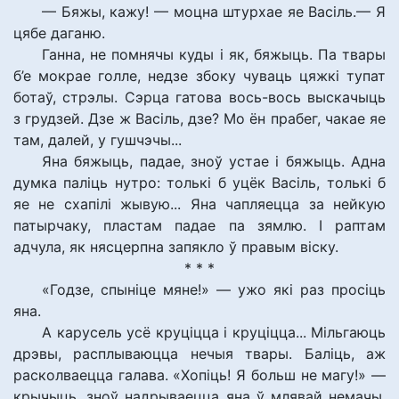
— Бяжы, кажу! — моцна штурхае яе Васіль.— Я
цябе даганю.
Ганна, не помнячы куды і як, бяжыць. Па твары
б’е мокрае голле, недзе збоку чуваць цяжкі тупат
ботаў, стрэлы. Сэрца гатова вось-вось выскачыць
з грудзей. Дзе ж Васіль, дзе? Мо ён прабег, чакае яе
там, далей, у гушчэчы...
Яна бяжыць, падае, зноў устае і бяжыць. Адна
думка паліць нутро: толькі б уцёк Васіль, толькі б
яе не схапілі жывую... Яна чапляецца за нейкую
патырчаку, пластам падае па зямлю. І раптам
адчула, як нясцерпна запякло ў правым віску.
* * *
«Годзе, спыніце мяне!» — ужо які раз просіць
яна.
А карусель усё круціцца і круціцца... Мільгаюць
дрэвы, расплываюцца нечыя твары. Баліць, аж
расколваецца галава. «Хопіць! Я больш не магу!» —
крычыць, зноў надрываецца яна ў млявай немачы.