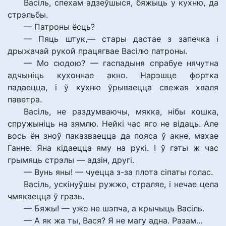
Васіль, спехам адзеўшыся, бяжыць у кухню, да
стрэльбы.
— Патроны ёсць?
— Пяць штук,— стары дастае з запечка і
дрыжачай рукой працягвае Васілю патроны.
— Мо сюдою? — гаспадыня спрабуе нячутна
адчыніць кухоннае акно. Нарэшце фортка
падаецца, і ў кухню ўрываецца свежая хваля
паветра.
Васіль, не раздумваючы, мякка, нібы кошка,
спружыніць на зямлю. Нейкі час яго не відаць. Але
вось ён зноў паказваецца да пояса ў акне, махае
Ганне. Яна кідаецца яму на рукі. І ў гэты ж час
грымяць стрэлы — адзін, другі.
— Вунь яны! — чуецца з-за плота сіпаты голас.
Васіль, ускінуўшы ружжо, страляе, і нечае цела
чмякаецца ў гразь.
— Бяжы! — ужо не шэпча, а крычыць Васіль.
— А як жа ты, Вася? Я не магу адна. Разам...