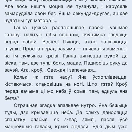
Але вось нешта моцна яе тузанула, і карусель
замарудзіла свой бег. Яшчэ секунда-другая, аціхае
нудотны гул матора і...
Ганна цяжка расплюшчвае павекі, узнімае
галаву, налітую нібы свінцом, няўцямна глядзіць
перад сабой. Віднее. Пяюць, ажно заліваюцца
птушкі. Проста перад вачыма — пляскаты камень, і
на ім лужынка крыві. Ганна цягнецца рукой да
віска, там, дзе тупы боль, мацае. Падносіць руку да
вачэй. Ага, кроў... Свежая і запечаная...
Колькі ж гэта часу? Яна ўсхопліваецца,
хістаючыся, становіцца на ногі. Што гэта? Кроў
перад вачыма ці мо неба ў крыві там, адкуль яна
бегла?
Страшная згадка апальвае нутро. Яна бяжыць
туды, дзе крывавіцца неба. Да слыху даносяцца
спачатку слабыя, як з-пад зямлі, пасля ўсё
мацнейшыя галасы, крыкі людзей. Едкі дым ужо