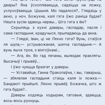
двары? Яна ўсхопліваецца, садзіцца на ложку,
услухоўваецца. Цішыня. Мо падалося?.. Глядзіць у
акно, у ноч. Божухна, калі гэта ўжо раніца будзе?
Нешта зусім здаюць нервы... Што гэта з ёю?
Скрыпяць з кухні дзверы, гаспадар, пасля і
сама гаспадыня, крадучыся, прыпадаюць да акна.
— Глядзі, Іван, ці не Ляхно гэта? Вунь, стаіўся
ля шула,— устрывожаная, шэпча гаспадыня.— А
вунь яшчэ трое, з вінтоўкамі...
— Ага, ён. Во гад печаны, вылюдак пракляты.
Высачыў і прывёў...
І ўжо чуецца бразгат у дзверы.
— Уставайце, Ганна Пракопаўна, і вы, таварыш,
— збялелая гаспадыня стаіць каля іх ложка.—
Бандзюгі прыйшлі. Ляхно прывёў. Божачка, што ж
гэта будзе?..
Дзверы ходзяць ходырам, гатовыя, здаецца,
вось-вось рухнуць.