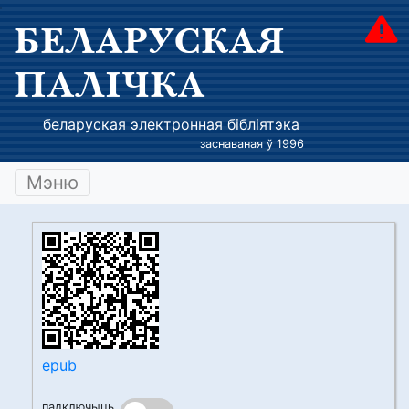
БЕЛАРУСКАЯ
ПАЛІЧКА
беларуская электронная бібліятэка
заснаваная ў 1996
Мэню
epub
падключыць