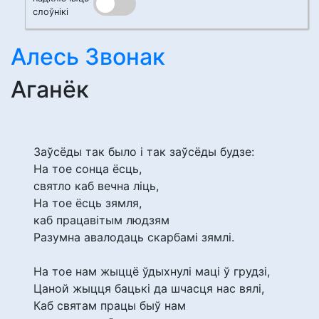
слоўнікі
Алесь Звонак
Аганёк
Заўсёды так было і так заўсёды будзе:
На тое сонца ёсць,
святло каб вечна ліць,
На тое ёсць зямля,
каб працавітым людзям
Разумна авалодаць скарбамі зямлі.
На тое нам жыццё ўдыхнулі маці ў грудзі,
Цаной жыцця бацькі да шчасця нас вялі,
Каб святам працы быў нам