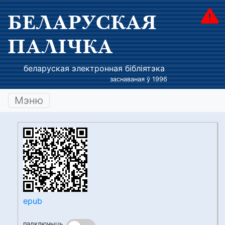
БЕЛАРУСКАЯ
ПАЛІЧКА
беларуская электронная бібліятэка
заснаваная ў 1996
Мэню
epub
падключыць