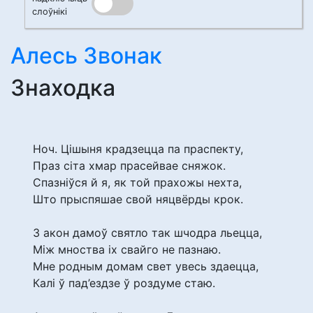
слоўнікі
Алесь Звонак
Знаходка
Ноч. Цішыня крадзецца па праспекту,
Праз сіта хмар прасейвае сняжок.
Спазніўся й я, як той прахожы нехта,
Што прыспяшае свой няцвёрды крок.
З акон дамоў святло так шчодра льецца,
Між мноства іх свайго не пазнаю.
Мне родным домам свет увесь здаецца,
Калі ў пад’ездзе ў роздуме стаю.