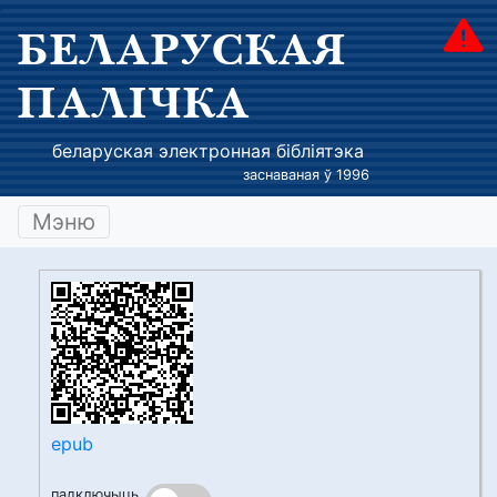
БЕЛАРУСКАЯ
ПАЛІЧКА
беларуская электронная бібліятэка
заснаваная ў 1996
Мэню
epub
падключыць