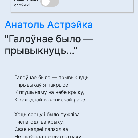
слоўнікі
Анатоль Астрэйка
"Галоўнае было —
прывыкнуць..."
Галоўнае было — прывыкнуць.
І прывыкаў я пакрысе
К птушынаму на небе крыку,
К халоднай восеньскай расе.
Хоць сэрцу і было тужліва
І непагодліва крыху,
Свае надзеі палахліва
Не гнаў пад цёплую страху.