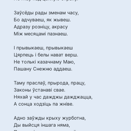
Заўсёды рады зменам часу,
Бо адчуваеш, як жывеш.
Адразу розніцу, акрасу
Між месяцамі пазнаеш.
І прывыкаеш, прывыкаеш
Цярпець і белы нават верш.
Не толькі казачнаму Маю,
Пашану Снежню аддаеш.
Таму праслаў, прырода, працу,
Законы ўстанаві свае.
Няхай у час дажджы дажджацца,
А сонца ходзіць па жніве.
Адно заўжды крыху журботна,
Ды выйсця іншага няма,