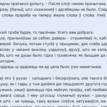
едчы пратакол допыту. - Пасля слоў «мною прачытана, з 
дразу ўбачыў, што скажэнняў і адсябеціны не было. След
іў словы прараба на паперу амаль слова ў слова. Уз
 калі трэба будзе, то паклічам. Усяго вам добрага.
дор, прычыніўшы за сабою дзверы - стрымліваў іх, каб 
ярэй Зінчука, потым ступіў у прыцемак, дзе слаба цадз
эслах у чаканні выкліку, уздыхнуў, адчуў, што не ха
бе, што на душы было гідка і трывожна: як быццам да 
штодня...
і садраць ці адарваць яе ад цела было ўжо немагчыма.
яго ў руках - халоднага і бяскроўнага, але такога блі
ушу, як і тады, у тыя далёкія дні пяцьдзесят другога го
ужыка, хацеў дазнацца пра нейкую праўду, каб пазбавіц
 самага сэрца. І яму штосьці тлумачыў вужык - раск
 што - не чуваць, таму вужык сіліўся, натужваўся, аж 
іў сябе неспакойна, трывожна, гатовы быў крычаць, п