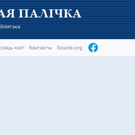
АЯ ПАЛІЧКА
бліятэка
слаць кнігі
Кантакты
Slounik.org