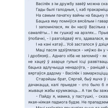
Васілёк з ім дружбу завёў можна ска
Гады былі галодныя, і, каб пракарміц
На самым пачатку вайны на бацьку п
Бацька яму помніўся вясёлым і гаварк
І запомнілася, як ён насіў Васільк
самалёты... І як гушкаў на арэлях... Пр
ўпобачкі, - і разгойдваў яго, здавалася,
І на кані катаў... Усё засталося ў дз
Маці пасля здзіўлялася - няўжо ён у
і дробязяў... Аднаго хіба не запомніў - я
не хацеў ў азарце гульні ісці развітва
бацька адлучыцца ненадоўга, - раніцай ц
вяртаўся дадому - Васілёк і замаркоціцца 
Старэйшы брат, Сяргей, быў яшчэ ў в
дачакацца, калі прыедзе - ото было б л
жываце жабы крумкаюць... А так бы зажы
- Пайду я, мамка, у пастушкі, - сказ
якая-ніякая падмога будзе. Не прападзем
Маці маўкліва прытуліла сына да сяб