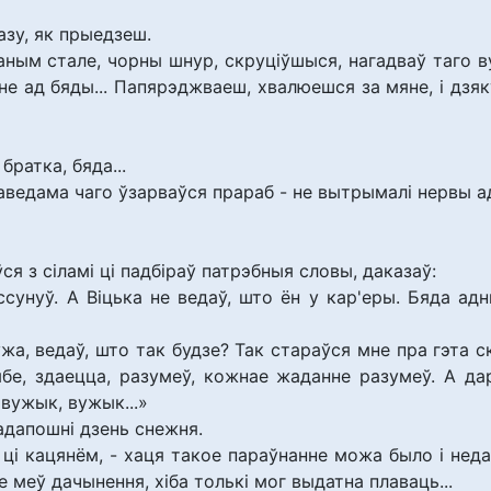
разу, як прыедзеш.
аным стале, чорны шнур, скруціўшыся, нагадваў таго в
не ад бяды... Папярэджваеш, хвалюешся за мяне, і дзяк
братка, бяда...
емаведама чаго ўзарваўся прараб - не вытрымалі нервы а
ся з сіламі ці падбіраў патрэбныя словы, даказаў:
 ссунуў. А Віцька не ведаў, што ён у кар'еры. Бяда а
ужа, ведаў, што так будзе? Так стараўся мне пра гэта ск
ябе, здаецца, разумеў, кожнае жаданне разумеў. А да
, вужык, вужык...»
адапошні дзень снежня.
 ці кацянём, - хаця такое параўнанне можа было і неда
не меў дачынення, хіба толькі мог выдатна плаваць...