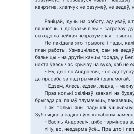
канрэтна, хлапчук не разумеў, не ведаў, на
Раніцай, ідучы на работу, адчуваў, ш
пяшчотны і добразычлівы - саграваў душ
сыходзіла нейкая незразумелая трывога.
Не пакідала яго трывога і тады, кал
план работы. Узмацнілася, сам не ведаў
бальніцы - на другім канцы горада, у Бел
нехта ўвесь час крычаў на вуха, каб не ех
- Ну, дык як Андрэевіч, - не адступа
да прараба за падтрымкай і дапамогай, -
- Едзем, Алесь, едзем, ладна, - махн
Праз колькі хвілінаў заехалі на буд
брыгадзіра, пачаў тлумачыць, паказваць,
І як толькі яны падышлі ўшчыльну
Зубрыцкага падкаціўся калабком намесні
- Васіль Андрэевіч, цябе тэрмінова в
«Ну, во, нездарма ўсё... Пра што і п