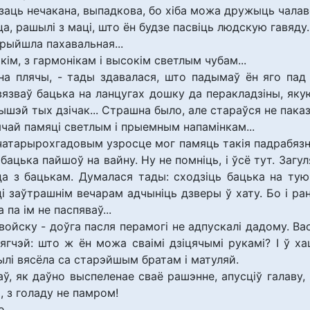
заць нечакана, выпадкова, бо хіба можа дружыць чалаве
ца, рашылі з маці, што ён будзе пасвіць людскую гавяду.
рыйшла пахавальная...
ім, з гармонікам і высокім светлым чубам...
а на плячы, - тады здавалася, што падымаў ён яго пад
ывязваў бацька на ланцугах дошку да перакладзіны, яку
 вышэй тых дзічак... Страшна было, але стараўся не паказ
іцячай памяці светлым і прыемным напамінкам...
 чатарырохгадовым узросце мог памяць такія падрабязна
к бацька пайшоў на вайну. Ну не помніць, і ўсё тут. Загу
цца з бацькам. Думалася тады: сходзіць бацька на ту
і заўтрашнім вечарам адчыніць дзверы ў хату. Бо і ран
па ім не паспяваў...
ойску - доўга пасля перамогі не адпускалі дадому. Вас
ягчэй: што ж ён можа сваімі дзіцячымі рукамі? І ў ха
лі вясёла са старэйшым братам і матуляй.
аў, як даўно выспеленае сваё рашэнне, апусціў галаву, 
, з голаду не памром!
е.