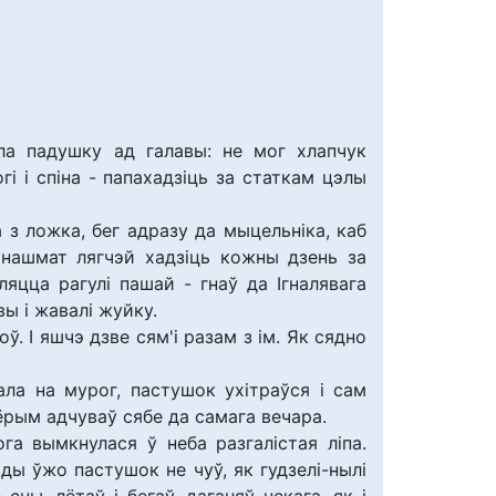
ала падушку ад галавы: не мог хлапчук
огі і спіна - папахадзіць за статкам цэлы
 з ложка, бег адразу да мыцельніка, каб
 нашмат лягчэй хадзіць кожны дзень за
ляцца рагулі пашай - гнаў да Ігналявага
вы і жавалі жуйку.
оў. І яшчэ дзве сям'і разам з ім. Як сядно
ла на мурог, пастушок ухітраўся і сам
зёрым адчуваў сябе да самага вечара.
га вымкнулася ў неба разгалістая ліпа.
ады ўжо пастушок не чуў, як гудзелі-нылі