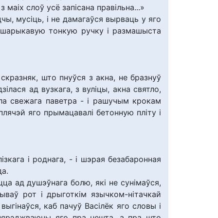
маіх слоў усё запісана правільна...»
чы, мусіць, і не дамагаўся вырваць у яго
яў шарыкавую тонкую ручку і размашыста
скразняк, што пнуўся з акна, не бразнуў
ілася ад вузкага, з вуліцы, акна святло,
пала свежага паветра - і рашучым крокам
плячэй яго прымацавалі бетонную пліту і
зкага і роднага, - і шэрая безабаронная
да.
ца ад душэўнага болю, які не сунімаўся,
рываў рот і дрыготкім язычком-нітачкай
выгінаўся, каб пачуў Васілёк яго словы і
апярэджваючы яго пра нешта, а пра што