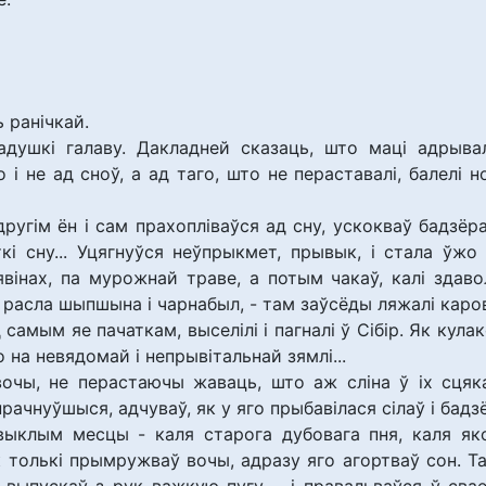
 ранічкай.
падушкі галаву. Дакладней сказаць, што маці адрыв
 і не ад сноў, а ад таго, што не пераставалі, балелі н
ругім ён і сам прахопліваўся ад сну, ускокваў бадзёра
кі сну... Уцягнуўся неўпрыкмет, прывык, і стала ўжо
вінах, па мурожнай траве, а потым чакаў, калі здаво
на расла шыпшына і чарнабыл, - там заўсёды ляжалі каро
самым яе пачаткам, выселілі і пагналі ў Сібір. Як кулак
 на невядомай і непрывітальнай зямлі...
чы, не перастаючы жаваць, што аж сліна ў іх сцяка
прачнуўшыся, адчуваў, як у яго прыбавілася сілаў і бад
выклым месцы - каля старога дубовага пня, каля яко
як толькі прымружваў вочы, адразу яго агортваў сон. Т