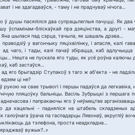
ват і не здагадваўся, - таму і не прадчуваў нічога...
то ў душы пасялілся два супрацьлеглыя пачуцці. Як два ча
у ўспамінам-бліскаўкай пра дзяцінства, а другі - ма
 Яна шылася пад сэрца, тачыла, як шашаль дрэва...
і праводзіў у вагончыку пяціхвілінку, і апасля, калі 
 ад чаго, і тады, калі пачаў збірацца, каб адлучыцца
іцы... Нешта не пускала яго туды, як усё роўна калючы д
аў, каб застаўся...
ў ад яго брыгадзір Ступакоў з таго ж аб'екта - не ладзіл
 едзем ці не?
уў рукою на свае трывогі і першы падаўся да легкавіка, 
аўнічую пляцоўку бальніцы. Васіль Зубрыцкі з першага 
 адначасова і папракаючы яго ў няўмецтве арганізаваць
ю да кацельні - падняліся на штабель складзеных а
к галоўнага ўрача па гаспадарцы Лявонаў, акругліў воч
ыклікаюць да тэлефона, проста неадкладна...
апярэджваў вужык?..»