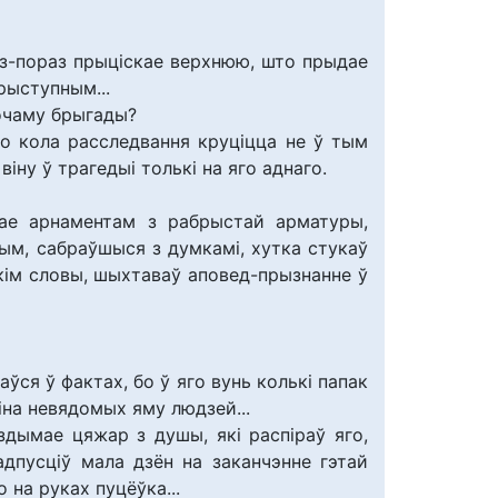
раз-пораз прыціскае верхнюю, што прыдае
прыступным...
бочаму брыгады?
то кола расследвання круціцца не ў тым
іну ў трагедыі толькі на яго аднаго.
нае арнаментам з рабрыстай арматуры,
тым, сабраўшыся з думкамі, хутка стукаў
ім словы, шыхтаваў аповед-прызнанне ў
ўся ў фактах, бо ў яго вунь колькі папак
оіна невядомых яму людзей...
здымае цяжар з душы, які распіраў яго,
адпусціў мала дзён на заканчэнне гэтай
 на руках пуцёўка...