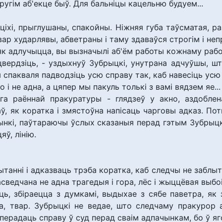
ругім аб'екце быў. Для бальніцы кацельню будуем...
ціхі, прыглушаны, спакойны. Ніжняя губа таўсматая, 
твар хударлявы, абветраны і таму здаваўся строгім і не
 як адлучыцца, вы вызначылі аб'ём работы кожнаму ра
цвердзіць, - уздыхнуў Зубрыцкі, унутрана адчуўшы, ш
 спакваля падводзіць усю справу так, каб навесіць усю в
о і не адна, а цяпер мы пакуль толькі з вамі вядзем яе...
ага раённай пракуратуры - глядзеў у акно, аздобле
ў, як коратка і змястоўна напісаць чарговы адказ. По
ынкі, паўтараючы ўслых сказаныя перад гэтым Зубрыцк
яў, лінію.
танні і адказваць трэба коратка, каб следчы не заблыта
засведчана не адна трагедыя і гора, лёс і жыццёвая выб
ь, збіраецца з думкамі, выдыхае з сябе паветра, як 
цца, твар. Зубрыцкі не ведае, што следчаму пракурор 
ерадаць справу ў суд перад сваім адпачынкам, бо ў яго