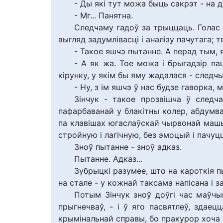
- Ды які тут можа быць сакрэт - на д
- Мг... Панятна.
Следчаму гадоў за трыццаць. Голас 
выгляд задумлівасці і аналізу пачутага; 
- Такое яшчэ пытанне. А перад тым,
- А як жа. Тое можа і брыгадзір па
кірунку, у якім бы яму жадалася - следчы
- Ну, з ім яшчэ ў нас будзе гаворка, м
Зінчук - такое прозвішча ў следч
пафарбаванай у блакітны колер, абдумва
па клавішах югаслаўскай чырвонай маш
стройную і лагічную, без эмоцый і пачуцц
Зноў пытанне - зноў адказ.
Пытанне. Адказ...
Зубрыцкі разумее, што на кароткія пы
на стале - у кожнай таксама напісана і 
Потым Зінчук зноў доўгі час маўчыц
прыгнечваў, - і ў яго пасвятлеў, здае
крымінальнай справы, бо пракурор хоча п