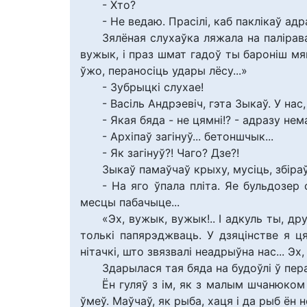
- Хто?
- Не ведаю. Прасілі, каб паклікаў ад
Зялёная слухаўка ляжала на палірав
вужык, і праз шмат гадоў ты бароніш мя
ўжо, пераносіць удары лёсу...»
- Зубрыцкі слухае!
- Васіль Андрэевіч, гэта Зыкаў. У нас, 
- Якая бяда - не цямні!? - адразу н
- Архіпаў загінуў... бетоншчык...
- Як загінуў?! Чаго? Дзе?!
Зыкаў памаўчаў крыху, мусіць, збіраў
- На яго ўпала пліта. Яе бульдозер
месцы пабачыце...
«Эх, вужык, вужык!.. І адкуль ты, др
толькі папярэджваць. У дзяцінстве я ц
нітачкі, што звязвалі неадрыўна нас... Эх
Здарылася тая бяда на будоўлі ў пер
Ён гуляў з ім, як з малым шчанюком
ўмеў. Маўчаў, як рыба, хаця і да рыб ён 