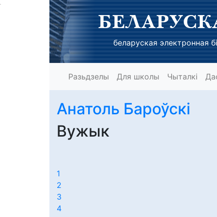
БЕЛАРУСК
беларуская электронная бі
Разьдзелы
Для школы
Чыталкі
Да
Анатоль Бароўскі
Вужык
1
2
3
4