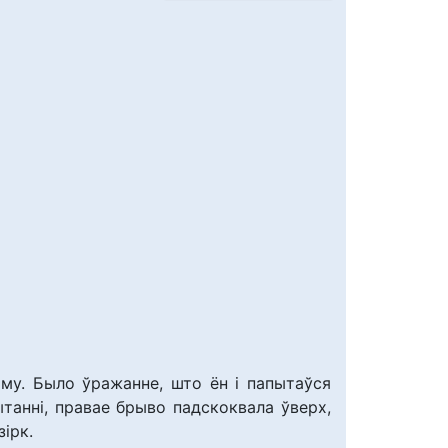
ому. Было ўражанне, што ён і папытаўся
ытанні, правае брыво падскоквала ўверх,
зірк.