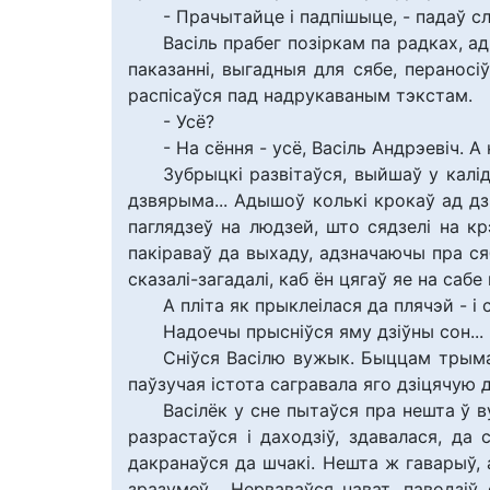
- Прачытайце і падпішыце, - падаў сл
Васіль прабег позіркам па радках, а
паказанні, выгадныя для сябе, перанос
распісаўся пад надрукаваным тэкстам.
- Усё?
- На сёння - усё, Васіль Андрэевіч. А
Зубрыцкі развітаўся, выйшаў у калі
дзвярыма... Адышоў колькі крокаў ад дзв
паглядзеў на людзей, што сядзелі на кр
пакіраваў да выхаду, адзначаючы пра ся
сказалі-загадалі, каб ён цягаў яе на сабе 
А пліта як прыклеілася да плячэй - 
Надоечы прысніўся яму дзіўны сон...
Сніўся Васілю вужык. Быццам трымаў 
паўзучая істота сагравала яго дзіцячую д
Васілёк у сне пытаўся пра нешта ў в
разрастаўся і даходзіў, здавалася, да
дакранаўся да шчакі. Нешта ж гаварыў, а
зразумеў... Нерваваўся нават, паводз