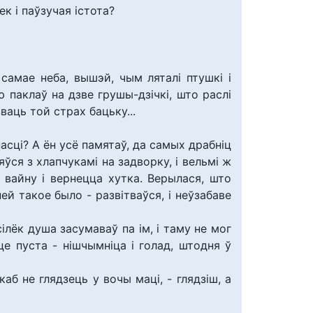
к і паўзучая істота?
 самае неба, вышэй, чым ляталі птушкі і
ю паклаў на дзве грушы-дзічкі, што раслі
ваць той страх бацьку...
сці? А ён усё памятаў, да самых драбніц
ляўся з хлапчукамі на задворку, і вельмі ж
ю вайну і вернецца хутка. Верылася, што
ей такое было - развітваўся, і неўзабаве
ілёк душа засумаваў па ім, і таму не мог
це пуста - нішчымніца і голад, штодня ў
каб не глядзець у вочы маці, - глядзіш, а