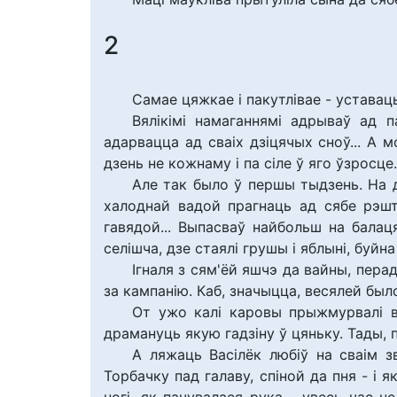
2
Самае цяжкае і пакутлівае - уставаць
Вялікімі намаганнямі адрываў ад 
адарвацца ад сваіх дзіцячых сноў... А мо
дзень не кожнаму і па сіле ў яго ўзросце.
Але так было ў першы тыдзень. На д
халоднай вадой прагнаць ад сябе рэшт
гавядой... Выпасваў найбольш на балаця
селішча, дзе стаялі грушы і яблыні, буй
Ігналя з сям'ёй яшчэ да вайны, перад 
за кампанію. Каб, значыцца, весялей было
От ужо калі каровы прыжмурвалі во
драмануць якую гадзіну ў цяньку. Тады, 
А ляжаць Васілёк любіў на сваім з
Торбачку пад галаву, спіной да пня - і 