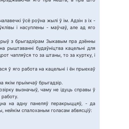
лавечкі ўсё роўна жылі ў ім. Адзін з іх -
ўклівы і насуплены - маўчаў, але ад яго
гаварыў з брыгадзірам Зыкавым пра дзённы
 на рыштаванні будаўніцтва кацельні для
рот чапляўся то за штаны, то за куртку, і
ася ў яго работа на кацельні і ён прыехаў
на якім прыімчаў брыгадзір.
позірку вызначыў, чаму не ідуць справы ў
 работу.
дна на адну панеляў перакрыццяў, - да
ы, нейкім спалоханым голасам абвясціў: