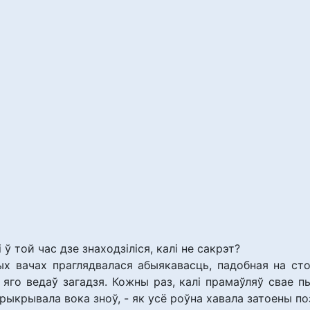
 ў той час дзе знаходзіліся, калі не сакрэт?
ых вачах праглядвалася абыякавасць, падобная на ст
н яго ведаў загадзя. Кожны раз, калі прамаўляў свае п
прыкрывала вока зноў, - як усё роўна хавала затоены по