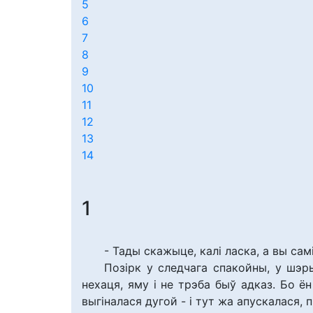
5
6
7
8
9
10
11
12
13
14
1
- Тады скажыце, калі ласка, а вы самі
Позірк у следчага спакойны, у шэр
нехаця, яму і не трэба быў адказ. Бо ё
выгіналася дугой - і тут жа апускалася, 