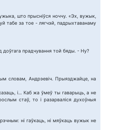
ужыка, што прысніўся ноччу. «Эх, вужык,
уй табе за тое - лягчэй, падрыхтаванаму
д доўгага прадчування той бяды. - Ну?
дным словам, Андрэевіч. Прыязджайце, на
азаць, і... Каб жа ўмеў ты гаварыць, а не
рослым стаў, то і разарваліся духоўныя
рэчным: ні гаўкаць, ні мяўкаць вужык не