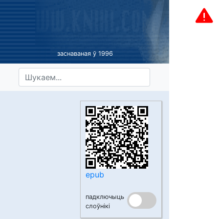
заснаваная ў 1996
epub
падключыць
слоўнікі