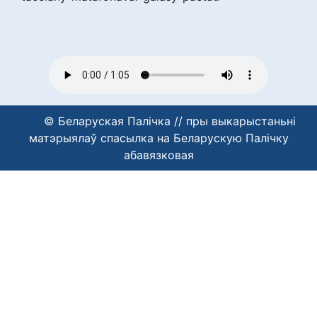
© Беларуская Палічка // пры выкарыстаньні
матэрыялаў спасылка на Беларускую Палічку
абавязковая