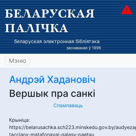
БЕЛАРУСКАЯ
ПАЛІЧКА
беларуская электронная бібліятэка
заснаваная ў 1996
Мэню
Андрэй Хадановіч
Вершык пра санкі
Спампаваць
Крыніца:
https://belarusachka.sch223.minskedu.gov.by/audyeza
tacciany-matafonavai-galasy-paetau