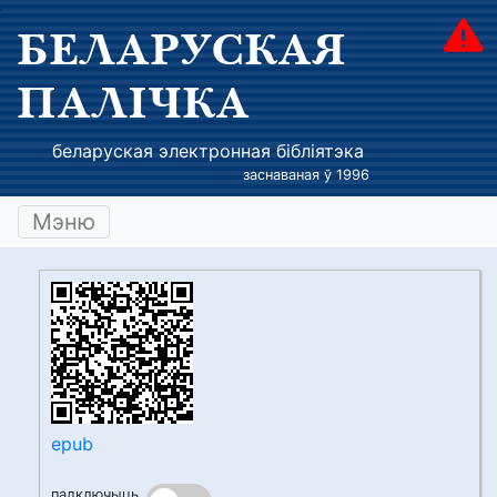
БЕЛАРУСКАЯ
ПАЛІЧКА
беларуская электронная бібліятэка
заснаваная ў 1996
Мэню
epub
падключыць