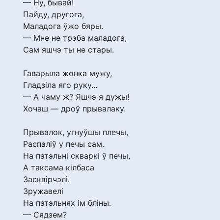
— Ну, бывай!
Пайду, другога,
Маладога ўжо бяры.
— Мне не трэба маладога,
Сам яшчэ ты не стары.
Гаварыла жонка мужу,
Гладзіла яго руку...
— А чаму ж? Яшчэ я дужы!
Хочаш — дроў прывалаку.
Прывалок, угнуўшы плечы,
Распаліў у печы сам.
На патэльні скваркі ў печы,
А таксама кілбаса
Засквірчэлі.
Зружавелі
На патэльнях ім бліны.
— Сядзем?