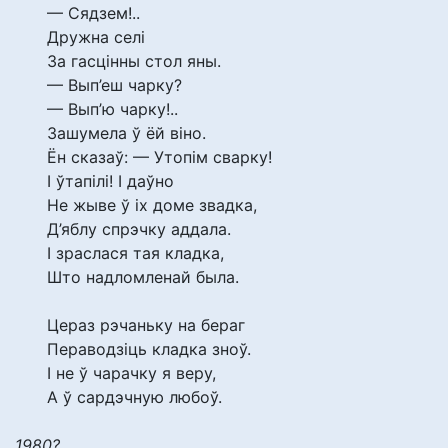
— Сядзем!..
Дружна селі
За гасцінны стол яны.
— Вып’еш чарку?
— Вып’ю чарку!..
Зашумела ў ёй віно.
Ён сказаў: — Утопім сварку!
І ўтапілі! І даўно
Не жыве ў іх доме звадка,
Д’яблу спрэчку аддала.
І зраслася тая кладка,
Што надломленай была.
Цераз рэчаньку на бераг
Пераводзіць кладка зноў.
І не ў чарачку я веру,
А ў сардэчную любоў.
1980?