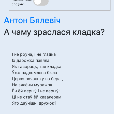
слоўнікі
Антон Бялевіч
А чаму зраслася кладка?
І не роўна, і не гладка
Іх дарожка павяла.
Як гавораць, тая кладка
Ўжо надломлена была
Цераз рэчаньку на бераг,
На зялёны муражок.
Ён ёй верыў і не верыў:
Ці не стаў ёй кавалерам
Яго даўнішні дружок?