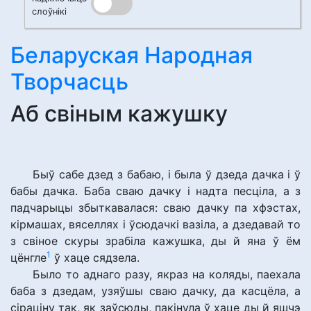
слоўнікі
Беларуская Народная
Творчасць
Аб свіным кажушку
Быў сабе дзед з бабаю, і была ў дзеда дачка і ў
бабы дачка. Баба сваю дачку і надта песціла, а з
падчарыцы збыткавалася: сваю дачку па хфэстах,
кірмашах, вяселлях і ўсюдачкі вазіла, а дзедавай то
з свіное скуры зрабіла кажушка, ды й яна ў ём
1
цёнгле
ў хаце сядзела.
Было то аднаго разу, якраз на коляды, паехала
баба з дзедам, узяўшы сваю дачку, да касцёла, а
сіраціну так, як заўсюды, пакінула ў хаце ды й яшчэ