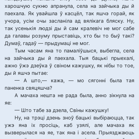
харошчую сукню апранула, села на зайчыка ды й
паехала. Як увайшла ў касцёл, так яшчэ горай, як
учора, усім очы засланіла ад вялікага бляску. Ну,
так усенькія людзі ды й сам кралевіч не мог сабе
да галавы розуму прыставіць, хто бы то быў такі?
Думаў, гадаў — прыдумаці не мог.
Тым часам яна то памаліўшыся, выбегла, села
на зайчыка ды й паехала. Тыя бацькі прыехалі,
ажно ўжэ дзеўка ў свіном кажушку, як нібы то тое,
ды й яшчэ пытае:
— А што,— кажа, — мо сягонні была тая
паненка свяцяшча?
А мачаха нешта не рада была, анно зікнула на
яе:
— Што табе за дзела, Свіны кажушку!
Ну, на трэці дзень зноў бацькі выбіраюцца, так
ужэ яна іх просіць, каб узялі, але мачаха як
вызверылася на яе, так яна і асела. Прыязджаюць