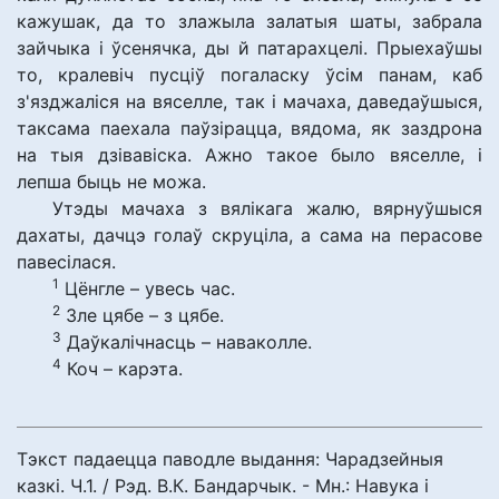
кажушак, да то злажыла залатыя шаты, забрала
зайчыка і ўсенячка, ды й патарахцелі. Прыехаўшы
то, кралевіч пусціў погаласку ўсім панам, каб
з'язджаліся на вяселле, так і мачаха, даведаўшыся,
таксама паехала паўзірацца, вядома, як заздрона
на тыя дзівавіска. Ажно такое было вяселле, і
лепша быць не можа.
Утэды мачаха з вялікага жалю, вярнуўшыся
дахаты, дачцэ голаў скруціла, а сама на перасове
павесілася.
1
Цёнгле – увесь час.
2
Зле цябе – з цябе.
3
Даўкалічнасць – наваколле.
4
Коч – карэта.
Тэкст падаецца паводле выдання: Чарадзейныя
казкі. Ч.1. / Рэд. В.К. Бандарчык. - Мн.: Навука і