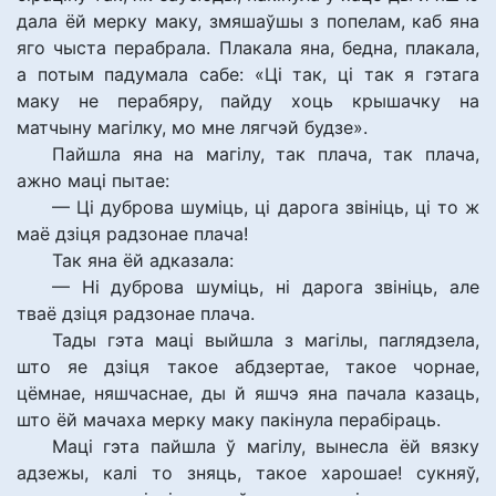
дала ёй мерку маку, змяшаўшы з попелам, каб яна
яго чыста перабрала. Плакала яна, бедна, плакала,
а потым падумала сабе: «Ці так, ці так я гэтага
маку не перабяру, пайду хоць крышачку на
матчыну магілку, мо мне лягчэй будзе».
Пайшла яна на магілу, так плача, так плача,
ажно маці пытае:
— Ці дуброва шуміць, ці дарога звініць, ці то ж
маё дзіця радзонае плача!
Так яна ёй адказала:
— Ні дуброва шуміць, ні дарога звініць, але
тваё дзіця радзонае плача.
Тады гэта маці выйшла з магілы, паглядзела,
што яе дзіця такое абдзертае, такое чорнае,
цёмнае, няшчаснае, ды й яшчэ яна пачала казаць,
што ёй мачаха мерку маку пакінула перабіраць.
Маці гэта пайшла ў магілу, вынесла ёй вязку
адзежы, калі то зняць, такое харошае! сукняў,