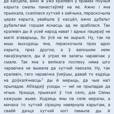
да касцёла, анно ж ужэ кралевіч у брамах поўныя
карыта смалы панастаўляў на яе. Ажно і яна
прыехала, схапілася хутчэй з зайчыка, пераскочыла
цераз карыта, увайшла ў касцёл, ажно дубальт
дубальтамі горшая яснасць ад яе зрабілася. Так
кралевіч ды й усей народ нават і адных пацераў не
маглі згаварыць, бо ўсё на яе зырылі. Ну, так па
мшы выходзіць яна, пераскочыла праз адно
карыта, праз другое, а ў вапошнім неяк
пакаўзнулася, ды й уграз яе залаты чаравічак у
смале. Так яна з вялікага поспеху няма што
чаравічка не вымала да хутчэй паехала. Ну, так
кралевіч, таго чаравічка ўзяўшы, давай то ездзіць
3
на доўкалічнасць
ды й мерыць, да чые нагі
прыпадзе. Аб’ездзіў усюды — не! не прыпадае да
нічые. Урэшце, прыехалі ў тое сяло, дзе Свіны
кажушак жыве. Ходзяць яны па сяле мерачы, а
мачаха то хутчэй сіраціну навярнула карытам, а
сваёй дачцэ хутчэй ногі памыла ды й