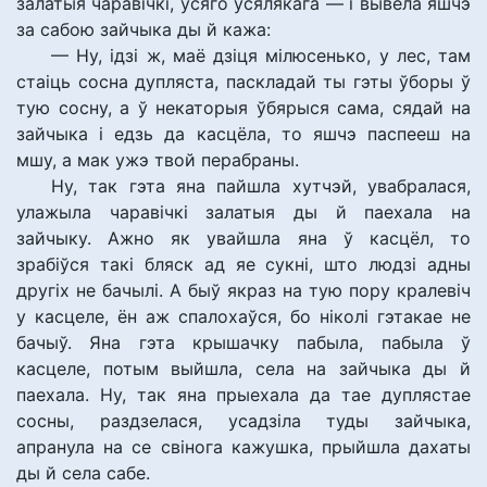
залатыя чаравічкі, усяго ўсялякага — і вывела яшчэ
за сабою зайчыка ды й кажа:
— Ну, ідзі ж, маё дзіця мілюсенько, у лес, там
стаіць сосна дупляста, паскладай ты гэты ўборы ў
тую сосну, а ў некаторыя ўбярыся сама, сядай на
зайчыка і едзь да касцёла, то яшчэ паспееш на
мшу, а мак ужэ твой перабраны.
Ну, так гэта яна пайшла хутчэй, увабралася,
улажыла чаравічкі залатыя ды й паехала на
зайчыку. Ажно як увайшла яна ў касцёл, то
зрабіўся такі бляск ад яе сукні, што людзі адны
другіх не бачылі. А быў якраз на тую пору кралевіч
у касцеле, ён аж спалохаўся, бо ніколі гэтакае не
бачыў. Яна гэта крышачку пабыла, пабыла ў
касцеле, потым выйшла, села на зайчыка ды й
паехала. Ну, так яна прыехала да тае дуплястае
сосны, раздзелася, усадзіла туды зайчыка,
апранула на се свінога кажушка, прыйшла дахаты
ды й села сабе.