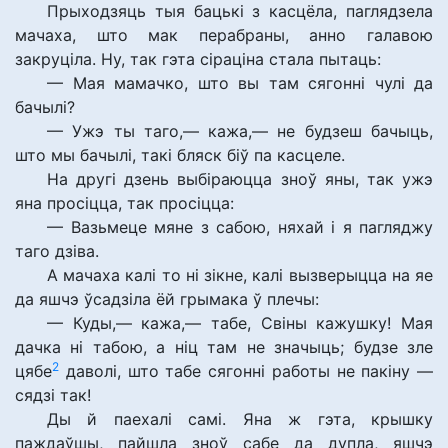
Прыходзяць тыя бацькі з касцёла, паглядзела
мачаха, што мак перабраны, анно галавою
закруціла. Ну, так гэта сіраціна стала пытаць:
— Мая мамачко, што вы там сягонні чулі да
бачылі?
— Ужэ ты таго,— кажа,— не будзеш бачыць,
што мы бачылі, такі бляск біў па касцеле.
На другі дзень выбіраюцца зноў яны, так ужэ
яна просіцца, так просіцца:
— Вазьмеце мяне з сабою, няхай і я пагляджу
таго дзіва.
А мачаха калі то ні зікне, калі вызверыцца на яе
да яшчэ ўсадзіла ёй грымака ў плечы:
— Куды,— кажа,— табе, Свіны кажушку! Мая
дачка ні табою, а ніц там не значыць; будзе зле
2
цябе
даволі, што табе сягонні работы не пакіну —
сядзі так!
Ды й паехалі самі. Яна ж гэта, крышку
паждаўшы, пайшла зноў сабе да дупла, яшчэ