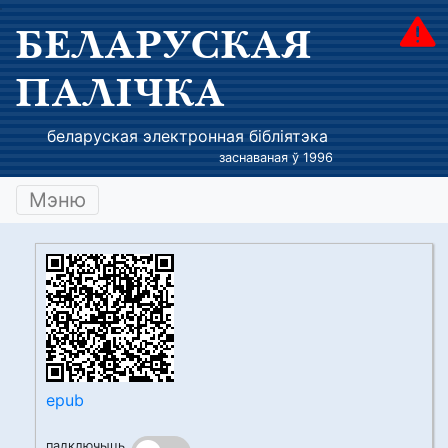
БЕЛАРУСКАЯ
ПАЛІЧКА
беларуская электронная бібліятэка
заснаваная ў 1996
Мэню
epub
падключыць