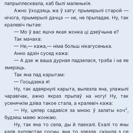
папрыплесквала, каб былі маленькія.
Ажно ўходзяць жа ў хату: прымерылі старой —
нічога, прымерылі дачцэ — не, не прыпадае. Ну, так
кралевіч пытае:
— Мо ў вас яшчэ якая жонка ці дзеўчына е?
Так мачаха:
— Не,— кажа,— німа больш нікагусенька.
Анно адзін сусед кажа:
— А дзе ж ваша дурная падзелася, трэба і на яе
змераць.
Так яна пад карытам:
— Госьдзека я!
Ну, так адвярнулі карыта, вылезла яна, улажылі
чаравічак, ажно якраз прыпаў на ногу! Ну, так
усенячкім дзіва такое стала, а кралевіч кажа:
4
— Ну, цяпер садавіся за мною ў залаты коч
,
будзеш маею жонкаю.
Ну, так яна то села, ды й паехалі. Ехалі то яны
каля дуплястае сосны, яна то злезла, скінула з се