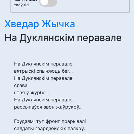
слоўнікі
Хведар Жычка
На Дуклянскім перавале
На Дуклянскім перавале
вятрыскі спыняюць бег...
На Дуклянскім перавале
слава
і тая ў журбе...
На Дуклянскім перавале
рассыпаўся звон жаўрукоў...
Грудзямі тут фронт прарывалі
салдаты гвардзейскіх палкоў.