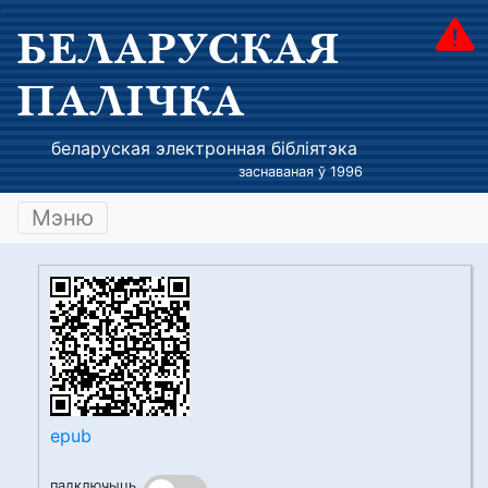
БЕЛАРУСКАЯ
ПАЛІЧКА
беларуская электронная бібліятэка
заснаваная ў 1996
Мэню
epub
падключыць