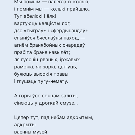
Мы помнім — палегла іх колькі,
і помнім мы — колькі прайшло...
Тут абеліскі і ёлкі
вартуюць квяцісты лог,
дзе «тыграў» і «фердынандаў»
спыніўся бясслаўны паход, —
агнём бранябойных снарадаў
прабіта браня навылёт;
ля гусеніц рваных, іржавых
рамонкі, як зоркі, цвітуць,
буяюць высокія травы
і глушаць тугу-немату.
А горы ўсе сонцам заліты,
сінеюць у дрогкай смузе...
Цяпер тут, пад небам адкрытым,
адкрыты
ваенны музей.