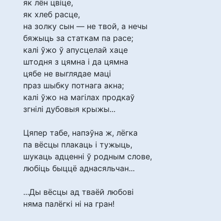
як лён цвіце,
як хлеб расце,
на золку сын — не твой, а нечы
бяжыць за статкам па расе;
калі ўжо ў апусцелай хаце
штодня з цямна і да цямна
цябе не выглядае маці
праз шыбку потнага акна;
калі ўжо на магілах продкаў
згнілі дубовыя крыжы...
Цяпер табе, напэўна ж, лёгка
па вёсцы плакаць і тужыць,
шукаць адценні ў родным слове,
любіць быццё аднасяльчан...
...Ды вёсцы ад тваёй любові
няма палёгкі ні на гран!