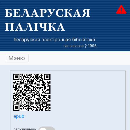
БЕЛАРУСКАЯ
ПАЛІЧКА
беларуская электронная бібліятэка
заснаваная ў 1996
Мэню
epub
падключыць