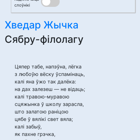
слоўнікі
Хведар Жычка
Сябру-філолагу
Цяпер табе, напэўна, лёгка
з любоўю вёску ўспамінаць,
калі яна ўжо так далёка:
на дах залезеш — не відаць;
калі травою-муравою
сцяжынка ў школу зарасла,
што залатою раніцою
цябе ў вялікі свет вяла;
калі забыў,
як пахне грэчка,