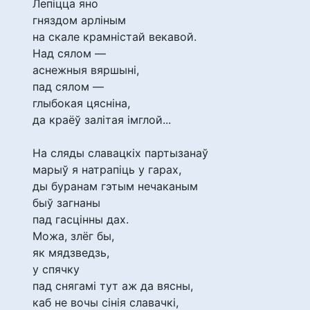
Лепіцца яно
гняздом арліным
на скале крамністай векавой.
Над сялом —
аснежныя вяршыні,
пад сялом —
глыбокая цясніна,
да краёў залітая імглой...
На сляды славацкіх партызанаў
марыў я натрапіць у гарах,
ды буранам гэтым нечаканым
быў загнаны
пад гасцінны дах.
Можа, злёг бы,
як мядзведзь,
у спячку
пад снягамі тут аж да вясны,
каб не вочы сінія славачкі,