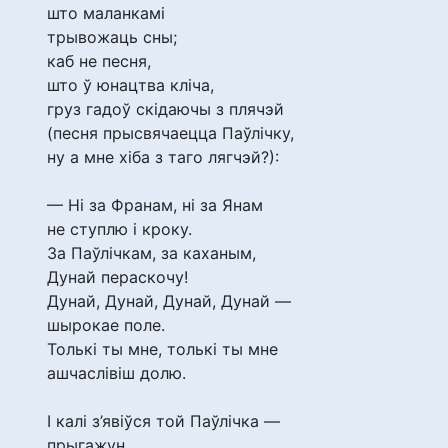
што маланкамі
трывожаць сны;
каб не песня,
што ў юнацтва кліча,
груз гадоў скідаючы з плячэй
(песня прысвячаецца Паўлічку,
ну а мне хіба з таго лягчэй?):
— Ні за Франам, ні за Янам
не ступлю і кроку.
За Паўлічкам, за каханым,
Дунай пераскочу!
Дунай, Дунай, Дунай, Дунай —
шырокае поле.
Толькі ты мне, толькі ты мне
ашчаслівіш долю.
І калі з’явіўся той Паўлічка —
прыгажун,