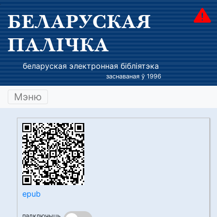
БЕЛАРУСКАЯ
ПАЛІЧКА
беларуская электронная бібліятэка
заснаваная ў 1996
Мэню
epub
падключыць