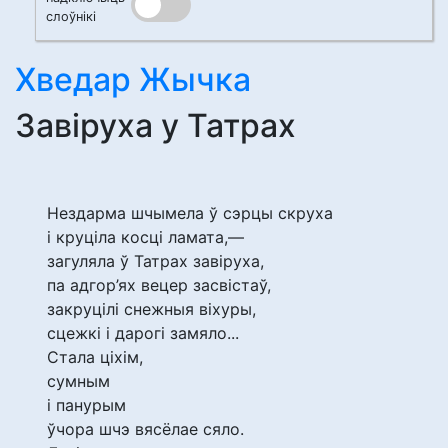
слоўнікі
Хведар Жычка
Завіруха у Татрах
Нездарма шчымела ў сэрцы скруха
і круціла косці ламата,—
загуляла ў Татрах завіруха,
па адгор’ях вецер засвістаў,
закруцілі снежныя віхуры,
сцежкі і дарогі замяло...
Стала ціхім,
сумным
і панурым
ўчора шчэ вясёлае сяло.