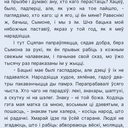
на прызбе і думаю: ану, хто каго перастаіць? Хацеў,
было, падперці, але, як ужо на тое пайшло, -
паглядзімо, хто каго: ці я яго, ці ён мяне? Равеснікі
ж, бачыш, Сымоне, і мы з ім. Шчэ бацька мой
нябожчык паставіў, якраз у той год, як я меў
нарадзіцца.
І тут Сцяпан папраўляецца, сядае добра, бярэ
Сымона за рукі, як ён прывык рабіць з кожным
свежым чалавекам, і пачынае свой сказ, мо ўжо
тысячу раз пераказаны ім у жыцці.
- Бацькі мае былі гаспадары, але дзеці ў іх не
гадаваліся. Народзіцца худое, зялёнае, гадоў два-
тры пакавэнчыцца ды памрэ. Перапрабавалі ўсяго
чыста. Хто чаго не парадзіў: лекі, знахары, шаптухі,
а скутку ні на шэлег. Знаку - ні той божа. Ходзіць
гэта мая матка са мною, восьмым ці дзевятым, а
пошасць, - знакам тым халера, - косіць народ, што
ні радачкі. Хмарай ідзе па ўсёй старане. Людзі не
згадаюць, што і рабіць: абворваюць вёскі, моляцца,