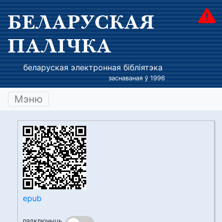
БЕЛАРУСКАЯ
ПАЛІЧКА
беларуская электронная бібліятэка
заснаваная ў 1996
Мэню
epub
падключыць