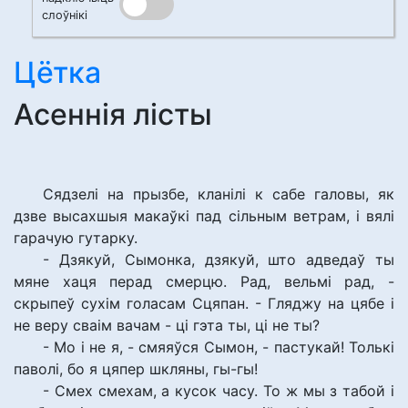
слоўнікі
Цётка
Асеннія лісты
Сядзелі на прызбе, кланілі к сабе галовы, як
дзве высахшыя макаўкі пад сільным ветрам, і вялі
гарачую гутарку.
- Дзякуй, Сымонка, дзякуй, што адведаў ты
мяне хаця перад смерцю. Рад, вельмі рад, -
скрыпеў сухім голасам Сцяпан. - Гляджу на цябе і
не веру сваім вачам - ці гэта ты, ці не ты?
- Мо і не я, - смяяўся Сымон, - пастукай! Толькі
паволі, бо я цяпер шкляны, гы-гы!
- Смех смехам, а кусок часу. То ж мы з табой і