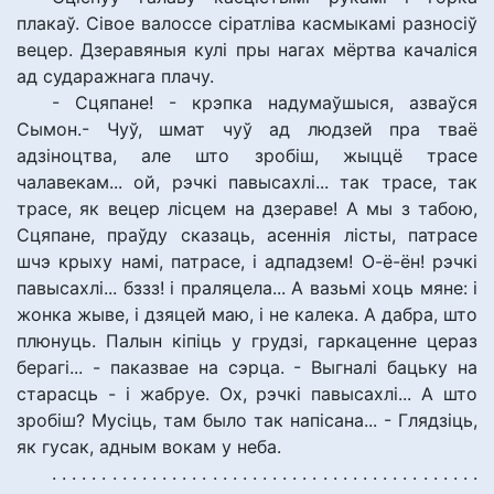
плакаў. Сівое валоссе сіратліва касмыкамі разносіў
вецер. Дзеравяныя кулі пры нагах мёртва качаліся
ад сударажнага плачу.
- Сцяпане! - крэпка надумаўшыся, азваўся
Сымон.- Чуў, шмат чуў ад людзей пра тваё
адзіноцтва, але што зробіш, жыццё трасе
чалавекам... ой, рэчкі павысахлі... так трасе, так
трасе, як вецер лісцем на дзераве! А мы з табою,
Сцяпане, праўду сказаць, асеннія лісты, патрасе
шчэ крыху намі, патрасе, і адпадзем! О-ё-ён! рэчкі
павысахлі... бззз! і праляцела... А вазьмі хоць мяне: і
жонка жыве, і дзяцей маю, і не калека. А дабра, што
плюнуць. Палын кіпіць у грудзі, гаркаценне цераз
берагі... - паказвае на сэрца. - Выгналі бацьку на
старасць - і жабруе. Ох, рэчкі павысахлі... А што
зробіш? Мусіць, там было так напісана... - Глядзіць,
як гусак, адным вокам у неба.
. . . . . . . . . . . . . . . . . . . . . . . . . . . . . . . . . . . . . . . . . . .