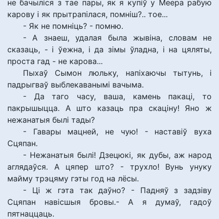
не бачыліся з тае пары, як я купіў у Меера рабую
карову і як прытрапілася, помніш?.. тое...
- Як не помніць? - помню.
- А знаеш, удалая была жывіна, словам не
сказаць, - і ўежна, і да зімы ўладна, і на цяляты,
проста гад - не карова...
Пыхаў Сымон люльку, напіхаючы тытунь, і
падрыгваў выблекаванымі вачыма.
- Да таго часу, ваша, камень пакаці, то
пакрышыцца. А што казаць пра скаціну! Яно ж
нежанатыя былі тады?
- Гавары мацней, не чую! - наставіў вуха
Сцяпан.
- Нежанатыя былі! Дзецюкі, як дубы, аж народ
аглядаўся. А цяпер што? - трухло! Вунь унуку
майму трэцяму гэты год на лёсы.
- Ці ж гэта так даўно? - Падняў з задзіву
Сцяпан навісшыя бровы.- А я думаў, гадоў
пятнаццаць.