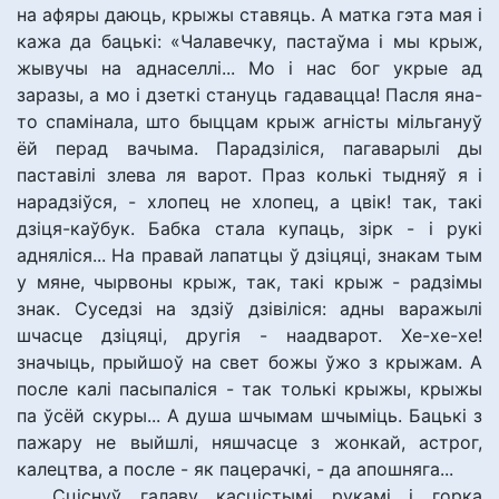
на афяры даюць, крыжы ставяць. А матка гэта мая і
кажа да бацькі: «Чалавечку, пастаўма і мы крыж,
жывучы на аднаселлі... Мо і нас бог укрые ад
заразы, а мо і дзеткі стануць гадавацца! Пасля яна-
то спамінала, што быццам крыж агністы мільгануў
ёй перад вачыма. Парадзіліся, пагаварылі ды
паставілі злева ля варот. Праз колькі тыдняў я і
нарадзіўся, - хлопец не хлопец, а цвік! так, такі
дзіця-каўбук. Бабка стала купаць, зірк - і рукі
адняліся... На правай лапатцы ў дзіцяці, знакам тым
у мяне, чырвоны крыж, так, такі крыж - радзімы
знак. Суседзі на здзіў дзівіліся: адны варажылі
шчасце дзіцяці, другія - наадварот. Хе-хе-хе!
значыць, прыйшоў на свет божы ўжо з крыжам. А
после калі пасыпаліся - так толькі крыжы, крыжы
па ўсёй скуры... А душа шчымам шчыміць. Бацькі з
пажару не выйшлі, няшчасце з жонкай, астрог,
калецтва, а после - як пацерачкі, - да апошняга...
Сціснуў галаву касцістымі рукамі і горка