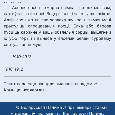
. . . . . . . . . .
Асенняе неба і хмарна і зімна... не адкажа вам,
пажоўклыя лісточкі. Вецер толькі закалыша і знікне.
Адзін звон мо па вас заплача шчыра, а зямля-маці
прытуліць спрацаваныя косці. Елка або бяроза
пусціць карэнне ў вашы збалелыя сэрцы, выцягне з
іх усю горыч і вынесе ў вясёлай зелені суроваму
свету... канец мукі.
1910-1912
1910-1912
Тэкст падаецца паводле выдання: невядомае
Крыніца: невядомая
© Беларуская Палічка // пры выкарыстаньні
матэрыялаў спасылка на Беларускую Палічку