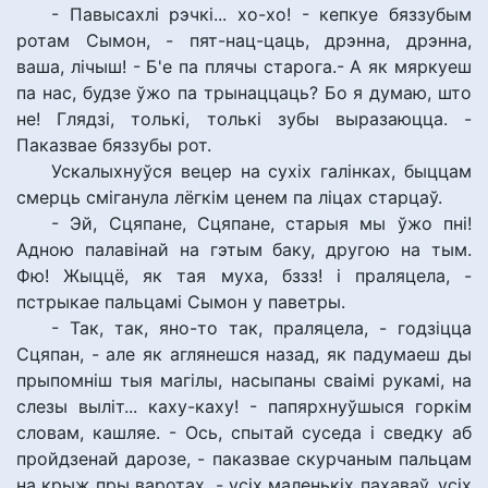
- Павысахлі рэчкі... хо-хо! - кепкуе бяззубым
ротам Сымон, - пят-нац-цаць, дрэнна, дрэнна,
ваша, лічыш! - Б'е па плячы старога.- А як мяркуеш
па нас, будзе ўжо па трынаццаць? Бо я думаю, што
не! Глядзі, толькі, толькі зубы выразаюцца. -
Паказвае бяззубы рот.
Ускалыхнуўся вецер на сухіх галінках, быццам
смерць сміганула лёгкім ценем па ліцах старцаў.
- Эй, Сцяпане, Сцяпане, старыя мы ўжо пні!
Адною палавінай на гэтым баку, другою на тым.
Фю! Жыццё, як тая муха, бззз! і праляцела, -
пстрыкае пальцамі Сымон у паветры.
- Так, так, яно-то так, праляцела, - годзіцца
Сцяпан, - але як аглянешся назад, як падумаеш ды
прыпомніш тыя магілы, насыпаны сваімі рукамі, на
слезы выліт... каху-каху! - папярхнуўшыся горкім
словам, кашляе. - Ось, спытай суседа і сведку аб
пройдзенай дарозе, - паказвае скурчаным пальцам
на крыж пры варотах, - усіх маленькіх пахаваў, усіх