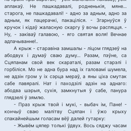
аплакаў. Не пашкадавалі, родненькія, мяне...
старога, не пашкадавалі! - адно за адным, адно за
адным, як пацерачкі, пакаціліся. - Згарнуўся ў
кручок і кідаў жаласную скаргу ў вочы распяцця. -
Ну, - заківаў галавою, - яго святая воля! Вечнае
адпачыванне!..
А крыж - старавіна замшалы - ліцом глядзеў на
абодвух і думаў сваю думу... Разам, пэўне, са
Сцяпанам свой век скараталі, разам старэлі і
горбіліся. Мо не адна бура над іх галовамі шумела,
не адзін гром у іх сэрца мераў, а яны ціха смутак
сабе павяралі. Нат і паходзілі адзін на аднаго:
абодва шэрыя, сухія, замкнутыя ў сабе, панура
глядзелі ў зямлю.
- Праз крыж твой і мукі, - выбач ім, Пане! -
кончыў сваю малітву Сцяпан і ўжо крыху
спакайнейшым голасам вёў далей гутарку:
- Жывём цяпер толькі ўдвух. Вось сяджу часам