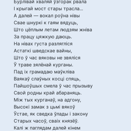
Бурлівай хваляй ўзгорак рвала
І крыгай мост стары трасла...
А далей — вокал роўна нівы
Свае шнуркі к гаям вядуць,
Што цёплым летам людзям жніва
За працу цяжкую даюць.
На нівах густа разлягліся
Астаткі шведскае вайны,
Што ў час вяковы не звяліся
Ў траве зялёнай курганы.
Пад іх грамадаю маўкліва
Ваякаў слаўных косці спяць,
Пайшоўшых смела ў час прызыву
Свой родны край абараняць.
Між тых курганаў, на адгону,
Высокі замак з цьмі вякоў
Ўстае, як сведка ўлады і закону
Старых часоў, сваіх князёў.
Калі ж паглядам далей кінем