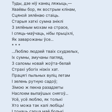
Туды, дзе ніў канец ляжыць,—
Хваёвы бор, як вострым клінам,
Сцяной зялёнаю стаіць.
Старыя хаткі сумна зніклі
З зялёным мохам на страсе,
І спяць-маўчаць, нібы прыціхлі,
Як заварожаны ўсе...
* * *
...Люблю людзей тваіх схудзелых,
Іх сумны, змучаны пагляд,
З саломы новай жоўта-белай
Страхі убогіх нізкіх хат.
Працягі пыльных вуліц летам
І зелень рутную садоў;
Зімою ж пекна разадзеты
Наслоем выпаўшых снягоў...
Усё, усё люблю, як толькі
Хто можа так калі любіць!
І точаць сэрца маё болькі,