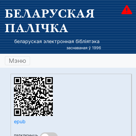
БЕЛАРУСКАЯ
ПАЛІЧКА
беларуская электронная бібліятэка
заснаваная ў 1996
Мэню
epub
падключыць