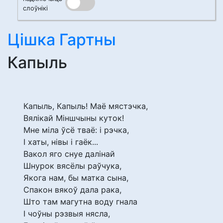
слоўнікі
Цішка Гартны
Капыль
Капыль, Капыль! Маё мястэчка,
Вялікай Міншчыны куток!
Мне міла ўсё тваё: і рэчка,
І хаты, нівы і гаёк...
Вакол яго снуе далінай
Шнурок вясёлы раўчука,
Якога нам, бы матка сына,
Спакон вякоў дала рака,
Што там магутна воду гнала
І чоўны рэзвыя нясла,