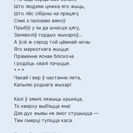
Што людзям цяжка яго жыць,
Што лёс сібірны на працягу
Сямі з паловаю вякоў
Прыбіў у ім да шчасця цягу,
Заняволіў гордых жыхароў...
А ўсё ж сярод той цёмнай ночы
Яго маркотнага жыцця
Праменне яснае бліскоча
І родзіць хвалі пачуцця.
* * *
Чакай і вер ў настанне лета,
Капылю роднага жыхар!
Калі ў зямлі ляжыць крыніца,
То кверху выб’ецца яна!
Дзе дух жывы не змог стушыцца —
Там смерці тупіцца каса.