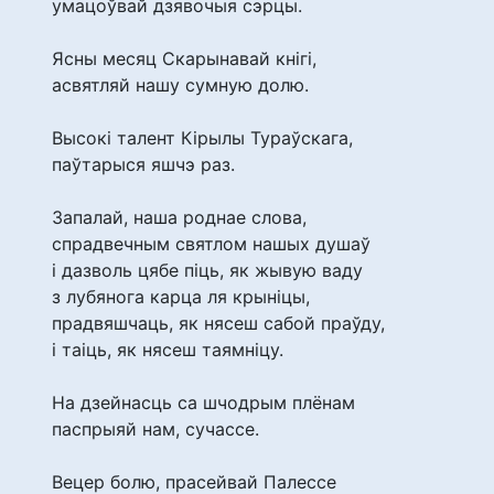
умацоўвай дзявочыя сэрцы.
Ясны месяц Скарынавай кнігі,
асвятляй нашу сумную долю.
Высокі талент Кірылы Тураўскага,
паўтарыся яшчэ раз.
Запалай, наша роднае слова,
спрадвечным святлом нашых душаў
і дазволь цябе піць, як жывую ваду
з лубянога карца ля крыніцы,
прадвяшчаць, як нясеш сабой праўду,
і таіць, як нясеш таямніцу.
На дзейнасць са шчодрым плёнам
паспрыяй нам, сучассе.
Вецер болю, прасейвай Палессе