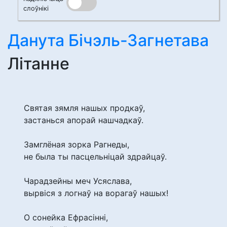
слоўнікі
Данута Бічэль-Загнетава
Літанне
Святая зямля нашых продкаў,
застанься апорай нашчадкаў.
Замглёная зорка Рагнеды,
не была ты пасцельніцай здрайцаў.
Чарадзейны меч Усяслава,
вырвіся з логнаў на ворагаў нашых!
О сонейка Ефрасінні,