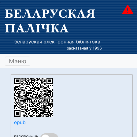
БЕЛАРУСКАЯ
ПАЛІЧКА
беларуская электронная бібліятэка
заснаваная ў 1996
Мэню
epub
падключыць