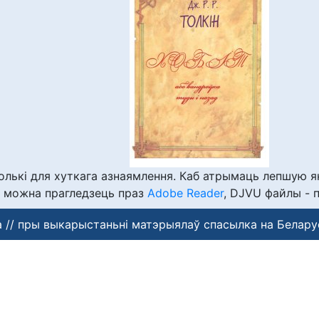
лькі для хуткага азнаямлення. Каб атрымаць лепшую я
 можна прагледзець праз
Adobe Reader
, DJVU файлы - 
 // пры выкарыстаньні матэрыялаў спасылка на Белару