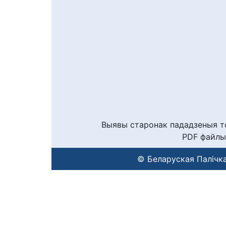
Выявы старонак пададзеныя то
PDF файлы
© Беларуская Палічка