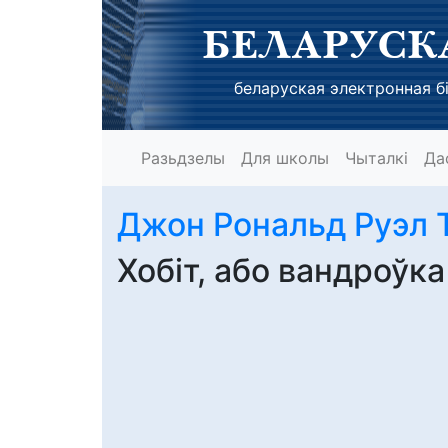
БЕЛАРУСК
беларуская электронная бі
Разьдзелы
Для школы
Чыталкі
Да
Джон Рональд Руэл 
Хобіт, або вандроўка