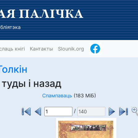
АЯ ПАЛІЧКА
бліятэка
слаць кнігі
Кантакты
Slounik.org
Толкін
 туды і назад
Спампаваць
(183 МіБ)
/