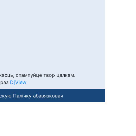
касць, спампуйце твор цалкам.
праз
DjView
скую Палічку абавязковая