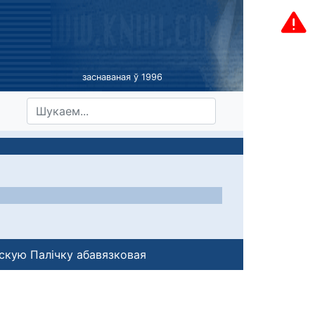
заснаваная ў 1996
скую Палічку абавязковая