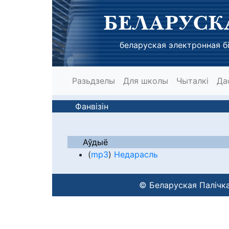
БЕЛАРУСК
беларуская электронная бі
Разьдзелы
Для школы
Чыталкі
Да
Фанвізін
Аўдыё
(
mp3
)
Недарасль
© Беларуская Палічка