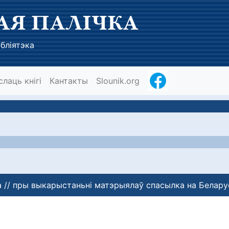
АЯ ПАЛІЧКА
бліятэка
слаць кнігі
Кантакты
Slounik.org
 // пры выкарыстаньні матэрыялаў спасылка на Белару