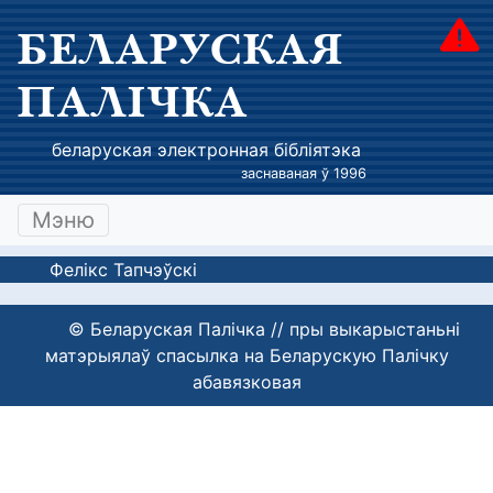
БЕЛАРУСКАЯ
ПАЛІЧКА
беларуская электронная бібліятэка
заснаваная ў 1996
Мэню
Фелікс Тапчэўскі
© Беларуская Палічка // пры выкарыстаньні
матэрыялаў спасылка на Беларускую Палічку
абавязковая