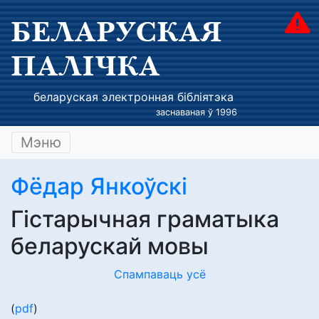
БЕЛАРУСКАЯ
ПАЛІЧКА
беларуская электронная бібліятэка
заснаваная ў 1996
Мэню
Фёдар Янкоўскі
Гістарычная граматыка
беларускай мовы
Спампаваць усё
(
pdf
)