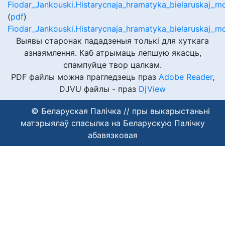
Fiodar_Jankouski.Histarycnaja_hramatyka_bielaruskaj_mo
(
pdf
)
Fiodar_Jankouski.Histarycnaja_hramatyka_bielaruskaj_m
Выявы старонак пададзеныя толькі для хуткага
азнаямлення. Каб атрымаць лепшую якасць,
спампуйце твор цалкам.
PDF файлы можна прагледзець праз
Adobe Reader
,
DJVU файлы - праз
DjView
© Беларуская Палічка // пры выкарыстаньні
матэрыялаў спасылка на Беларускую Палічку
абавязковая