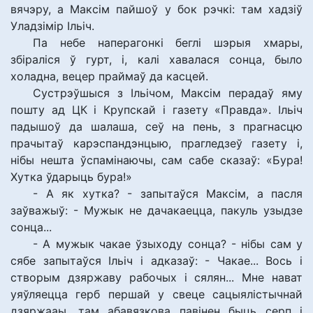
вячэру, а Максім пайшоў у бок рэчкі: там хадзіў
Уладзімір Ільіч.
Па небе наперагонкі беглі шэрыя хмары,
збіраліся ў гурт, і, калі хавалася сонца, было
холадна, вецер праймаў да касцей.
Сустрэўшыся з Ільічом, Максім перадаў яму
пошту ад ЦК і Крупскай і газету «Правда». Ільіч
падышоў да шалаша, сеў на пень, з прагнасцю
прачытаў карэспандэнцыю, прагледзеў газету і,
нібы нешта ўспамінаючы, сам сабе сказаў: «Бура!
Хутка ўдарыць бура!»
- А як хутка? - запытаўся Максім, а пасля
заўважыў: - Мужык не дачакаецца, пакуль узыдзе
сонца...
- А мужык чакае ўзыходу сонца? - нібы сам у
сябе запытаўся Ільіч і адказаў: - Чакае... Вось і
створым дзяржаву рабочых і сялян... Мне нават
уяўляецца герб першай у свеце сацыялістычнай
дзяржааы, там абавязкова павінен быць серп і