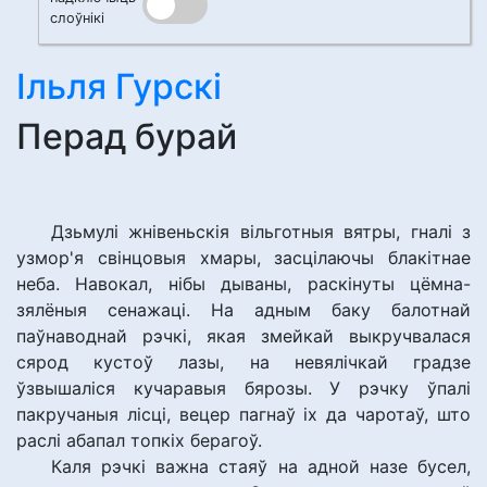
слоўнікі
Ільля Гурскі
Перад бурай
Дзьмулі жнівеньскія вільготныя вятры, гналі з
узмор'я свінцовыя хмары, засцілаючы блакітнае
неба. Навокал, нібы дываны, раскінуты цёмна-
зялёныя сенажаці. На адным баку балотнай
паўнаводнай рэчкі, якая змейкай выкручвалася
сярод кустоў лазы, на невялічкай градзе
ўзвышаліся кучаравыя бярозы. У рэчку ўпалі
пакручаныя лісці, вецер пагнаў іх да чаротаў, што
раслі абапал топкіх берагоў.
Каля рэчкі важна стаяў на адной назе бусел,