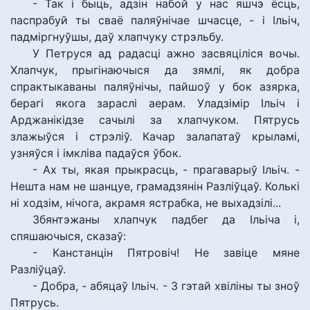
- Так і быць, адзін набой у нас яшчэ ёсць,
паспрабуй ты сваё паляўнічае шчасце, - і Ільіч,
падміргнуўшы, даў хлапчуку стрэльбу.
У Петруся ад радасці ажно засвяціліся вочы.
Хлапчук, прыгінаючыся да зямлі, як добра
спрактыкаваны паляўнічы, пайшоў у бок азярка,
берагі якога зараслі аерам. Уладзімір Ільіч і
Арджанікідзе сачылі за хлапчуком. Пятрусь
злажыўся і стрэліў. Качар залапатаў крыламі,
узняўся і імкліва падаўся ўбок.
- Ах ты, якая прыкрасць, - прагаварыў Ільіч. -
Нешта нам не шанцуе, грамадзянін Разліўцаў. Колькі
ні ходзім, нічога, акрамя ястрабка, не выхадзілі...
Збянтэжаны хлапчук падбег да Ільіча і,
спяшаючыся, сказаў:
- Канстанцін Пятровіч! Не завіце мяне
Разліўцаў.
- Добра, - абяцаў Ільіч. - З гэтай хвіліны ты зноў
Пятрусь.