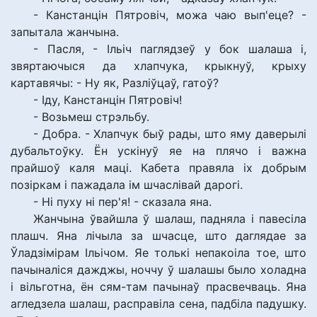
- Канстанцін Пятровіч, можа чаю вып'еце? -
запытала жанчына.
- Пасля, - Ільіч паглядзеў у бок шалаша і,
звяртаючыся да хлапчука, крыкнуў, крыху
картавячы: - Ну як, Разліўцаў, гатоў?
- Іду, Канстанцін Пятровіч!
- Возьмеш стрэльбу.
- Добра. - Хлапчук быў рады, што яму даверылі
дубальтоўку. Ён ускінуў яе на плячо і важна
прайшоў каля маці. Кабета правяла іх добрым
позіркам і пажадала ім шчаслівай дарогі.
- Ні пуху ні пер'я! - сказала яна.
Жанчына ўвайшла ў шалаш, падняла і павесіла
плашч. Яна лічыла за шчасце, што даглядае за
Ўладзімірам Ільічом. Яе толькі непакоіла тое, што
пачыналіся дажджы, ноччу ў шалашы было холадна
і вільготна, ён сям-там пачынаў прасвечваць. Яна
агледзела шалаш, расправіла сена, падбіла падушку.