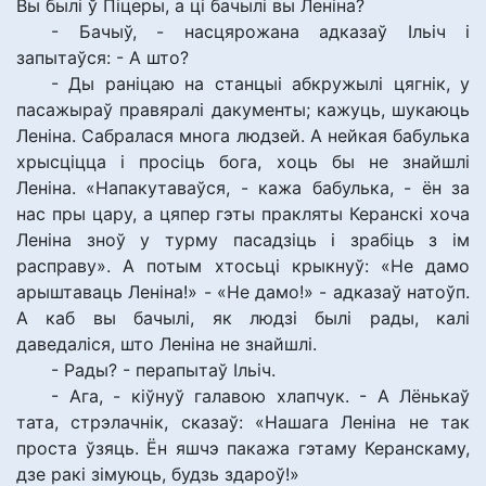
Вы былі ў Піцеры, а ці бачылі вы Леніна?
- Бачыў, - насцярожана адказаў Ільіч і
запытаўся: - А што?
- Ды раніцаю на станцыі абкружылі цягнік, у
пасажыраў правяралі дакументы; кажуць, шукаюць
Леніна. Сабралася многа людзей. А нейкая бабулька
хрысціцца і просіць бога, хоць бы не знайшлі
Леніна. «Напакутаваўся, - кажа бабулька, - ён за
нас пры цару, а цяпер гэты пракляты Керанскі хоча
Леніна зноў у турму пасадзіць і зрабіць з ім
расправу». А потым хтосьці крыкнуў: «Не дамо
арыштаваць Леніна!» - «Не дамо!» - адказаў натоўп.
А каб вы бачылі, як людзі былі рады, калі
даведаліся, што Леніна не знайшлі.
- Рады? - перапытаў Ільіч.
- Ага, - кіўнуў галавою хлапчук. - А Лёнькаў
тата, стрэлачнік, сказаў: «Нашага Леніна не так
проста ўзяць. Ён яшчэ пакажа гэтаму Керанскаму,
дзе ракі зімуюць, будзь здароў!»