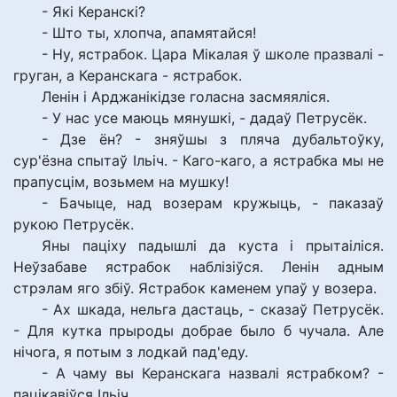
- Які Керанскі?
- Што ты, хлопча, апамятайся!
- Ну, ястрабок. Цара Мікалая ў школе празвалі -
груган, а Керанскага - ястрабок.
Ленін і Арджанікідзе голасна засмяяліся.
- У нас усе маюць мянушкі, - дадаў Петрусёк.
- Дзе ён? - зняўшы з пляча дубальтоўку,
сур'ёзна спытаў Ільіч. - Каго-каго, а ястрабка мы не
прапусцім, возьмем на мушку!
- Бачыце, над возерам кружыць, - паказаў
рукою Петрусёк.
Яны паціху падышлі да куста і прытаіліся.
Неўзабаве ястрабок наблізіўся. Ленін адным
стрэлам яго збіў. Ястрабок каменем упаў у возера.
- Ах шкада, нельга дастаць, - сказаў Петрусёк.
- Для кутка прыроды добрае было б чучала. Але
нічога, я потым з лодкай пад'еду.
- А чаму вы Керанскага назвалі ястрабком? -
пацікавіўся Ільіч.