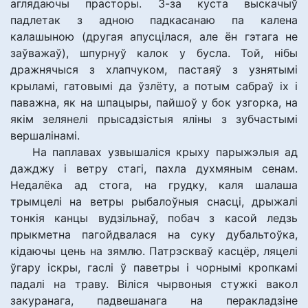
аглядаючы прасторы. З-за куста выскачыў
падлетак з адною падкасанаю па калена
калашыною (другая апусцілася, але ён гэтага не
заўважаў), шпурнуў калок у бусла. Той, нібы
дражнячыся з хлапчуком, пастаяў з узнятымі
крыламі, гатовымі да ўзлёту, а потым сабраў іх і
паважна, як на шпацыры, пайшоў у бок узгорка, на
якім зелянелі прысадзістыя яліны з зубчастымі
вершалінамі.
На паплавах узвышаліся крыху парыжэлыя ад
дажджу і ветру стагі, пахла духмяным сенам.
Недалёка ад стога, на грудку, каля шалаша
трымцелі на ветры рыбалоўныя снасці, дрыжалі
тонкія канцы вудзільнаў, побач з касой ледзь
прыкметна пагойдвалася на суку дубальтоўка,
кідаючы цень на зямлю. Патрэскваў касцёр, ляцелі
ўгару іскры, гаслі ў паветры і чорнымі кропкамі
падалі на траву. Віліся чырвоныя стужкі вакол
закуранага, падвешанага на перакладзіне