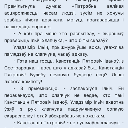
Прамільгнула думка: «Патрэбна вялікая
асцярожнасць: часам людзі, зусім не хочучы
зрабіць нічога дрэннага, могуць прагаварыцца і
нашкодзіць справе».
- А каб пра мяне хто распытваў, - вырашыў
праверыць Ільіч хлапчука, - што б ты сказаў?
Уладзімір Ільіч, прыжмурыўшы вока, уважліва
паглядзеў на хлапчука, чакаў адказу.
- Гэта наш госць, Канстанцін Пятровіч Іваноў, з
Сестрарэцка, - вось што я адказаў бы... Канстанцін
Пятровіч! Бульбу печаную будзеце есці? Лепш
любога кампоту!
- З прыемнасцю, - заспакоіўся Ільіч. Ён
пераканаўся, што хлапчук не ведае, хто такі
Канстанцін Пятровіч Іваноў. Уладзімір Ільіч ахвотна
ўзяў з рук хлапчука падрумяненую сопкую
скараспелку і стаў абскрабаць яе ножыкам.
- Канстанцін Пятровіч! - не сунімаўся хлапчук. -