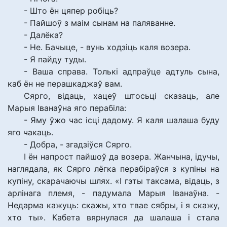
- Што ён цяпер робіць?
- Пайшоў з маім сынам на паляванне.
- Далёка?
- Не. Бачыце, - вунь ходзіць каля возера.
- Я пайду туды.
- Ваша справа. Толькі адпраўце адтуль сына,
каб ён не перашкаджаў вам.
Сярго, відаць, хацеў штосьці сказаць, але
Марыя Іванаўна яго перабіла:
- Яму ўжо час ісці дадому. Я каля шалаша буду
яго чакаць.
- Добра, - згадзіўся Сярго.
І ён напрост пайшоў да возера. Жанчына, ідучы,
наглядала, як Сярго лёгка перабіраўся з купіны на
купіну, скарачаючы шлях. «І гэты таксама, відаць, з
арлінага племя, - падумала Марыя Іванаўна. -
Недарма кажуць: скажы, хто твае сябры, і я скажу,
хто ты». Кабета вярнулася да шалаша і стала