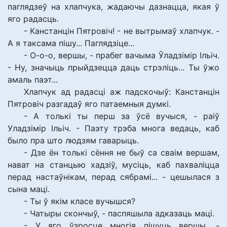
паглядзеў на хлапчука, жадаючы дазнацца, якая ў
яго радасць.
- Канстанцін Пятровіч! - не вытрымаў хлапчук. -
А я таксама пішу... Паглядзіце...
- О-о-о, вершы, - прабег вачыма Ўладзімір Ільіч.
- Ну, значыць прыйдзецца даць стрэліць... Ты ўжо
амаль паэт...
Хлапчук ад радасці аж падскочыў: Канстанцін
Пятровіч разгадаў яго патаемныя думкі.
- А толькі ты перш за ўсё вучыся, - раіў
Уладзімір Ільіч. - Паэту трэба многа ведаць, каб
было пра што людзям гаварыць.
- Дзе ён толькі сёння не быў са сваім вершам,
нават на станцыю хадзіў, мусіць, каб пахваліцца
перад настаўнікам, перад сябрамі... - цешылася з
сына маці.
- Ты ў якім класе вучышся?
- Чатыры скончыў, - паспяшыла адказаць маці.
- У яго ўзросце многія пішуць вершы, -