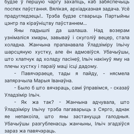
будзе ў першую чаргу захапіць, каб забяспечыць
поспех паўстання. Вялікая, архіадказная задача. Усё
прадугледзець!.. Трэба будзе стварыць Партыйны
цэнтр па кіраўніцтву паўстаннем...
Яны падышлі да шалаша. Над возерам
узнімаліся хмары, завываў і скуголіў вецер, стала
холадна. Жанчына прапанавала Ўладзіміру Ільічу
шарсцяную хустку, але ён адмовіўся. Убачыўшы,
што хлапчук ад холаду пасінеў, Ільіч накінуў яму на
плечы хустку і параіў маці ісці дадому.
- Павячэраеце, тады я пайду, - нясмела
запярэчыла Марыя Іванаўна.
- Было б што вячэраць, самі ўправімся, - сказаў
Уладзімір Ільіч.
- Як жа так? - Жанчына адчувала, што
Ўладзіміру Ільічу трэба пагаварыць з Сярго, аднак
яе непакоіла, што яны застануцца галодныя.
Убачыўшы разгубленасць жанчыны, Ільіч згадзіўся
зараз жа павячэраць.