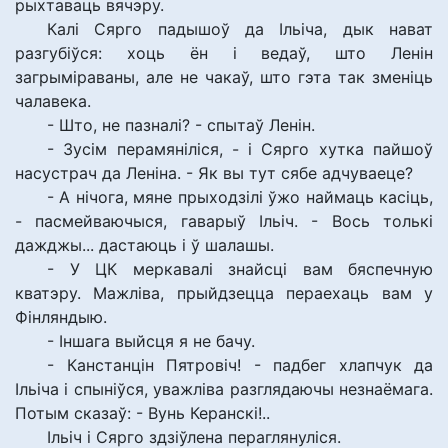
рыхтаваць вячэру.
Калі Сярго падышоў да Ільіча, дык нават
разгубіўся: хоць ён і ведаў, што Ленін
загрыміраваны, але не чакаў, што гэта так зменіць
чалавека.
- Што, не пазналі? - спытаў Ленін.
- Зусім перамяніліся, - і Сярго хутка пайшоў
насустрач да Леніна. - Як вы тут сябе адчуваеце?
- А нічога, мяне прыходзілі ўжо наймаць касіць,
- пасмейваючыся, гаварыў Ільіч. - Вось толькі
дажджы... дастаюць і ў шалашы.
- У ЦК меркавалі знайсці вам бяспечную
кватэру. Мажліва, прыйдзецца пераехаць вам у
Фінляндыю.
- Іншага выйсця я не бачу.
- Канстанцін Пятровіч! - падбег хлапчук да
Ільіча і спыніўся, уважліва разглядаючы незнаёмага.
Потым сказаў: - Вунь Керанскі!..
Ільіч і Сярго здзіўлена пераглянуліся.