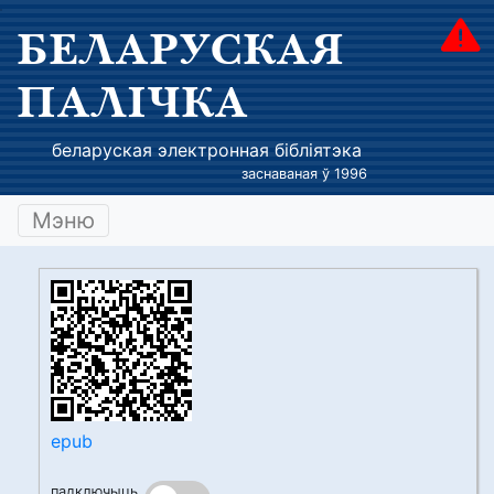
БЕЛАРУСКАЯ
ПАЛІЧКА
беларуская электронная бібліятэка
заснаваная ў 1996
Мэню
epub
падключыць