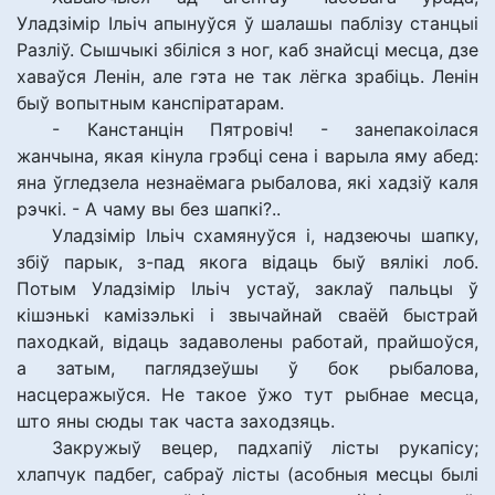
Уладзімір Ільіч апынуўся ў шалашы паблізу станцыі
Разліў. Сышчыкі збіліся з ног, каб знайсці месца, дзе
хаваўся Ленін, але гэта не так лёгка зрабіць. Ленін
быў вопытным канспіратарам.
- Канстанцін Пятровіч! - занепакоілася
жанчына, якая кінула грэбці сена і варыла яму абед:
яна ўгледзела незнаёмага рыбалова, які хадзіў каля
рэчкі. - А чаму вы без шапкі?..
Уладзімір Ільіч схамянуўся і, надзеючы шапку,
збіў парык, з-пад якога відаць быў вялікі лоб.
Потым Уладзімір Ільіч устаў, заклаў пальцы ў
кішэнькі камізэлькі і звычайнай сваёй быстрай
паходкай, відаць задаволены работай, прайшоўся,
а затым, паглядзеўшы ў бок рыбалова,
насцеражыўся. Не такое ўжо тут рыбнае месца,
што яны сюды так часта заходзяць.
Закружыў вецер, падхапіў лісты рукапісу;
хлапчук падбег, сабраў лісты (асобныя месцы былі