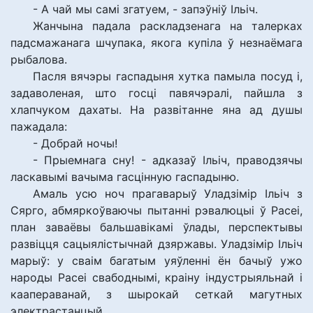
- А чай мы самі згатуем, - запэўніў Ільіч.
Жанчына падала раскладзенага на талерках
падсмажанага шчупака, якога купіла ў незнаёмага
рыбалова.
Пасля вячэры гаспадыня хутка памыла посуд і,
задаволеная, што госці павячэралі, пайшла з
хлапчуком дахаты. На развітанне яна ад душы
пажадала:
- Добрай ночы!
- Прыемнага сну! - адказаў Ільіч, праводзячы
ласкавымі вачыма гасцінную гаспадыню.
Амаль усю ноч прагаварыў Уладзімір Ільіч з
Сярго, абмяркоўваючы пытанні рэвалюцыі ў Расеі,
план заваёвы бальшавікамі ўлады, перспектывы
развіцця сацыялістычнай дзяржавы. Уладзімір Ільіч
марыў: у сваім багатым уяўленні ён бачыў ужо
народы Расеі свабоднымі, краіну індустрыяльнай і
каапераванай, з шырокай сеткай магутных
электрастанцый.