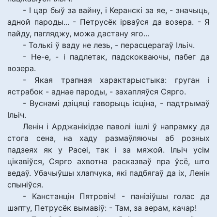
- І цар быў за вайну, і Керанскі за яе, - значыць,
адной пароды... - Петрусёк ірваўся да возера. - Я
пайду, пагляджу, можа дастану яго...
- Толькі ў ваду не лезь, - перасцерагаў Ільіч.
- Не-е, - і падлетак, падскокваючы, пабег да
возера.
- Якая трапная характарыстыка: груган і
ястрабок - аднае пароды, - захапляўся Сярго.
- Вуснамі дзіцяці гаворыць ісціна, - падтрымаў
Ільіч.
Ленін і Арджанікідзе паволі ішлі ў напрамку да
стога сена, на хаду размаўляючы аб розных
падзеях як у Расеі, так і за мяжой. Ільіч усім
цікавіўся, Сярго ахвотна расказваў пра ўсё, што
ведаў. Убачыўшы хлапчука, які падбягаў да іх, Ленін
спыніўся.
- Канстанцін Пятровіч! - панізіўшы голас да
шэпту, Петрусёк вымавіў: - Там, за аерам, качар!