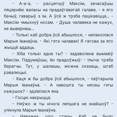
- А-а-а, - расцягнуў Максім, зачасаўшы
пяцярнёю валасы на прадаўгаватай галаве, - я яго
бачыў, гаварыў з ім. А ўсё ж трэба пацікавіцца... -
Максім чмыхнуў носам. - Душа чалавека не кажух,
не вывернеш...
- Толькі каб добра ўсё абышлося, - непакоілася
Марыя Іванаўна. - Які гэта чалавек! Я гатова за яго
жыццё аддаць.
- Хіба толькі адна ты? - задаволена вымавіў
Максім. Падумаўшы, ён прадоўжыў: - Ільіча трэба
берагчы. Тут, у шалашы, можна сказаць, штаб
рэвалюцыі.
- Хаця ж бы добра ўсё абышлося, - паўтарыла
Марыя Іванаўна. - А навошта ты нясеш гэты
кажушок? - здзівілася яна.
- Госцю накрыцца.
- Няўжо ж ты нічога лепшага не знайшоў? -
упікнула Марыя Іванаўна.
- Няважна, што стары. Каб не было