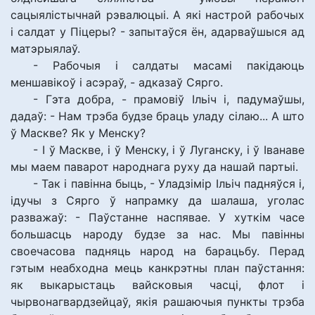
сацыялістычнай рэвалюцыі. А які настрой рабочых
і салдат у Піцеры? - запытаўся ён, адарваўшыся ад
матэрыялаў.
- Рабочыя і салдаты масамі пакідаюць
меншавікоў і асэраў, - адказаў Сярго.
- Гэта добра, - прамовіў Ільіч і, падумаўшы,
дадаў: - Нам трэба будзе браць уладу сілаю... А што
ў Маскве? Як у Менску?
- І ў Маскве, і ў Менску, і ў Луганску, і ў Іванаве
мы маем паварот народнага руху да нашай партыі.
- Так і павінна быць, - Уладзімір Ільіч падняўся і,
ідучы з Сярго ў напрамку да шалаша, уголас
разважаў: - Паўстанне наспявае. У хуткім часе
большасць народу будзе за нас. Мы павінны
своечасова падняць народ на барацьбу. Перад
гэтым неабходна мець канкрэтны план паўстання:
як выкарыстаць вайсковыя часці, флот і
чырвонагвардзейцаў, якія рашаючыя пункты трэба