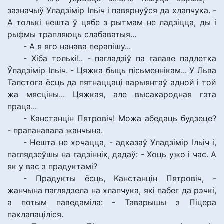
зазначыў Уладзімір Ільіч і павярнуўся да хлапчука. -
А толькі нешта ў цябе з рытмам не ладзіцца, ды і
рыфмы трапляюць слабаватыя...
- А я яго нанава перапішу...
- Хіба толькі!.. - пагладзіў па галаве падлетка
Ўладзімір Ільіч. - Цяжка быць пісьменнікам... У Льва
Талстога ёсць да пятнаццаці варыянтаў адной і той
жа мясціны... Цяжкая, але высакародная гэта
праца...
- Канстанцін Пятровіч! Можа абедаць будзеце?
- прапанавала жанчына.
- Нешта не хочацца, - адказаў Уладзімір Ільіч і,
паглядзеўшы на гадзіннік, дадаў: - Хоць ужо і час. А
як у вас з прадуктамі?
- Прадукты ёсць, Канстанцін Пятровіч, -
жанчына паглядзела на хлапчука, які пабег да рэчкі,
а потым паведаміла: - Таварышы з Піцера
паклапаціліся.