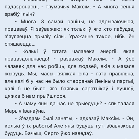
падазронасці, - тлумачыў Максім. - А многа сёння
зрабіў Ільіч?
- Многа. З самай раніцы, не адрываючыся,
працаваў. Я заўважаю: як толькі ў яго хто пабудзе,
з'яўляецца прыліў сілы. Уражанне такое, нібы ён
спяшаецца...
- Колькі ў гэтага чалавека энергіі, якая
працаздольнасць! - разважаў Максім. - А ўсё
чалавек для нас робіць, для людзей, якія з мазаля
жывуць. Мы, масы, вялікая сіла - гэта правільна,
але калі б у нас не было створанай Леніным партыі,
калі б не было яго баявых саратнікаў і вучняў,
цяжка б нам прыйшлося.
- А чаму яны да нас не прыедуць? - спыталася
Марыя Іванаўна.
- З'ездазм былі заняты, - адказаў Максім. - Ой,
колькі ў іх работы! Але яны будуць тут, абавязкова
будуць. Бачыш, Сярго ўжо наведаў.