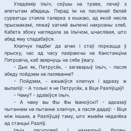
Уладзімір Ільіч, сеўшы на траве, пачаў з
апетытам абедаць. Перад ім на пасланай белай
сурвэтцы стаяла талерка з юшкаю, ад якой несла
прысмакамі, ляжаў хатняй выпечкі накроены хлеб.
Кабета збоку наглядала за Ільічом, шчаслівая, што
абед яму спадабаўся.
Хлапчук падбег да агню і стаў поркацца ў
прыску, час ад часу пазіраючы на Канстанціна
Пятровіча, каб звярнуць на сябе ўвагу.
- Дык як, Петрусёк, - загаварыў Ільіч, - пасля
абеду пойдзем на паляванне?
- Пойдзем, - ажывіўся хлапчук і адразу ж
выпаліў: - А толькі я не Петрусёк, а Віця Разліўцаў!
- Чаму? - здзівіўся Ільіч.
- А чаму вы Фы Фы Іваноўскі? - адказаў
пытаннем на пытанне хлапчук, а пасля дадаў: - Віця
між іншым, а Разліўцаў таму, што жывём недалёка
ад станцыі Разліў.
Ільіч пасуровеў і нахмурыў бровы.