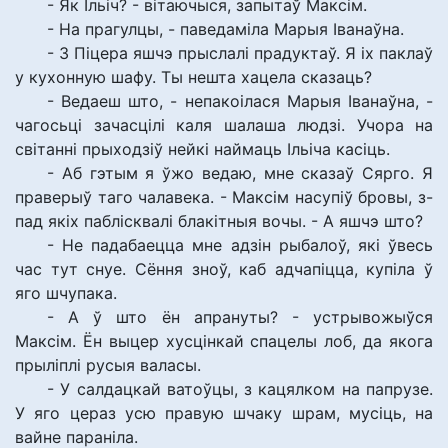
- Як Ільіч? - вітаючыся, запытаў Максім.
- На прагулцы, - паведаміла Марыя Іванаўна.
- З Піцера яшчэ прыслалі прадуктаў. Я іх паклаў
у кухонную шафу. Ты нешта хацела сказаць?
- Ведаеш што, - непакоілася Марыя Іванаўна, -
чагосьці зачасцілі каля шалаша людзі. Учора на
світанні прыходзіў нейкі наймаць Ільіча касіць.
- Аб гэтым я ўжо ведаю, мне сказаў Сярго. Я
праверыў таго чалавека. - Максім насупіў бровы, з-
пад якіх паблісквалі блакітныя вочы. - А яшчэ што?
- Не падабаецца мне адзін рыбалоў, які ўвесь
час тут снуе. Сёння зноў, каб адчапіцца, купіла ў
яго шчупака.
- А ў што ён апрануты? - устрывожыўся
Максім. Ён выцер хусцінкай спацелы лоб, да якога
прыліплі русыя валасы.
- У салдацкай ватоўцы, з кацялком на папрузе.
У яго цераз усю правую шчаку шрам, мусіць, на
вайне параніла.