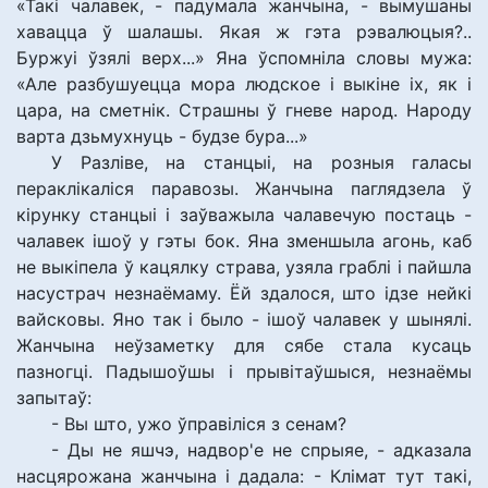
«Такі чалавек, - падумала жанчына, - вымушаны
хавацца ў шалашы. Якая ж гэта рэвалюцыя?..
Буржуі ўзялі верх...» Яна ўспомніла словы мужа:
«Але разбушуецца мора людское і выкіне іх, як і
цара, на сметнік. Страшны ў гневе народ. Народу
варта дзьмухнуць - будзе бура...»
У Разліве, на станцыі, на розныя галасы
пераклікаліся паравозы. Жанчына паглядзела ў
кірунку станцыі і заўважыла чалавечую постаць -
чалавек ішоў у гэты бок. Яна зменшыла агонь, каб
не выкіпела ў кацялку страва, узяла граблі і пайшла
насустрач незнаёмаму. Ёй здалося, што ідзе нейкі
вайсковы. Яно так і было - ішоў чалавек у шынялі.
Жанчына неўзаметку для сябе стала кусаць
пазногці. Падышоўшы і прывітаўшыся, незнаёмы
запытаў:
- Вы што, ужо ўправіліся з сенам?
- Ды не яшчэ, надвор'е не спрыяе, - адказала
насцярожана жанчына і дадала: - Клімат тут такі,