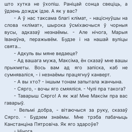
што хутка не ўхопіш. Раніцай сонца свеціць, а
ўдзень дождж ідзе. А як у вас?
- А ў нас таксама благі клімат, - націснуўшы на
слова «клімат», шырока ўсміхаючыся ў чорныя
вусы, адказаў незнаёмы. - Але нічога, Марыя
Іванаўна, перажывём. Будзе і на нашай вуліцы
свята...
- Адкуль вы мяне ведаеце?
- Ад вашага мужа, Максіма, ён сказаў мне вашы
прыкметы. Вось вам ад яго запіска, каб не
сумняваліся, - і незнаёмы працягнуў канверт.
- А вы хто? - іншым тонам запытала жанчына.
- Сярго, - вочы яго смяяліся. - Чулі пра такога?
- Таварыш Сярго! А як жа! Мне Максім пра вас
гаварыў.
- Вельмі добра, - вітаючыся за руку, сказаў
Сярго. - Будзем знаёмы. Мне трэба пабачыць
Канстанціна Пятровіча. Як яго здароўе?
- Нічога.