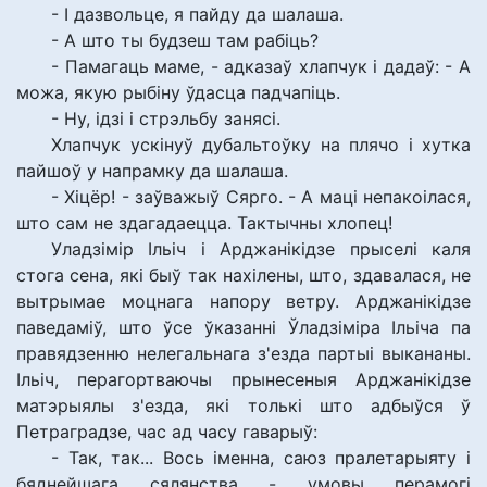
- І дазвольце, я пайду да шалаша.
- А што ты будзеш там рабіць?
- Памагаць маме, - адказаў хлапчук і дадаў: - А
можа, якую рыбіну ўдасца падчапіць.
- Ну, ідзі і стрэльбу занясі.
Хлапчук ускінуў дубальтоўку на плячо і хутка
пайшоў у напрамку да шалаша.
- Хіцёр! - заўважыў Сярго. - А маці непакоілася,
што сам не здагадаецца. Тактычны хлопец!
Уладзімір Ільіч і Арджанікідзе прыселі каля
стога сена, які быў так нахілены, што, здавалася, не
вытрымае моцнага напору ветру. Арджанікідзе
паведаміў, што ўсе ўказанні Ўладзіміра Ільіча па
правядзенню нелегальнага з'езда партыі выкананы.
Ільіч, перагортваючы прынесеныя Арджанікідзе
матэрыялы з'езда, які толькі што адбыўся ў
Петраградзе, час ад часу гаварыў:
- Так, так... Вось іменна, саюз пралетарыяту і
бяднейшага сялянства - умовы перамогі