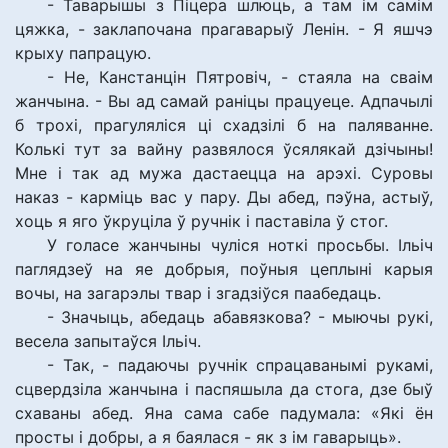
- Таварышы з Піцера шлюць, а там ім самім
цяжка, - заклапочана прагаварыў Ленін. - Я яшчэ
крыху папрацую.
- Не, Канстанцін Пятровіч, - стаяла на сваім
жанчына. - Вы ад самай раніцы працуеце. Адпачылі
б трохі, прагуляліся ці схадзілі б на паляванне.
Колькі тут за вайну развялося ўсялякай дзічыны!
Мне і так ад мужа дастаецца на арэхі. Суровы
наказ - карміць вас у пару. Ды абед, пэўна, астыў,
хоць я яго ўкруціла ў ручнік і паставіла ў стог.
У голасе жанчыны чуліся ноткі просьбы. Ільіч
паглядзеў на яе добрыя, поўныя цеплыні карыя
вочы, на загарэлы твар і згадзіўся паабедаць.
- Значыць, абедаць абавязкова? - мыючы рукі,
весела запытаўся Ільіч.
- Так, - падаючы ручнік спрацаванымі рукамі,
сцвердзіла жанчына і паспяшыла да стога, дзе быў
схаваны абед. Яна сама сабе падумала: «Які ён
просты і добры, а я баялася - як з ім гаварыць».