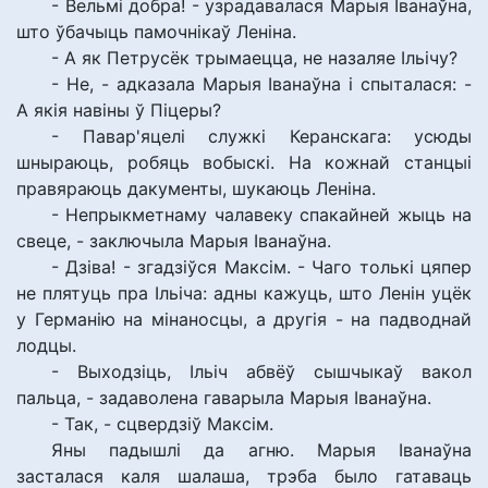
- Вельмі добра! - узрадавалася Марыя Іванаўна,
што ўбачыць памочнікаў Леніна.
- А як Петрусёк трымаецца, не назаляе Ільічу?
- Не, - адказала Марыя Іванаўна і спыталася: -
А якія навіны ў Піцеры?
- Павар'яцелі служкі Керанскага: усюды
шныраюць, робяць вобыскі. На кожнай станцыі
правяраюць дакументы, шукаюць Леніна.
- Непрыкметнаму чалавеку спакайней жыць на
свеце, - заключыла Марыя Іванаўна.
- Дзіва! - згадзіўся Максім. - Чаго толькі цяпер
не плятуць пра Ільіча: адны кажуць, што Ленін уцёк
у Германію на мінаносцы, а другія - на падводнай
лодцы.
- Выходзіць, Ільіч абвёў сышчыкаў вакол
пальца, - задаволена гаварыла Марыя Іванаўна.
- Так, - сцвердзіў Максім.
Яны падышлі да агню. Марыя Іванаўна
засталася каля шалаша, трэба было гатаваць