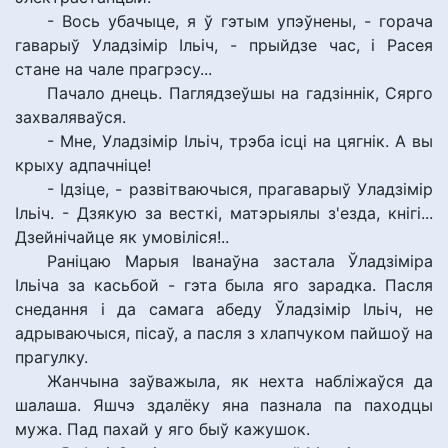
- Вось убачыце, я ў гэтым упэўнены, - горача
гаварыў Уладзімір Ільіч, - прыйдзе час, і Расея
стане на чале прагрэсу...
Пачало днець. Паглядзеўшы на гадзіннік, Сярго
захваляваўся.
- Мне, Уладзімір Ільіч, трэба ісці на цягнік. А вы
крыху адпачніце!
- Ідзіце, - развітваючыся, прагаварыў Уладзімір
Ільіч. - Дзякую за весткі, матэрыялы з'езда, кнігі...
Дзейнічайце як умовіліся!..
Раніцаю Марыя Іванаўна застала Ўладзіміра
Ільіча за касьбой - гэта была яго зарадка. Пасля
снедання і да самага абеду Ўладзімір Ільіч, не
адрываючыся, пісаў, а пасля з хлапчуком пайшоў на
прагулку.
Жанчына заўважыла, як нехта набліжаўся да
шалаша. Яшчэ здалёку яна пазнала па паходцы
мужа. Пад пахай у яго быў кажушок.