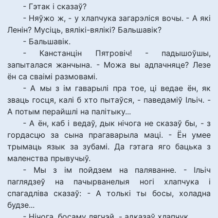
- Гэтак і сказаў?
- Няўжо ж, - у хлапчука загарэліся вочы. - А які
Ленін? Мусіць, вялікі-вялікі? Бальшавік?
- Бальшавік.
- Канстанцін Пятровіч! - падышоўшы,
запыталася жанчына. - Можа вы адпачняце? Лезе
ён са сваімі размовамі.
- А мы з ім гаварылі пра тое, ці ведае ён, як
зваць госця, калі б хто пытаўся, - паведаміў Ільіч. -
А потым перайшлі на палітыку...
- А ён, каб і ведаў, дык нічога не сказаў бы, - з
гордасцю за сына прагаварыла маці. - Ён умее
трымаць язык за зубамі. Да гэтага яго бацька з
маленства прывучыў.
- Мы з ім пойдзем на паляванне. - Ільіч
паглядзеў на пачырванелыя ногі хлапчука і
спагадліва сказаў: - А толькі ты босы, холадна
будзе...
- Нічога, босаму лягчэй, - адказаў хлапчук.