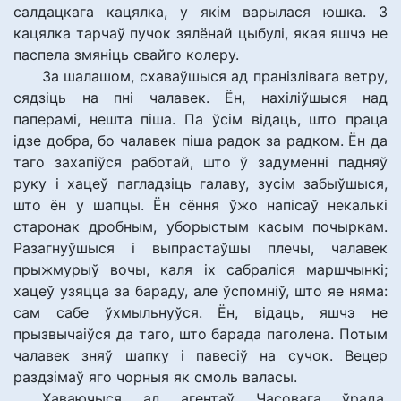
салдацкага кацялка, у якім варылася юшка. З
кацялка тарчаў пучок зялёнай цыбулі, якая яшчэ не
паспела змяніць свайго колеру.
За шалашом, схаваўшыся ад пранізлівага ветру,
сядзіць на пні чалавек. Ён, нахіліўшыся над
паперамі, нешта піша. Па ўсім відаць, што праца
ідзе добра, бо чалавек піша радок за радком. Ён да
таго захапіўся работай, што ў задуменні падняў
руку і хацеў пагладзіць галаву, зусім забыўшыся,
што ён у шапцы. Ён сёння ўжо напісаў некалькі
старонак дробным, уборыстым касым почыркам.
Разагнуўшыся і выпрастаўшы плечы, чалавек
прыжмурыў вочы, каля іх сабраліся маршчынкі;
хацеў узяцца за бараду, але ўспомніў, што яе няма:
сам сабе ўхмыльнуўся. Ён, відаць, яшчэ не
прызвычаіўся да таго, што барада паголена. Потым
чалавек зняў шапку і павесіў на сучок. Вецер
раздзімаў яго чорныя як смоль валасы.
Хаваючыся ад агентаў Часовага ўрада,