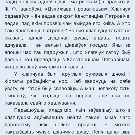
падкрэслены адной і дзвюма рыскамі) і прачытаў:
Ф. Ф. Іваноўскі. «Дзяржава і рэвалюцыя». Хлапчук
радаваўся - ён ведае сакрэт Канстанціна Пятровіча,
ведае, пад якім прозвішчам выйдзе яго кніга. А хто
такі Канстанцін Пятровіч? Бацькі хлапчуку гэтага не
сказалі, аднак дзіцячая душа, відаць, нешта
адчувала, і ён вельмі цікавіўся госцем. Яны за
апошні час так падружылі, што хлапчук гатоў быў
дзень і ноч праводзіць з Канстанцінам Пятровічам,
які расказваў яму шмат цікавага.
У хлапчука былі круглыя ружовыя шчокі і
кірпаты рабаціністы нос. Каб звярнуць на сябе
ўвагу, ён гатоў быў сваволіць. А маці непакоіў гэты
рыбалоў, які ходзіць па беразе, але яна не
паказвала свайго хвалявання.
Падышоўшы, Уладзімір Ільіч заўважыў, што з
хлапчуком адбываецца нешта такое, міма чаго
даросламу ніяк нельга прайсці, - можна
пакрыўдзіць чулую дзіцячую душу. Ленін дапытліва