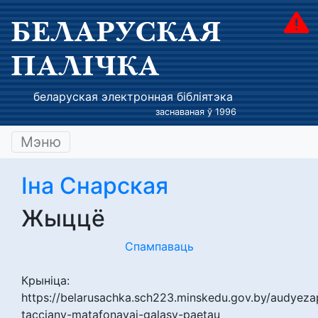
БЕЛАРУСКАЯ
ПАЛІЧКА
беларуская электронная бібліятэка
заснаваная ў 1996
Мэню
Іна Снарская
Жыццё
Спампаваць
Крыніца:
https://belarusachka.sch223.minskedu.gov.by/audyeza
tacciany-matafonavai-galasy-paetau