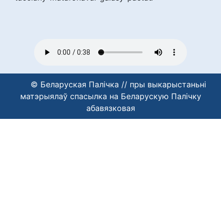
© Беларуская Палічка // пры выкарыстаньні
матэрыялаў спасылка на Беларускую Палічку
абавязковая