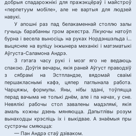
добрыя спадарожнікі для пражэкцёраў і майстроў
«перпетуум мобіле», але не вартыя для людзей
навукі.
У апошні раз пад белакаменнай столлю залы
гучыць барабанны гром аркестра. Лікуючы натоўп
бурна і весела выносіць на руках Нордэншэльда і...
выцясняе на вуліцу інжынера механікі і матэматыкі
Аўгуста-Саламона Андрэ.
З гэтага часу рукі і мозг яго не ведаюць
спакою. Доўгія вечары, якія раней Аўгуст праводзіў
з сябрамі на Эстпландзе, вядомай сваімі
першакласнымі кафэ, цяпер паглынала работа.
Чарцяжы, формулы. Яны, нібы здані, тоўпяцца
перад вачыма не толькі днём, але і па начах, у сне.
Невялікі рабочы стол завалены мадэлямі, якія
амаль кожны дзень мяняюцца. Дапытлівы розум
вынаходцы крэсліць іх і выкідвае. А знаёмыя пры
сустрэчы смяюцца:
— Пан Андрэ стаў дзіваком.