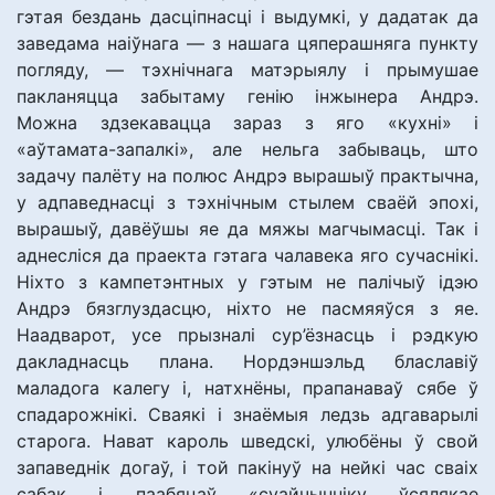
гэтая бездань дасціпнасці і выдумкі, у дадатак да
заведама наіўнага — з нашага цяперашняга пункту
погляду, — тэхнічнага матэрыялу і прымушае
пакланяцца забытаму генію інжынера Андрэ.
Можна здзекавацца зараз з яго «кухні» і
«аўтамата-запалкі», але нельга забываць, што
задачу палёту на полюс Андрэ вырашыў практычна,
у адпаведнасці з тэхнічным стылем сваёй эпохі,
вырашыў, давёўшы яе да мяжы магчымасці. Так і
аднесліся да праекта гэтага чалавека яго сучаснікі.
Ніхто з кампетэнтных у гэтым не палічыў ідэю
Андрэ бязглуздасцю, ніхто не пасмяяўся з яе.
Наадварот, усе прызналі сур’ёзнасць і рэдкую
дакладнасць плана. Нордэншэльд блаславіў
маладога калегу і, натхнёны, прапанаваў сябе ў
спадарожнікі. Сваякі і знаёмыя ледзь адгаварылі
старога. Нават кароль шведскі, улюбёны ў свой
запаведнік догаў, і той пакінуў на нейкі час сваіх
сабак і паабяцаў «суайчынніку ўсялякае