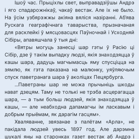
Ішоў час. Прыціхлы свет, выправадзіўшы Андрэ
і яго спадарожнікаў, чакаў вестак. Але іх не было.
На ўсім узбярэжжы акіяна вяліся назіранні. Аб’ява
Рускага геаграфічнага таварыства, прызначаная
для расклейкі ў мясцовасцях Паўночнай і Усходняй
Сібіры, апавяшчала ў тыя дні:
«Вятры могуць занесці шар гэты ў Расію ці
Сібір, дзе ў такім выпадку людзі, якія знаходзяцца ў
кашы шара, дадуць магчымасць яму спусціцца на
зямлю, як гэта паказана на малюнку, уяўляючым
спуск паветранага шара ў аколіцах Пецярбурга.
...Паветраны шар не можа прычыніць шкоды
нават дзецям. Таму не толькі не трэба асцерагацца
шара, — а тым больш людзей, якія знаходзяцца ў
кашы, — але неабходна дапамагчы ім ласкавым і
добрым прыёмам, як дарагім гасцям».
Хваляванне, звязанае з палётам «Арла», не
пакідала людзей увесь 1897 год. Але дарэмна
шукалі яны на старонках газет вестак аб Андрэ і