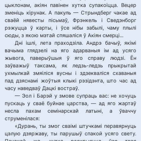
цыклонам, акіян павінен хутка супакоіцца. Вецер
зменіць кірунак. А пакуль — Стрындберг чакае ад
сваёй нявесты пісьмаў, Фрэнкель і Сведэнборг
рэжуцца ў карты, і ўсе нібы забылі, чаму плылі
сюды, з якою мэтай спяшаліся ў Акіян смерці...
Дні ішлі, лета праходзіла. Андрэ бачыў, якімі
вачыма глядзелі на яго адарваныя ім ад усяго
жывога, паверыўшыя ў яго справу людзі. Ён
заўважыў таксама, як ледзь-ледзь прыкрытай
ухмылкай змяіліся вусны і здзекваліся схаваныя
пад дзяснамі жоўтыя клыкі рэзідэнта, што час ад
часу наведваў Дацкі востраў.
— Эол і Барэй у змове супраць вас: не хочуць
пускаць у сваё буйнае царства, — ад яго жартаў
несла пахам семінарскай латыні, а ўваччу
струменілася:
«Дурань, ты змог сваімі штучкамі перавярнуць
цэлую дзяржаву, ты парушыў спакой усяго свету.