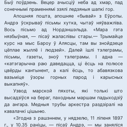
Быў поўдзень. Вецер ачысціў неба ад хмар, пад
сонечнымі праменнямі ззялі ледзяныя шапкі гор.
Апошняя пошта, апошняе «бывай» з Еўропы.
Андрэ ўскрываў пісьмы хутка, чытаў няўважліва.
Вось пісьмо ад Нордэншэльда. «Мара гэта
нязбыўная, — пісаў жаласлівы стары.— Трымайце
курс на мыс Бароу ў Алясцы, там вы знойдзеце
цёплае жыллё і людзей». Далей ішлі тэлеграмы,
пісьмы, газеты, зноў тэлеграмы. І адна —
«катэгарычна раю даведацца, ці ёсць на полюсе
цвёрды кантынент, а калі ёсць, то абавязкова
вазьміце ўзоры горных парод і карысных
выкапняў».
Узвод марской пяхоты, які толькі што
высадзіўся на бераг, паходным маршам падыходзіў
да ангара. Медныя трубы аркестра раздзіралі на
кавалачкі цішыню.
«Згодна з рашэннем, у нядзелю, 11 ліпеня 1897
г., у 10.35 раніцы, — пісаў Андрэ, — мы заняліся