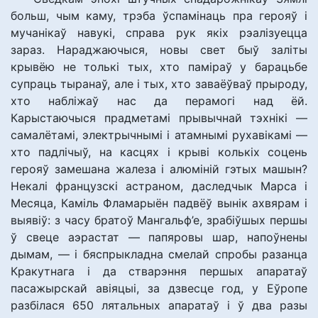
больш, чым каму, трэба ўспамінаць пра герояў і
мучанікаў навукі, справа рук якіх рэалізуецца
зараз. Нараджаючыся, новы свет быў заліты
крывёю не толькі тых, хто паміраў у барацьбе
супраць тыранаў, але і тых, хто заваёўваў прыроду,
хто набліжаў нас да перамогі над ёй.
Карыстаючыся прадметамі прывычнай тэхнікі —
самалётамі, электрычнымі і атамнымі рухавікамі —
хто падлічыў, на касцях і крыві колькіх соцень
герояў замешана жалеза і алюміній гэтых машын?
Некалі французскі астраном, даследчык Марса і
Месяца, Каміль Фламарыён падвёў вынік ахвярам і
выявіў: з часу братоў Мангальф’е, зрабіўшых першы
ў свеце аэрастат — папяровы шар, напоўнены
дымам, — і бяспрыкладна смелай спробы разанца
Кракутнага і да стварэння першых апаратаў
пасажырскай авіяцыі, за дзвесце год, у Еўропе
разбілася 650 лятальных апаратаў і ў два разы