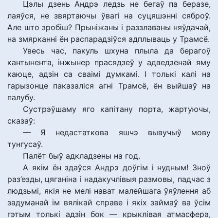
Цэлы дзень Андрэ ледзь не бегаў па беразе,
лаяўся, не звяртаючы ўвагі на суцяшэнні сяброў.
Але што зробіш? Прыніжаны і раззлаваны няўдачай,
на змярканні ён распарадзіўся адплываць у Трамсё.
Увесь час, пакуль шхуна плыла да берагоў
кантынента, інжынер прасядзеў у адведзенай яму
каюце, адзін са сваімі думкамі. І толькі калі на
гарызонце паказаліся агні Трамсё, ён выйшаў на
палубу.
Сустрэўшаму яго капітану порта, жартуючы,
сказаў:
— Я недастаткова яшчэ вывучыў мову
тунгусаў.
Палёт быў адкладзены на год.
А якім ён здаўся Андрэ доўгім і нудным! Зноў
раз’езды, цяганіна і надакучлівыя размовы, падчас з
людзьмі, якія не мелі нават малейшага ўяўлення аб
задуманай ім вялікай справе і якіх займаў ва ўсім
гэтым толькі адзін бок — крыклівая атмасфера,