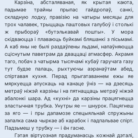
Карзіна, абсталяваная, як крытая каюта,
падымае трайны прыпас гайдропаў, санкі,
складную лодку, правізію на чатыры месяцы для
трох чалавек, трыццаць паштовых галубоў і столькі
ж прыбораў «бутэлькавай пошты». У мора
скідваюцца і плаваюць буйкамі бляшанкі з пісьмамі.
А каб яны не былі раздаўлены льдамі, напаўняюцца
сціснутым паветрам да дваццаці атмасфер. Акрамя
таго, побач з чатырма тысячамі кубаў гаручага газу
тут будзе палаць, рыхтуючы аэранаўтам абед,
спіртавая кухня. Перад прыгатаваннем ежы яе
мяркуецца апускаць на канаце ўніз — на дзесяць
метраў ніжэй карзіны і на пятнаццаць метраў ніжэй
абалонкі шара. Ад «кухні» да карзіны працягнецца
эластычная трубка. Унутры яе — шнурок. Пацягнеш
за яго — і пры дапамозе спецыяльнай спружыны
запалка сама чыркае аб карабок і падпальвае спірт.
Падзьмеш у трубку — і ён гасне.
Гэтая віртуозная прадуманасць кожнай дэталі,