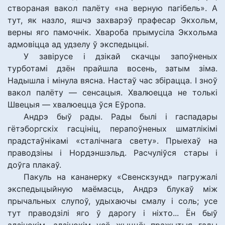
створаная вакол палёту «на верную пагібель». А
тут, як назло, яшчэ захварэў прафесар Экхольм,
верны яго памочнік. Хвароба прымусіла Экхольма
адмовіцца ад удзелу ў экспедыцыі.
У завірусе і дзікай скачцы запоўненых
турботамі дзён прайшла восень, затым зіма.
Надышла і мінула вясна. Настаў час збірацца. І зноў
вакол палёту — сенсацыя. Хвалюецца не толькі
Швецыя — хвалюецца ўся Еўропа.
Андрэ быў рады. Рады былі і гаспадары
гётэборгскіх гасцініц, перапоўненых шматлікімі
прадстаўнікамі «сталічнага свету». Прыехаў на
праводзіны і Нордэншэльд. Расчуліўся стары і
доўга плакаў.
Пакуль на кананерку «Свенскзунд» пагружалі
экспедыцыйную маёмасць, Андрэ блукаў між
прычальных слупоў, удыхаючы смалу і соль; усе
тут праводзілі яго ў дарогу і ніхто... Ён быў