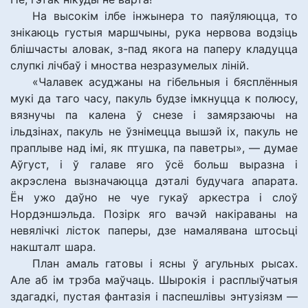
На высокім ілбе інжынера то паяўляюцца, то
знікаюць густыя маршчыны, рука нервова водзіць
блішчасты аловак, з-пад якога на паперу кладуцца
слупкі лічбаў і мноства незразумелых ліній.
«Чалавек асуджаны на гібельныя і бясплённыя
мукі да таго часу, пакуль будзе імкнуцца к полюсу,
вязнучы па калена ў снезе і замярзаючы на
ільдзінах, пакуль не ўзнімецца вышэй іх, пакуль не
праплыве над імі, як птушка, па паветры», — думае
Аўгуст, і ў галаве яго ўсё больш выразна і
акрэслена вызначаюцца дэталі будучага апарата.
Ён ужо даўно не чуе гукаў аркестра і слоў
Нордэншэльда. Позірк яго вачэй накіраваны на
невялічкі лісток паперы, дзе намалявана штосьці
накшталт шара.
План амаль гатовы і ясны ў агульных рысах.
Але аб ім трэба маўчаць. Шырокія і расплыўчатыя
здагадкі, пустая фантазія і паспешлівы энтузіязм —