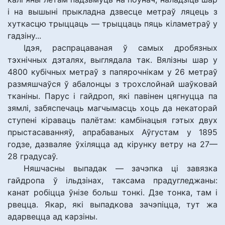
і на вышыні прыкладна дзвесце метраў ляцець з
хуткасцю трыццаць — трыццаць пяць кіламетраў у
гадзіну...
Ідэя, распрацаваная ў самых дробязных
тэхнічных дэталях, выглядала так. Вялізны шар у
4800 кубічных метраў з папярочнікам у 26 метраў
размяшчаўся ў абалонцы з трохслойнай шаўковай
тканіны. Парус і гайдроп, які павінен цягнуцца па
зямлі, забяспечаць магчымасць хоць да некаторай
ступені кіраваць палётам: камбінацыя гэтых двух
прыстасаванняў, апрабаваных Аўгустам у 1895
годзе, дазваляе ўхіляцца ад кірунку ветру на 27—
28 градусаў.
Няшчасны выпадак — зачэпка ці завязка
гайдропа ў ільдзінах, таксама прадугледжаны:
канат робіцца ўнізе больш тонкі. Дзе тонка, там і
рвецца. Якар, які выпадкова зачэпіцца, тут жа
адарвецца ад карзіны.