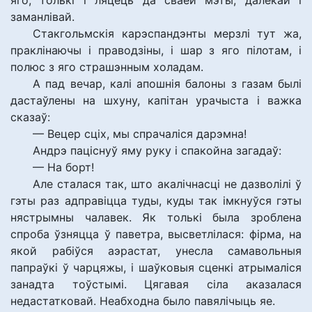
яго, толькі і ляцець да сваёй мэты, далёкай і
заманлівай.
Стакгольмскія карэспандэнты мерзлі тут жа,
праклінаючы і праводзіны, і шар з яго пілотам, і
полюс з яго страшэнным холадам.
А пад вечар, калі апошнія балоны з газам былі
дастаўлены на шхуну, капітан урачыста і важка
сказаў:
— Вецер сціх, мы спрачаліся дарэмна!
Андрэ паціснуў яму руку і спакойна загадаў:
— На борт!
Але сталася так, што акалічнасці не дазволілі ў
гэты раз адправіцца туды, куды так імкнуўся гэты
нястрымны чалавек. Як толькі была зроблена
спроба ўзняцца ў паветра, высветлілася: фірма, на
якой рабіўся аэрастат, унесла самавольныя
папраўкі ў чарцяжы, і шаўковыя сценкі атрымаліся
занадта тоўстымі. Цягавая сіла аказалася
недастатковай. Неабходна было павялічыць яе.