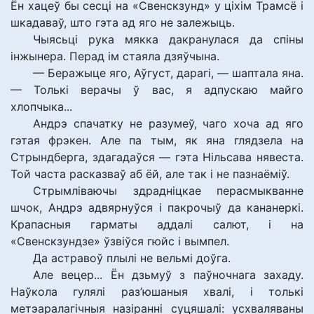
Ён хацеў бы сесці на «Свенскзунд» у ціхім Трамсё і
шкадаваў, што гэта ад яго не залежыць.
Чыясьці рука мякка дакранулася да спіны
інжынера. Перад ім стаяла дзяўчына.
— Беражыце яго, Аўгуст, дарагі, — шаптала яна.
— Толькі верачы ў вас, я адпускаю майго
хлопчыка...
Андрэ спачатку не разумеў, чаго хоча ад яго
гэтая фрэкен. Але па тым, як яна глядзела на
Стрындберга, здагадаўся — гэта Нільсава нявеста.
Той часта расказваў аб ёй, але так і не пазнаёміў.
Стрымліваючы здрадніцкае перасмыкванне
шчок, Андрэ адвярнуўся і пакрочыў да кананеркі.
Крапасныя гарматы аддалі салют, і на
«Свенскзундзе» ўзвіўся гюйс і вымпел.
Да астравоў плылі не вельмі доўга.
Але вецер... Ён дзьмуў з паўночнага захаду.
Наўкола гулялі раз’юшаныя хвалі, і толькі
метэаралагічныя назіранні суцяшалі: усхваляваны