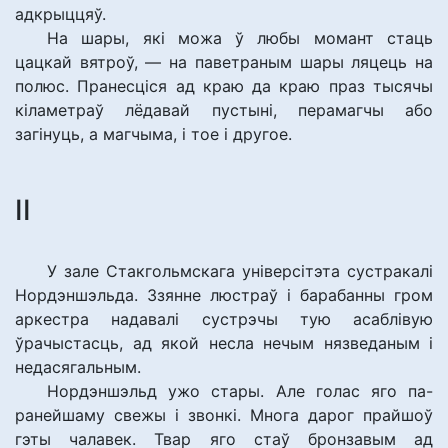
адкрыццяў.
На шары, які можа ў любы момант стаць
цацкай вятроў, — на паветраным шары ляцець на
полюс. Пранесціся ад краю да краю праз тысячы
кіламетраў лёдавай пустыні, перамагчы або
загінуць, а магчыма, і тое і другое.
ІІ
У зале Стакгольмскага універсітэта сустракалі
Нордэншэльда. Ззянне люстраў і барабанны гром
аркестра надавалі сустрэчы тую асаблівую
ўрачыстасць, ад якой несла нечым нязведаным і
недасягальным.
Нордэншэльд ужо стары. Але голас яго па-
ранейшаму свежы і звонкі. Многа дарог прайшоў
гэты чалавек. Твар яго стаў бронзавым ад