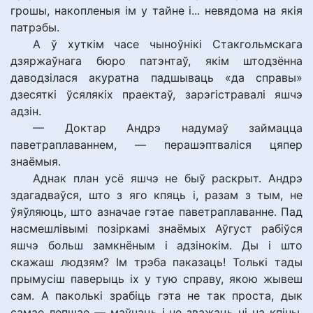
грошы, накопленыя ім у тайне і... невядома на якія
патрэбы.
А ў хуткім часе чыноўнікі Стакгольмскага
дзяржаўнага бюро патэнтаў, якім штодзённа
даводзілася акуратна падшываць «да справы»
дзесяткі ўсялякіх праектаў, зарэгістравалі яшчэ
адзін.
— Доктар Андрэ надумаў займацца
паветраплаваннем, — перашэптваліся цяпер
знаёмыя.
Аднак план усё яшчэ не быў раскрыт. Андрэ
здагадваўся, што з яго кпяць і, разам з тым, не
ўяўляюць, што азначае гэтае паветраплаванне. Пад
насмешлівымі позіркамі знаёмых Аўгуст рабіўся
яшчэ больш замкнёным і адзінокім. Ды і што
скажаш людзям? Ім трэба паказаць! Толькі тады
прымусіш паверыць іх у тую справу, якою жывеш
сам. А паколькі зрабіць гэта не так проста, дык
самае лепшае — маўчаць і не зважаць ні на кпіны,