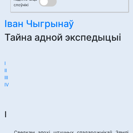
слоўнікі
Іван Чыгрынаў
Тайна адной экспедыцыі
І
ІІ
ІІІ
IV
І
Сведкам эпохі штучных спадарожнікаў Зямлі