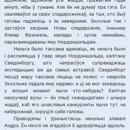
адзінокім, адзінокім усё жыццё; пражытыя гады
мінулі, нібы ў тумане. Але ён не думаў пра гэта. Ён
хваляваўся за сваіх спадарожнікаў, за тых, хто быў
гатовы падзяліць з ім невядомае. Экхольм так і
застаўся хворым. Новы спадарожнік, інжынер
Ялмар Фрэнкель, малады і зусім незнаёмы,
парэкамендаваны яму Нордэншэльдам.
Нельга было таксама адмовіць, як нельга было
і рассмяяцца ў твар зяцю Нордэншэльда, капітану
Сведэнборгу, што напрасіўся суправаджаць
экспедыцыю аж да самых астравоў. Сведэнборг
песціў мару таксама ляцець на полюс — хвароба
Экхольма падала яму надзею: а ці не мог захварэць
у апошні момант яшчэ хто-небудзь? Капітан
накручваў вусы — ён плыў «кандыдатам» і шчыра
жадаў, каб яго шчаслівыя канкурэнты яшчэ тут, на
набярэжнай, скруцілі сабе галовы.
Праводзіны і ўрачыстасць некалькі злавалі
Андрэ. Ён ніколі не згадзіўся б адпраўляцца адсюль.