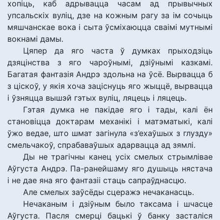
хопіць, каб адрывацца часам ад прывычных
упсальскіх вуліц, дзе на кожным рагу за ім сочыць
мяшчанскае вока і сыта ўсміхаюцца сваімі мутнымі
вокнамі дамы.
Цяпер да яго часта ў думках прыходзіць
дзяцінства з яго чароўнымі, дзіўнымі казкамі.
Багатая фантазія Андрэ здольна на ўсё. Вырвацца б
з ціскоў, у якія хоча заціснуць яго жыццё, вырвацца
і ўзняцца вышэй гэтых вуліц, ляцець і ляцець.
Гэтая думка не пакідае яго і тады, калі ён
становіцца доктарам механікі і матэматыкі, калі
ўжо ведае, што шмат загінула «з’ехаўшых з глузду»
смельчакоў, спрабаваўшых адарвацца ад зямлі.
Ды не трагічны канец усіх смелых стрымлівае
Аўгуста Андрэ. Па-ранейшаму яго душыць нястача
і не дае яна яго фантазіі стаць сапраўднасцю.
Але смелых заўсёды сцеражэ нечаканасць.
Нечаканым і дзіўным было таксама і шчасце
Аўгуста. Пасля смерці бацькі ў банку засталіся