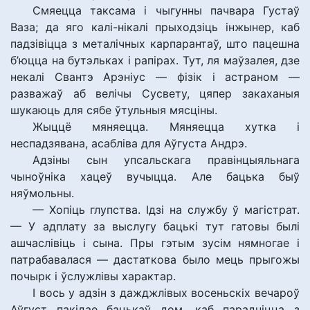
Смяецца таксама і чыгунны пачвара Густаў
Ваза; да яго калі-нікалі прыходзіць інжынер, каб
падзівіцца з металічных карпарантаў, што пацешна
б’юцца на бутэльках і рапірах. Тут, ля маўзалея, дзе
некалі Свантэ Арэніус — фізік і астраном —
разважаў аб велічы Сусвету, цяпер закаханыя
шукаюць для сябе ўтульныя мясціны.
Жыццё мяняецца. Мяняецца хутка і
неспадзявана, асабліва для Аўгуста Андрэ.
Адзіны сын упсальскага правінцыяльнага
чыноўніка хацеў вучыцца. Але бацька быў
няўмольны.
— Хопіць глупства. Ідзі на службу ў магістрат.
— У адплату за выслугу бацькі тут гатовы былі
ашчаслівіць і сына. Пры гэтым зусім нямногае і
патрабавалася — дастаткова было мець прыгожы
почырк і ўслужлівы характар.
І вось у адзін з дажджлівых восеньскіх вечароў
Аўгуст пакідае бацькаў дом, каб парадніцца з