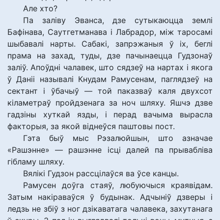
Але хто?
Па заліву Эванса, дзе сутыкаюцца землі
Бафінава, Саутгетманава і Лабрадор, між таросамі
шыбавалі нарты. Сабакі, запрэжаныя ў іх, беглі
прама на захад, туды, дзе пачынаецца Гудзонаў
заліў. Апоўдні чалавек, што сядзеў на нартах і якога
ў Даніі называлі Кнудам Рамусенам, паглядзеў на
сектант і ўбачыў — той паказваў каля двухсот
кіламетраў пройдзенага за ноч шляху. Яшчэ дзве
гадзіны хуткай язды, і перад вачыма вырасла
факторыя, за якой віднеўся паштовы пост.
Гэта быў мыс Рэзалюйшын, што азначае
«Рашэнне» — рашэнне ісці далей па прывабліва
гібламу шляху.
Вялікі Гудзон рассцілаўся ва ўсе канцы.
Рамусен доўга стаяў, любуючыся краявідам.
Затым накіраваўся ў будынак. Адчыніў дзверы і
ледзь не збіў з ног дзікаватага чалавека, захутанага