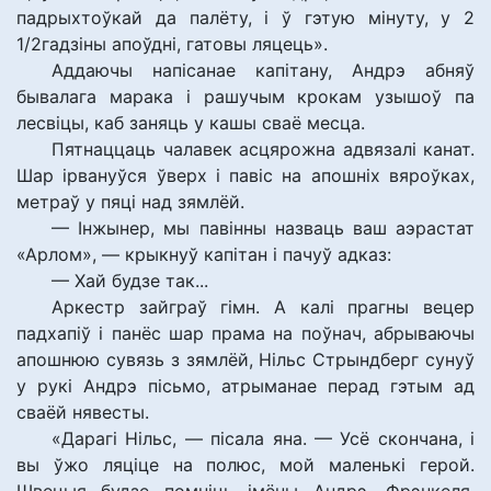
падрыхтоўкай да палёту, і ў гэтую мінуту, у 2
1/2гадзіны апоўдні, гатовы ляцець».
Аддаючы напісанае капітану, Андрэ абняў
бывалага марака і рашучым крокам узышоў па
лесвіцы, каб заняць у кашы сваё месца.
Пятнаццаць чалавек асцярожна адвязалі канат.
Шар ірвануўся ўверх і павіс на апошніх вяроўках,
метраў у пяці над зямлёй.
— Інжынер, мы павінны назваць ваш аэрастат
«Арлом», — крыкнуў капітан і пачуў адказ:
— Хай будзе так...
Аркестр зайграў гімн. А калі прагны вецер
падхапіў і панёс шар прама на поўнач, абрываючы
апошнюю сувязь з зямлёй, Нільс Стрындберг сунуў
у рукі Андрэ пісьмо, атрыманае перад гэтым ад
сваёй нявесты.
«Дарагі Нільс, — пісала яна. — Усё скончана, і
вы ўжо ляціце на полюс, мой маленькі герой.