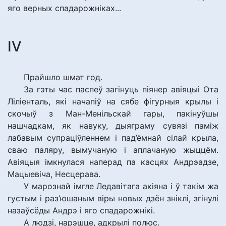
яго верных спадарожніках...
IV
Прайшло шмат год.
За гэты час паспеў загінуць піянер авіяцыі Ота
Ліліенталь, які начапіў на сябе фігурныя крылы і
скочыў з Ман-Менільскай гары, пакінуўшы
нашчадкам, як навуку, дыяграму сувязі паміж
лабавым супраціўленнем і пад’ёмнай сілай крыла,
сваю паляру, вымучаную і аплачаную жыццём.
Авіяцыя імкнулася наперад па касцях Андрэадзе,
Мацыевіча, Несцерава.
У марознай імгле Ледавітага акіяна і ў такім жа
густым і раз’юшаным віры новых дзён зніклі, згінулі
назаўсёды Андрэ і яго спадарожнікі.
А людзі, нарэшце, адкрылі полюс.