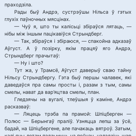
праходзіла.
Рады быў Андрэ, сустрэўшы Нільса ў гэтых
глухіх паўночных мясцінах.
— Чуў я, што ты калісьці збіраўся лятаць, —
нібы між іншым пацікавіўся Стрындберг.
— Так, збіраўся і збіраюся, — спакойна адказаў
Аўгуст. А ў позірку, якім працяў яго Андрэ,
Стрындберг прачытаў:
— Ну і што?
Тут жа, у Трамсё, Аўгуст даверыў сваю тайну
Нільсу Стрындбергу. Гэта быў першы чалавек, які
даведаўся пра самы просты і, разам з тым, самы
смелы, нават да вар’яцтва смелы, план.
Гледзячы на вугалі, тлеўшыя ў каміне, Андрэ
расказваў:
— Ляцець трэба па прамой: Шпіцберген —
Полюс — Берынгаў праліў. Узняцца лепш за ўсё,
бадай, на Шпіцбергене, але пачакаць вятроў. Затым,
калі яны летам падзьмуць на поўнач, наладзіць шар