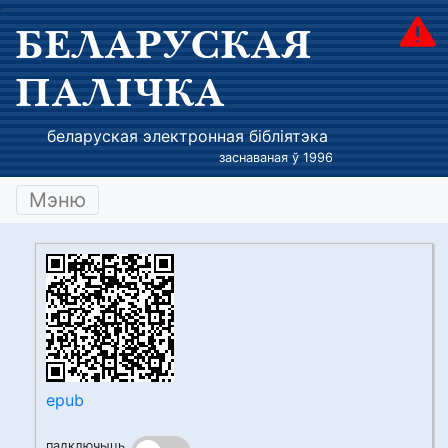
БЕЛАРУСКАЯ
ПАЛІЧКА
беларуская электронная бібліятэка
заснаваная ў 1996
Мэню
epub
падключыць