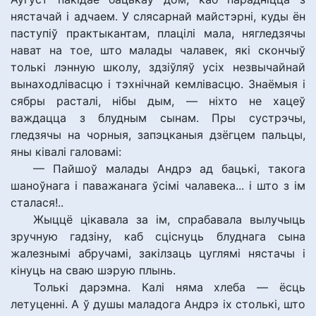
нястачай і адчаем. У слясарнай майстэрні, куды ён
паступіў практыкантам, плацілі мала, нягледзячы
нават на тое, што малады чалавек, які скончыў
толькі лэнную школу, здзіўляў усіх незвычайнай
вынаходлівасцю і тэхнічнай кемлівасцю. Знаёмыя і
сябры расталі, нібы дым, — ніхто не хацеў
важдацца з блудным сынам. Пры сустрэчы,
гледзячы на чорныя, запэцканыя дзёгцем пальцы,
яны ківалі галовамі:
— Пайшоў малады Андрэ ад бацькі, такога
шаноўнага і паважанага ўсімі чалавека... і што з ім
сталася!..
Жыццё цікавала за ім, спрабавала вылучыць
зручную гадзіну, каб сціснуць блуднага сына
жалезнымі абручамі, закілзаць цуглямі нястачы і
кінуць на сваю шэрую плынь.
Толькі дарэмна. Калі няма хлеба — ёсць
летуценні. А ў душы маладога Андрэ іх столькі, што