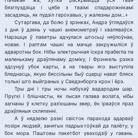
Пачакай жа, хутка раскрыецца ўся твая
бязглуздзіца і цябе з тваімі спадарожнікамі
засадзяць, як пудзіл гарохавых, у жалезны дом...»
Сутаргава, да болю ў зрэнках, Андрэ ўглядаўся
з дня ў дзень у чашкі анемометраў і хваляваўся.
Нарэшце ў паветры адчулася штосьці няўлоўнае,
новае. І раптам чашкі на мачце закружыліся ў
адваротны бок. Нібы электрычная іскра прабегла па
маленькаму драўлянаму доміку, і Фрэнкель рэзка
адсунуў убок карты, а на твары яго выступіла
бледнасць, якую бяссільны быў сцерці нават бляск
толькі што выйграных у Сведэнборга крон і ёрэ.
Тры дні і тры ночы набухаў вадародам шар.
Пругкі і блішчасты, як лысая галава волата, нібы
загнаны ў клетку раз’юшаны звер, ён ірваўся праз
драўляныя скляпенні.
А ў нядзелю рэзкі свісток парахода адарваў
позірк людзей, занятых падрыхтоўкай да палёту, у
бок мора. Паштовы пакетбот уваходзіў у гавань.