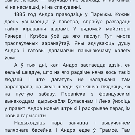
ні на насмешкі, ні на спачуванні.
1885 год Андрэ праводзіць у Парыжы. Кожны
дзень узнімаецца ў паветра, спрабуе разгадаць
тайну кіравання шарамі. У вядомай майстэрні
Рэнера і Крэбса ўсё да яго паслуг. Тут многа
праслаўленых аэранаўтаў. Яны адчуваюць душу
Андрэ і гатовы дапамагчы пачынаючаму калегу
ўсім.
А ў тыя дні, калі Андрэ застаецца адзін, ён
вельмі шкадуе, што на яго радзіме няма вось такіх
людзей і што дагэтуль не наладжана там
аэрасправа, на якую шведы ўсё яшчэ глядзяць, як
на пустую забаву. Перапіска з французскімі
вынаходцамі дырыжабля Буласенам і Ленэ ўносіць
у праект Андрэ новыя штрыхі і раскрывае перад ім
новыя гарызонты.
Надыходзіць пара заняцца і вывучэннем
палярнага басейна. І Андрэ едзе ў Трамсё. Там