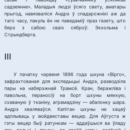
садзеянне». Маладыя людзі ўсяго свету, аматары
прыгод, навязваліся Андрэ ў спадарожнікі аж да
таго часу, пакуль ён не паведаміў праз газету, што
бярэ з сабою сваіх сяброў: Экхольма і
Стрындберга.
ІІІ
У пачатку чэрвеня 1896 года шхуна «Вірго»,
зафрахтованая для экспедыцыі Андрэ, разводзіла
пары на набярэжнай Трамсё. Кран, беражліва і
павольна, пераносіў на борт шхуны мяккую,
схаваную ў тканіну, аграмадзіну — абалонку шара.
Андрэ хваляваўся. Капітан шхуны не хацеў
адплываць у зюйдвеставы вецер. Для Аўгуста ж
гэты вецер быў ратункам — аддаўшыся ва ўладу