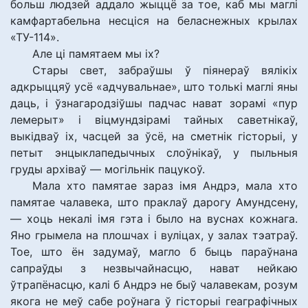
больш людзей аддало жыццё за тое, каб мы маглі
камфартабельна несціся на беласнежных крылах
«ТУ-114».
Але ці памятаем мы іх?
Стары свет, забраўшы ў піянераў вялікіх
адкрыццяў усё «адчувальнае», што толькі маглі яны
даць, і ўзнагародзіўшы падчас нават зорамі «пур
лемерыт» і віцмундзірамі тайных саветнікаў,
выкідваў іх, часцей за ўсё, на сметнік гісторыі, у
петыт энцыклапедычных слоўнікаў, у пыльныя
груды архіваў — могільнік пацукоў.
Мала хто памятае зараз імя Андрэ, мала хто
памятае чалавека, што праклаў дарогу Амундсену,
— хоць некалі імя гэта і было на вуснах кожнага.
Яно грымела на плошчах і вуліцах, у залах тэатраў.
Тое, што ён задумаў, магло б быць параўнана
сапраўды з незвычайнасцю, нават нейкаю
ўтрапёнасцю, калі б Андрэ не быў чалавекам, розум
якога не меў сабе роўнага ў гісторыі геаграфічных