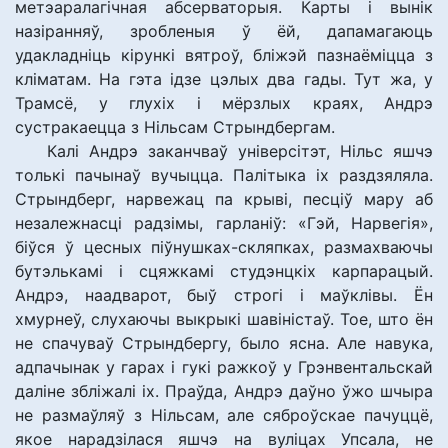
метэаралагічная абсерваторыя. Карты і вынік
назіранняў, зробленыя ў ёй, дапамагаюць
удакладніць кірункі вятроў, бліжэй пазнаёміцца з
кліматам. На гэта ідзе цэлых два гады. Тут жа, у
Трамсё, у глухіх і мёрзлых краях, Андрэ
сустракаецца з Нільсам Стрындбергам.
Калі Андрэ заканчваў універсітэт, Нільс яшчэ
толькі пачынаў вучыцца. Палітыка іх раздзяляла.
Стрындберг, нарвежац па крыві, песціў мару аб
незалежнасці радзімы, гарланіў: «Гэй, Нарвегія»,
біўся ў цесных піўнушках-скляпках, размахваючы
бутэлькамі і сцяжкамі студэнцкіх карпарацый.
Андрэ, наадварот, быў строгі і маўклівы. Ён
хмурнеў, слухаючы выкрыкі шавіністаў. Тое, што ён
не спачуваў Стрындбергу, было ясна. Але навука,
адпачынак у гарах і гукі ражкоў у Грэнвентальскай
даліне збліжалі іх. Праўда, Андрэ даўно ўжо шчыра
не размаўляў з Нільсам, але сяброўскае пачуццё,
якое нарадзілася яшчэ на вуліцах Упсала, не