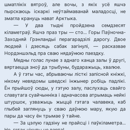
шматлікіх вятроў, але вочы, з якіх усё яшчэ
пырскаюць іскаркі неўтаймаванай маладосці, не
змагла крануць нават Арктыка.
— У два тыдні пройдзена семдзесят
кіламетраў. Яшчэ праз тры — сто... Горы Паўночна-
Заходняй Грэнландыі перагарадзілі дарогу. Двое
людзей і дзесяць сабак загінулі, — расказвае
Нордэншэльд пра сваю нядаўнюю паездку.
Медны голас лунае з аднаго канца залы ў другі,
вяртаецца зноў да трыбуны, бударажыць, хвалюе.
А ў гэты час, абрываючы лісткі запісной кніжкі,
нікому невядомы шведскі інжынер робіць падлікі.
Ён прыйшоў сюды, у гэтую залу, паслухаць свайго
славутага суайчынніка і адначасова атрымаць нейкі
штуршок, узважыць жыццё гэтага чалавека, каб
глыбей заглянуць у сваю даўнюю мару, якую да
пары да часу ён трымае ў тайне.
— За цэлую гадзіну не прайсці і паўкіламетра...
Не, гэтак нікуды не варта!