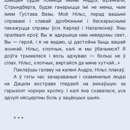
Швецыя будзе помніць імёны Андрэ, Фрэнкеля,
Стрындберга, будзе ганарыцца імі не менш, чым
імем Густава Вазы. Мой Нільс, перад вашымі
справамі і славай дробязнымі і бескарыснымі
пакажуцца справы ўсіх Карлаў і Напалеонаў. Яны
пралівалі кроў. Вы ж адкрыеце нам невядомы свет.
Вы — герой, і я не ведаю, ці дастойна быць вашай
жонкай. Нільс, хлопчык, калі ж мы ўбачымся? Я
доўга трымалася і вось адчуваю — больш не ў
сілах. Нільс, хлопчык, вяртайся да мяне хутчэй...»
Паклаўшы галаву на калені Андрэ, Нільс плакаў.
А ў гэты час зачараваныя і скамянелыя людзі
на Дацкім востраве глядзелі на знікаўшую за
гарызонт чорную кропку. І калі яна схавалася, усе
адчулі нясцерпны боль у зацёкшых шыях.
* * *