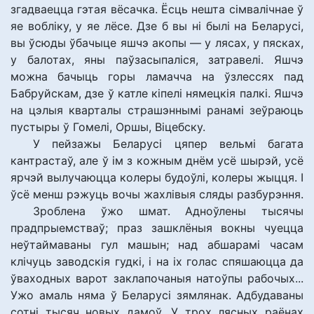
згадваецца гэтая вёсачка. Ёсць нешта сімвалічнае ў
яе вобліку, у яе лёсе. Дзе б вы ні былі на Беларусі,
вы ўсюды ўбачыце яшчэ акопы — у лясах, у пясках,
у балотах, яны паўзасыпаліся, затравелі. Яшчэ
можна бачыць горы ламачча на ўзлессях пад
Бабруйскам, дзе ў катле кіпелі нямецкія палкі. Яшчэ
на цэлыя кварталы страшэннымі ранамі зеўраюць
пустыры ў Гомелі, Оршы, Віцебску.
У пейзажы Беларусі цяпер вельмі багата
кантрастаў, але ў ім з кожным днём усё шырэй, усё
ярчэй вылучаюцца колеры будоўлі, колеры жыцця. І
ўсё менш рэжуць вочы жахлівыя сляды разбурэння.
Зроблена ўжо шмат. Адноўлены тысячы
прадпрыемстваў; праз зашклёныя вокны чуецца
неўтаймаваны гул машын; над абшарамі часам
клічуць заводскія гудкі, і на іх голас спяшаюцца да
ўваходных варот заклапочаныя натоўпы рабочых...
Ужо амаль няма ў Беларусі зямлянак. Адбудаваны
сотні тысяч новых дамоў. У трох лясных раёнах