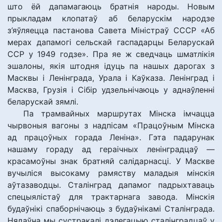
што ёй дапамагаюць братнія народы. Новым
прыкладам клопатаў аб беларускім народзе
з’яўляецца пастанова Савета Міністраў СССР «Аб
мерах дапамогі сельскай гаспадарцы Беларускай
ССР у 1949 годзе». Пра яе ж сведчаць шматлікія
эшалоны, якія штодня ідуць па нашых дарогах з
Масквы і Ленінграда, Урала і Каўказа. Ленінград і
Масква, Грузія і Сібір удзельнічаюць у аднаўленні
беларускай зямлі.
Па трамвайных маршрутах Мінска імчацца
чырвоныя вагоны з надпісам «Працоўным Мінска
ад працоўных горада Леніна». Гэта падарунак
нашаму гораду ад гераічных ленінградцаў —
красамоўны знак братняй салідарнасці. У Маскве
вучыліся высокаму рамяству маладыя мінскія
аўтазаводцы. Сталінград дапамог падрыхтаваць
спецыялістаў для трактарнага завода. Мінскія
будаўнікі спаборнічаюць з будаўнікамі Сталінграда.
Нядаўна мы сустракалі дэлегацыю сталінградцаў у