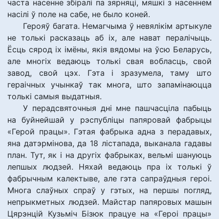
часта насенне збіралі па зярняці, мяшкі з насеннем
насілі ў поле на сабе, не было коней.
Герояў багата. Немагчыма ў невялікім артыкуле
не толькі расказаць аб іх, але нават пералічыць.
Ёсць сярод іх імёны, якія вядомы на ўсю Беларусь,
але многіх ведаюць толькі свая вобласць, свой
завод, свой цэх. Гэта і зразумела, таму што
гераічных учынкаў так многа, што запамінаюцца
толькі самыя выдатныя.
У перадсвяточныя дні мне пашчасціла пабыць
на буйнейшай у рэспубліцы папяровай фабрыцы
«Герой працы». Гэтая фабрыка адна з перадавых,
яна датэрмінова, да 18 лістапада, выканала гадавы
план. Тут, як і на другіх фабрыках, вельмі шануюць
лепшых людзей. Няхай ведаюць пра іх толькі ў
фабрычным калектыве, але гэта сапраўдныя героі.
Многа слаўных спраў у гэтых, на першы погляд,
непрыкметных людзей. Майстар папяровых машын
Цярэнцій Кузьміч Бізюк працуе на «Героі працы»