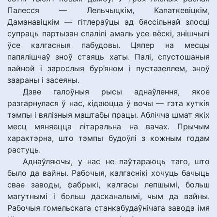
Палесся — Лельчыцкім, Капаткевіцкім,
Даманавіцкім — гітлераўцы ад бяссільнай злосці
супраць партызан спалілі амаль усе вёскі, знішчылі
ўсе калгасныя пабудовы. Цяпер на месцы
папялішчаў зноў стаяць хаты. Палі, спустошаныя
вайной і зарослыя бур’яном і пустазеллем, зноў
заараны і засеяны.
Дзве галоўныя рысы аднаўлення, якое
разгарнулася ў нас, кідаюцца ў вочы — гэта хуткія
тэмпы і вялізныя маштабы працы. Аблічча шмат якіх
месц мяняецца літаральна на вачах. Прычым
характэрна, што тэмпы будоўлі з кожным годам
растуць.
Аднаўляючы, у нас не паўтараюць таго, што
было да вайны. Рабочыя, калгаснікі хочуць бачыць
свае заводы, фабрыкі, калгасы лепшымі, больш
магутнымі і больш дасканалымі, чым да вайны.
Рабочыя гомельскага станкабудаўнічага завода імя