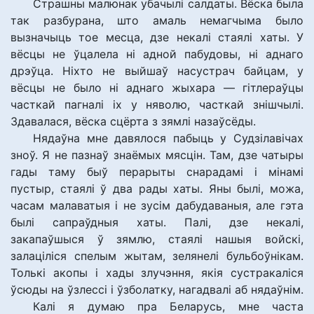
Страшны малюнак убачылі салдаты. Вёска была
так разбурана, што амаль немагчыма было
вызначыць тое месца, дзе некалі стаялі хаты. У
вёсцы не ўцалела ні адной пабудовы, ні аднаго
дрэўца. Ніхто не выйшаў насустрач байцам, у
вёсцы не было ні аднаго жыхара — гітлераўцы
часткай пагналі іх у няволю, часткай знішчылі.
Здавалася, вёска сцёрта з зямлі назаўсёды.
Нядаўна мне давялося пабыць у Судзілавічах
зноў. Я не пазнаў знаёмых мясцін. Там, дзе чатыры
гады таму быў перарыты снарадамі і мінамі
пустыр, стаялі ў два рады хаты. Яны былі, можа,
часам малаватыя і не зусім дабудаваныя, але гэта
былі сапраўдныя хаты. Палі, дзе некалі,
закапаўшыся ў зямлю, стаялі нашыя войскі,
залаціліся спелым жытам, зелянелі бульбоўнікам.
Толькі акопы і хады злучэння, якія сустракаліся
ўсюды на ўзлессі і ўзболатку, нагадвалі аб нядаўнім.
Калі я думаю пра Беларусь, мне часта