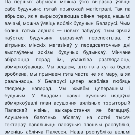
Па першых абрысах можна ўжо выразна ўявіць
сабе будучыню гэтай прыгожай магістралі. Так па
абрысах, якія вырысоўваюцца сёння перад нашымі
вачамі, можна ўявіць воблік будучыні Беларусі. Чым
больш гэтых адзнак — новых пабудоў, тым ярчэй
паўстае будучыня, выразней перспектыва. У
вітрынах мінскіх магазінаў у перадсвяточныя дні
выстаўлены эскізы будучых будынкаў. Мінчане
збіраюцца перад імі, уважліва разглядаюць,
абмяркоўваюць. Мы ведаем, што гэта хутка будзе
зроблена, мы прымаем гэта часта не як мару, а як
рэальнасць. У Беларусі цяпер асабліва любяць
глядзець наперад. Мы жывём цяперашнім і
будучым. У Акадэміі навук вучоныя нядаўна
абмяркоўвалі план асушэння вялізных тэрыторый
Палескай нізіны, выкарыстання яе багаццяў.
Асушэнне балотных абсягаў на сотні тысяч
гектараў павялічыць пасяўныя плошчы рэспублікі,
зменіць аблічча Палесся. Наша рэспубліка вельмі