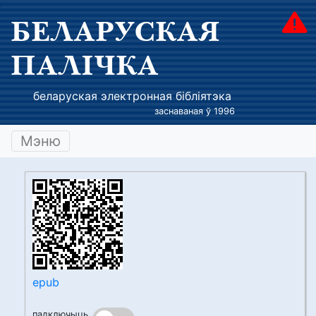
БЕЛАРУСКАЯ
ПАЛІЧКА
беларуская электронная бібліятэка
заснаваная ў 1996
Мэню
epub
падключыць