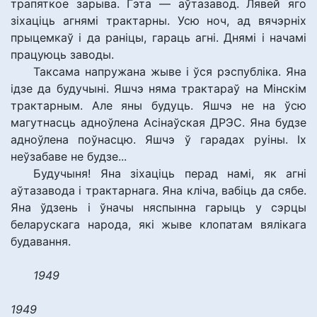
трапяткое зарыва. Гэта — аўтазавод. Лявей яго
зіхаціць агнямі трактарны. Усю ноч, ад вячэрніх
прыцемкаў і да раніцы, гараць агні. Днямі і начамі
працуюць заводы.
Таксама напружана жыве і ўся рэспубліка. Яна
ідзе да будучыні. Яшчэ няма трактараў на Мінскім
трактарным. Але яны будуць. Яшчэ не на ўсю
магутнасць адноўлена Асінаўская ДРЭС. Яна будзе
адноўлена поўнасцю. Яшчэ ў гарадах руіны. Іх
неўзабаве не будзе...
Будучыня! Яна зіхаціць перад намі, як агні
аўтазавода і трактарнага. Яна кліча, вабіць да сябе.
Яна ўдзень і ўначы няспынна гарыць у сэрцы
беларускага народа, які жыве клопатам вялікага
будавання.
1949
1949