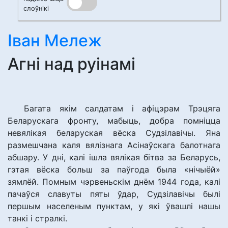
слоўнікі
Іван Мележ
Агні над руінамі
Багата якім салдатам і афіцэрам Трэцяга
Беларускага фронту, мабыць, добра помніцца
невялікая беларуская вёска Судзілавічы. Яна
размешчана каля вялізнага Асінаўскага балотнага
абшару. У дні, калі ішла вялікая бітва за Беларусь,
гэтая вёска больш за паўгода была «нічыёй»
зямлёй. Помным чэрвеньскім днём 1944 года, калі
пачаўся славуты пяты ўдар, Судзілавічы былі
першым населеным пунктам, у які ўвашлі нашы
танкі і стралкі.