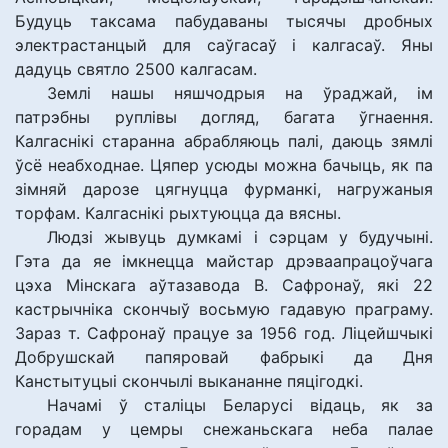
Будуць таксама пабудаваны тысячы дробных
электрастанцый для саўгасаў і калгасаў. Яны
дадуць святло 2500 калгасам.
Землі нашы няшчодрыя на ўраджай, ім
патрэбны руплівы догляд, багата ўгнаення.
Калгаснікі старанна абрабляюць палі, даюць зямлі
ўсё неабходнае. Цяпер усюды можна бачыць, як па
зімняй дарозе цягнуцца фурманкі, нагружаныя
торфам. Калгаснікі рыхтуюцца да вясны.
Людзі жывуць думкамі і сэрцам у будучыні.
Гэта да яе імкнецца майстар дрэваапрацоўчага
цэха Мінскага аўтазавода В. Сафронаў, які 22
кастрычніка скончыў восьмую гадавую праграму.
Зараз т. Сафронаў працуе за 1956 год. Ліцейшчыкі
Добрушскай папяровай фабрыкі да Дня
Канстытуцыі скончылі выкананне пяцігодкі.
Начамі ў сталіцы Беларусі відаць, як за
горадам у цемры снежаньскага неба палае