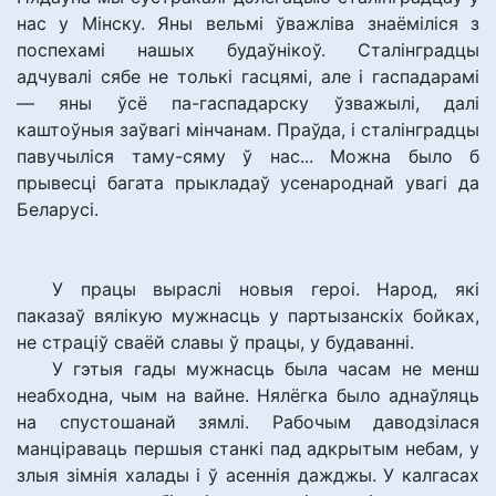
нас у Мінску. Яны вельмі ўважліва знаёміліся з
поспехамі нашых будаўнікоў. Сталінградцы
адчувалі сябе не толькі гасцямі, але і гаспадарамі
— яны ўсё па-гаспадарску ўзважылі, далі
каштоўныя заўвагі мінчанам. Праўда, і сталінградцы
павучыліся таму-сяму ў нас... Можна было б
прывесці багата прыкладаў усенароднай увагі да
Беларусі.
У працы выраслі новыя героі. Народ, які
паказаў вялікую мужнасць у партызанскіх бойках,
не страціў сваёй славы ў працы, у будаванні.
У гэтыя гады мужнасць была часам не менш
неабходна, чым на вайне. Нялёгка было аднаўляць
на спустошанай зямлі. Рабочым даводзілася
манціраваць першыя станкі пад адкрытым небам, у
злыя зімнія халады і ў асеннія дажджы. У калгасах