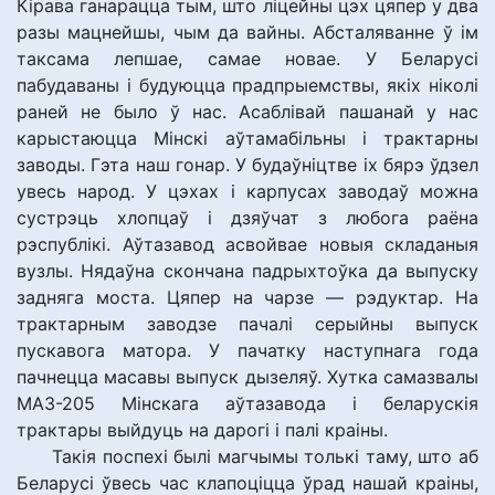
Кірава ганарацца тым, што ліцейны цэх цяпер у два
разы мацнейшы, чым да вайны. Абсталяванне ў ім
таксама лепшае, самае новае. У Беларусі
пабудаваны і будуюцца прадпрыемствы, якіх ніколі
раней не было ў нас. Асаблівай пашанай у нас
карыстаюцца Мінскі аўтамабільны і трактарны
заводы. Гэта наш гонар. У будаўніцтве іх бярэ ўдзел
увесь народ. У цэхах і карпусах заводаў можна
сустрэць хлопцаў і дзяўчат з любога раёна
рэспублікі. Аўтазавод асвойвае новыя складаныя
вузлы. Нядаўна скончана падрыхтоўка да выпуску
задняга моста. Цяпер на чарзе — рэдуктар. На
трактарным заводзе пачалі серыйны выпуск
пускавога матора. У пачатку наступнага года
пачнецца масавы выпуск дызеляў. Хутка самазвалы
МАЗ-205 Мінскага аўтазавода і беларускія
трактары выйдуць на дарогі і палі краіны.
Такія поспехі былі магчымы толькі таму, што аб
Беларусі ўвесь час клапоціцца ўрад нашай краіны,