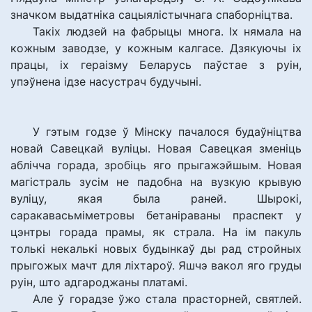
значком выдатніка сацыялістычнага спаборніцтва.
Такіх людзей на фабрыцы многа. Іх нямала на
кожным заводзе, у кожным калгасе. Дзякуючы іх
працы, іх гераізму Беларусь паўстае з руін,
упэўнена ідзе насустрач будучыні.
У гэтым годзе ў Мінску пачалося будаўніцтва
новай Савецкай вуліцы. Новая Савецкая зменіць
аблічча горада, зробіць яго прыгажэйшым. Новая
магістраль зусім не падобна на вузкую крывую
вуліцу, якая была раней. Шырокі,
саракавасьміметровы бетаніраваны праспект у
цэнтры горада прамы, як страла. На ім пакуль
толькі некалькі новых будынкаў ды рад стройных
прыгожых мачт для ліхтароў. Яшчэ вакол яго груды
руін, што адгароджаны платамі.
Але ў горадзе ўжо стала прасторней, святлей.