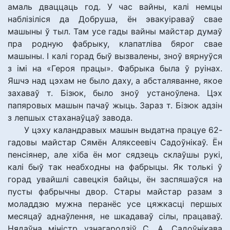
амаль дваццаць год. У час вайны, калі немцы
наблізіліся да Добруша, ён эвакуіраваў свае
машыны ў тыл. Там усе гады вайны майстар думаў
пра родную фабрыку, клапатліва бярог свае
машыны. І калі горад быў вызвалены, зноў вярнуўся
з імі на «Героя працы». Фабрыка была ў руінах.
Яшчэ над цэхам не было даху, а абсталяванне, якое
захаваў т. Бізюк, было зноў устаноўлена. Цэх
папяровых машын пачаў жыць. Зараз т. Бізюк адзін
з лепшых стаханаўцаў завода.
У цэху каландравых машын выдатна працуе 62-
гадовы майстар Сямён Аляксеевіч Садоўнікаў. Ён
пенсіянер, але хіба ён мог сядзець склаўшы рукі,
калі быў так неабходны на фабрыцы. Як толькі ў
горад увайшлі савецкія байцы, ён заспяшаўся на
пусты фабрычны двор. Стары майстар разам з
моладдзю мужна перанёс усе цяжкасці першых
месяцаў аднаўлення, не шкадаваў сілы, працаваў.
Нядаўна міністр узнагародзіў С. А. Садоўнікава