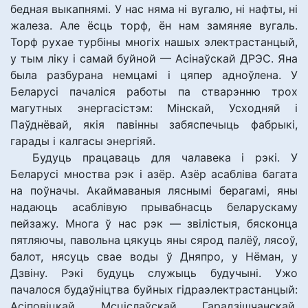
бедная выкапнямі. У нас няма ні вугалю, ні нафты, ні
жалеза. Але ёсць торф, ён нам замяняе вугаль.
Торф рухае турбіны многіх нашых электрастанцый,
у тым ліку і самай буйной — Асінаўскай ДРЭС. Яна
была разбурана немцамі і цяпер адноўлена. У
Беларусі пачаліся работы па стварэнню трох
магутных энергасістэм: Мінскай, Усходняй і
Паўднёвай, якія павінны забяспечыць фабрыкі,
гарады і калгасы энергіяй.
Будуць працаваць для чалавека і рэкі. У
Беларусі мноства рэк і азёр. Азёр асабліва багата
на поўначы. Акаймаваныя ляснымі берагамі, яны
надаюць асаблівую прывабнасць беларускаму
пейзажу. Многа ў нас рэк — звілістыя, бясконца
пятляючы, павольна цякуць яны сярод палёў, лясоў,
балот, нясуць свае воды ў Дняпро, у Нёман, у
Дзвіну. Рэкі будуць служыць будучыні. Ужо
пачалося будаўніцтва буйных гідраэлектрастанцый:
Асіповіцкай, Мсціслаўскай, Гарадзішчанскай.