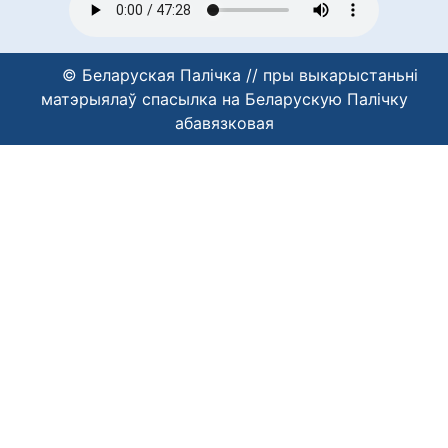
© Беларуская Палічка // пры выкарыстаньні
матэрыялаў спасылка на Беларускую Палічку
абавязковая