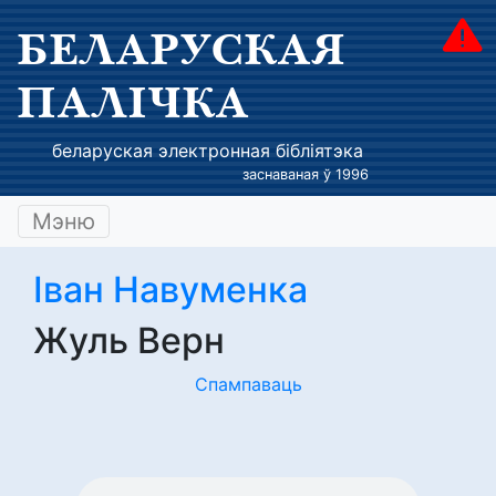
БЕЛАРУСКАЯ
ПАЛІЧКА
беларуская электронная бібліятэка
заснаваная ў 1996
Мэню
Іван Навуменка
Жуль Верн
Спампаваць