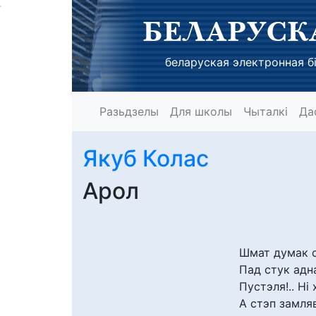
БЕЛАРУСК
беларуская электронная бі
Разьдзелы
Для школы
Чыталкі
Да
Якуб Колас
Арол
Шмат думак с
Пад стук адна
Пустэля!.. Ні 
А стэп замля