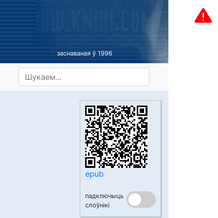
заснаваная ў 1996
epub
падключыць
слоўнікі