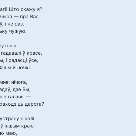
агі! Што скажу я?
чыра — пра Вас
, і не раз.
льку чужую.
куточкі,
авалі ў красе,
, і радасці ўсе,
Вашы й ночкі.
мне: нічога,
едаў, дзе Вы,
лі з галавы —
раходзіць дарога?
устрэну ніколі
і ў іншым краю
ую маю,