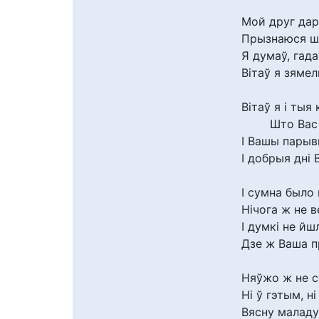
Мой друг дар
Прызнаюся ш
Я думаў, гадаў
Вітаў я зяме
Вітаў я і тыя 
Што Вас гад
І Вашы парывы
І добрыя дні 
І сумна было 
Нічога ж не в
І думкі не йш
Дзе ж Ваша п
Няўжо ж не с
Ні ў гэтым, н
Вясну малад