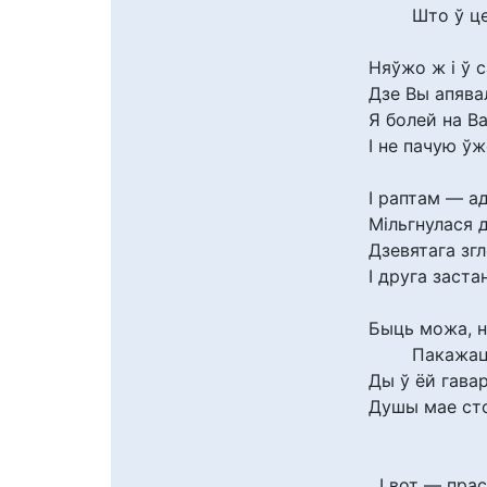
Што ў ценю
Няўжо ж і ў 
Дзе Вы апявал
Я болей на Ва
І не пачую ўж
І раптам — а
Мільгнулася 
Дзевятага зг
І друга заста
Быць можа, н
Пакажацца
Ды ў ёй гава
Душы мае сто
І вот — прасв