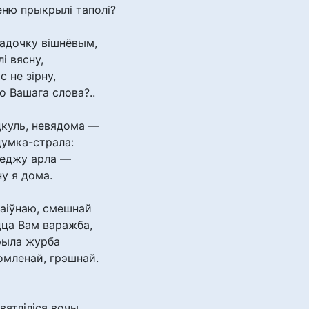
 прыкрылі таполі?
садочку вішнёвым,
і вясну,
с не зірну,
о Вашага слова?..
дкуль, невядома —
думка-страла:
леджу арла —
ну я дома.
аіўнаю, смешнай
 Вам варажба,
рыла журба
мленай, грэшнай.
ятліліся вочы...