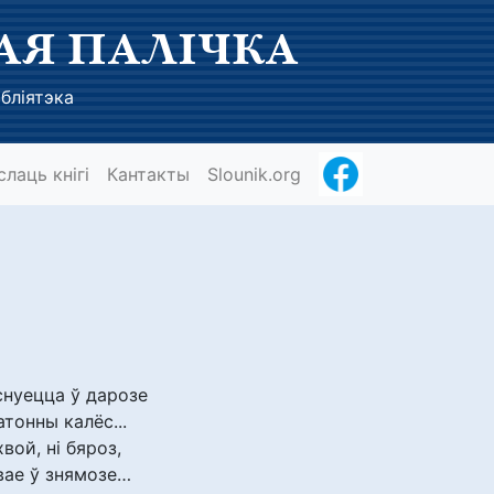
АЯ ПАЛІЧКА
бліятэка
слаць кнігі
Кантакты
Slounik.org
нуецца ў дарозе
тонны калёс...
хвой, ні бяроз,
вае ў знямозе…