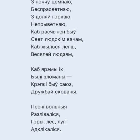
З ноччу цёмнаю,
Беспрасветнаю,
З доляй горкаю,
Непрыветнаю,
Каб расчынен быў
Свет людскім вачам,
Каб жылося лепш,
Весялей людзям,
Каб ярэмы іх
Былі зломаны,—
Крэпкі быў саюз,
Дружбай скованы.
Песні вольныя
Разліваліся,
Горы, лес, лугі
Адклікаліся.