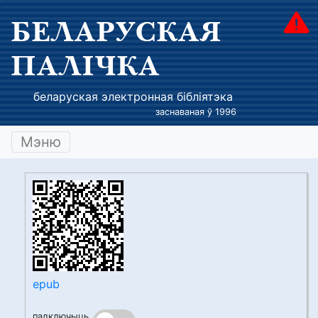
БЕЛАРУСКАЯ
ПАЛІЧКА
беларуская электронная бібліятэка
заснаваная ў 1996
Мэню
epub
падключыць