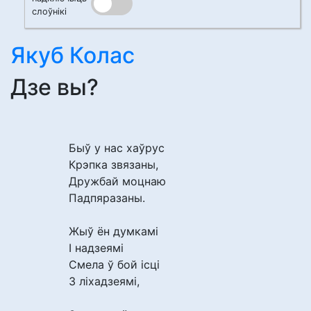
слоўнікі
Якуб Колас
Дзе вы?
Быў у нас хаўрус
Крэпка звязаны,
Дружбай моцнаю
Падпяразаны.
Жыў ён думкамі
І надзеямі
Смела ў бой ісці
З ліхадзеямі,