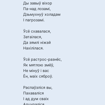
Ды завыў віхор
Па-над лозамі,
Дзьмухнуў холадам
І пагрозамі.
Ўсё схавалася,
Затаілася,
Да зямлі ніжэй
Нахілілася.
Ўсё растрос-разнёс,
Як мятлою змёў,
Не мінуў і вас
Ён, маіх сяброў.
Распаўзліся вы,
Пахаваліся
І ад дум сваіх
Адцураліся.