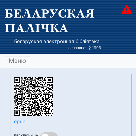
БЕЛАРУСКАЯ
ПАЛІЧКА
беларуская электронная бібліятэка
заснаваная ў 1996
Мэню
epub
падключыць