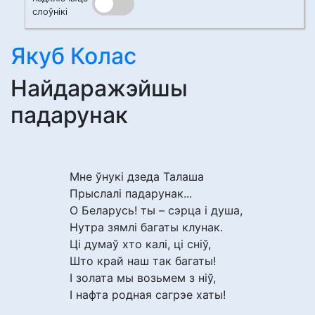
слоўнікі
Якуб Колас
Найдаражэйшы
падарунак
Мне ўнукі дзеда Талаша
Прыслалі падарунак...
О Беларусь! ты – сэрца і душа,
Нутра зямлі багаты клунак.
Ці думаў хто калі, ці сніў,
Што край наш так багаты!
І золата мы возьмем з ніў,
І нафта родная сагрэе хаты!