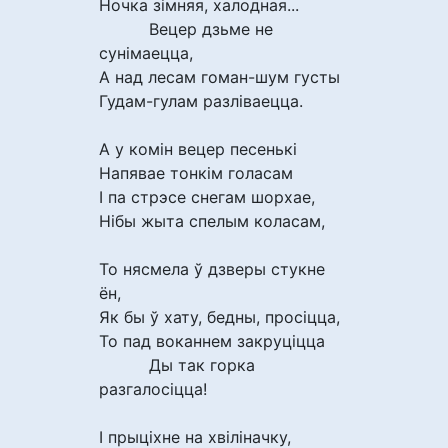
Ночка зімняя, халодная...
Вецер дзьме не
сунімаецца,
А над лесам гоман-шум густы
Гудам-гулам разліваецца.
А у комін вецер песенькі
Напявае тонкім голасам
І па стрэсе снегам шорхае,
Нібы жыта спелым коласам,
То нясмела ў дзверы стукне
ён,
Як бы ў хату, бедны, просіцца,
То пад воканнем закруціцца
Ды так горка
разгалосіцца!
І прыціхне на хвіліначку,