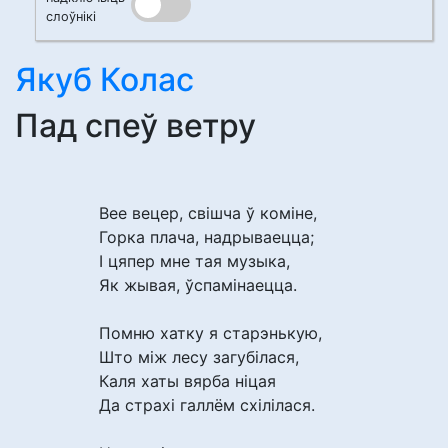
слоўнікі
Якуб Колас
Пад спеў ветру
Вее вецер, свішча ў коміне,
Горка плача, надрываецца;
І цяпер мне тая музыка,
Як жывая, ўспамінаецца.
Помню хатку я старэнькую,
Што між лесу загубілася,
Каля хаты вярба ніцая
Да страхі галлём схілілася.