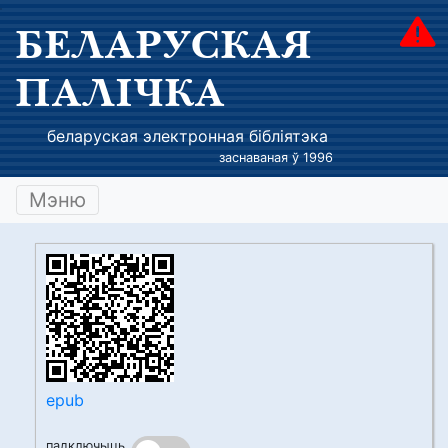
БЕЛАРУСКАЯ
ПАЛІЧКА
беларуская электронная бібліятэка
заснаваная ў 1996
Мэню
epub
падключыць