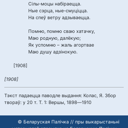
Сілы-моцы набіраецца.
Ные сэрца, ные-смуціцца.
На спеў ветру адзываецца.
Помню, помню сваю хатачку,
Маю родную, далёкую;
Як успомню – жаль агортвае
Маю душу адзінокую.
[1908]
[1908]
Тэкст падаецца паводле выдання: Колас, Я. Збор
твораў: у 20 т. Т. 1: Вершы, 1898―1910
© Беларуская Палічка // пры выкарыстаньні