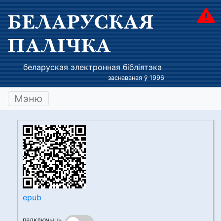
БЕЛАРУСКАЯ
ПАЛІЧКА
беларуская электронная бібліятэка
заснаваная ў 1996
Мэню
epub
падключыць