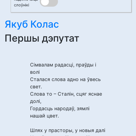
слоўнікі
Якуб Колас
Першы дэпутат
Сімвалам радасці, праўды і
волі
Сталася слова адно на ўвесь
свет.
Слова то – Сталін, сцяг яснае
долі,
Гордасць народаў, зямлі
нашай цвет.
Шлях у прасторы, у новыя далі