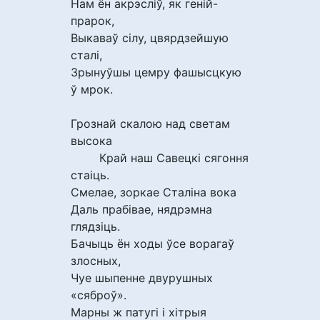
Нам ён акрэсліў, як геній-
прарок,
Выкаваў сілу, цвярдзейшую
сталі,
Зрынуўшы цемру фашысцкую
ў мрок.
Грознай скалою над светам
высока
Край наш Савецкі сягоння
стаіць.
Смелае, зоркае Сталіна вока
Даль прабівае, нядрэмна
глядзіць.
Бачыць ён ходы ўсе ворагаў
злосных,
Чуе шыпенне двурушных
«сяброў».
Марны ж патугі і хітрыя