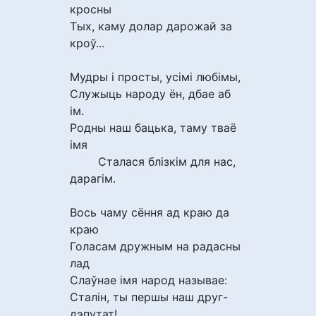
кросны
Тых, каму долар дарожай за
кроў...
Мудры і просты, усімі любімы,
Служыць народу ён, дбае аб
ім.
Родны наш бацька, таму тваё
імя
Сталася блізкім для нас,
дарагім.
Вось чаму сёння ад краю да
краю
Голасам дружным на радасны
лад
Слаўнае імя народ называе:
Сталін, ты першы наш друг-
дэпутат!