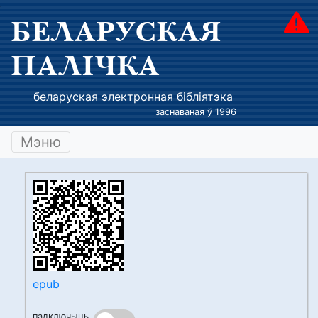
БЕЛАРУСКАЯ
ПАЛІЧКА
беларуская электронная бібліятэка
заснаваная ў 1996
Мэню
epub
падключыць