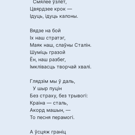
Смялее ўзлёт,
Цвярдзее крок —
Ідуць, ідуць калоны.
Вядзе на бой
Іх наш стратэг,
Маяк наш, слаўны Сталін.
Шуміць гразой
Ён, наш разбег,
Імклівасць творчай хвалі.
Глядзім мы ў даль,
У шыр пуцін
Без страху, без трывогі:
Краіна — сталь,
Акорд машын, —
То песня перамогі.
А ўсцяж граніц