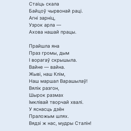
Стаіць скала
Байцоў чырвонай раці.
Агні зарніц,
Узрок арла —
Ахова нашай працы.
Прайшла яна
Праз громы, дым
І ворагаў скрышыла.
Вайне — вайна.
Жыві, наш Клім,
Наш маршал Варашылаў!
Вялік разгон,
Шырок размах
Імклівай творчай хвалі.
У яснасць дзён
Праложым шлях.
Вядзі ж нас, мудры Сталін!