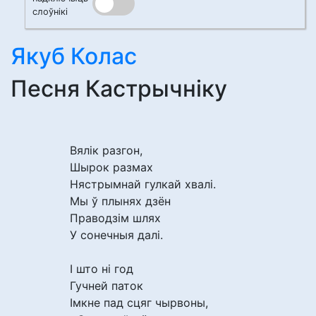
слоўнікі
Якуб Колас
Песня Кастрычніку
Вялік разгон,
Шырок размах
Нястрымнай гулкай хвалі.
Мы ў плынях дзён
Праводзім шлях
У сонечныя далі.
І што ні год
Гучней паток
Імкне пад сцяг чырвоны,