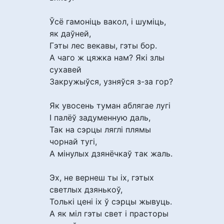
Ўсё гамоніць вакол, і шуміць,
як даўней,
Гэты лес векавы, гэты бор.
А чаго ж цяжка нам? Які злы
сухавей
Закружыўся, узняўся з-за гор?
Як увосень туман аблягае лугі
І палёў задуменную даль,
Так на сэрцы ляглі плямы
чорнай тугі,
А мінулых дзянёчкаў так жаль.
Эх, не вернеш ты іх, гэтых
светлых дзянькоў,
Толькі цені іх ў сэрцы жывуць.
А як міл гэты свет і прасторы