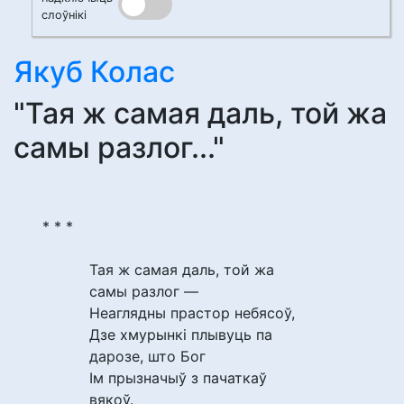
слоўнікі
Якуб Колас
"Тая ж самая даль, той жа
самы разлог..."
* * *
Тая ж самая даль, той жа
самы разлог —
Неаглядны прастор небясоў,
Дзе хмурынкі плывуць па
дарозе, што Бог
Ім прызначыў з пачаткаў
вякоў.