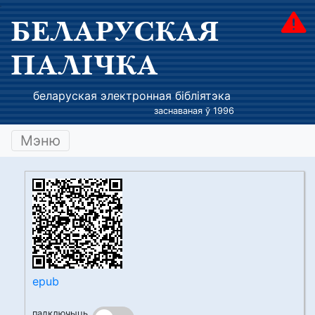
БЕЛАРУСКАЯ
ПАЛІЧКА
беларуская электронная бібліятэка
заснаваная ў 1996
Мэню
epub
падключыць