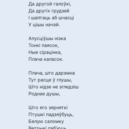
Да другой галоўкі,
Да другіх грудзей
І шаптаць аб шчасці
У цішы начэй.
Апусціўшы нізка
Тонкі паясок,
Ные сірацінка,
Плача каласок.
Плача, што дарэмна
Тут расце ў глушы,
Што нідзе не згледзіш
Роднае душы,
Што яго зярняткі
Птушкі падзяўбуць,
Белую саломку
Ветрыкі пабʼюць.