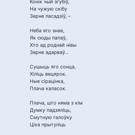
Конік чый згубіў,
На чужую скібу
Зерне пасадзіў, –
Неба яго знае,
Як сюды папаў,
Хто ад роднай нівы
Зерне адарваў...
Сушыць яго сонца,
Хіліць вецярок.
Ные сірацінка,
Плача каласок.
Плача, што няма з кім
Думку падзяліць,
Смутную галоўку
Ціха прытуліць