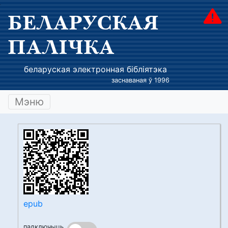
БЕЛАРУСКАЯ
ПАЛІЧКА
беларуская электронная бібліятэка
заснаваная ў 1996
Мэню
epub
падключыць