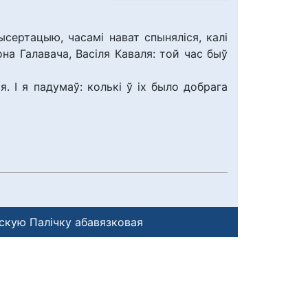
сертацыю, часамі нават спыняліся, калі
на Галавача, Васіля Каваля: той час быў
я. І я падумаў: колькі ў іх было добрага
скую Палічку абавязковая