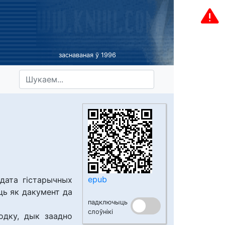
заснаваная ў 1996
epub
дата гістарычных
ць як дакумент да
падключыць
слоўнікі
одку, дык заадно