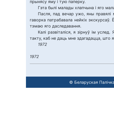
прынясу яму і тую паперку.
Гэта былі малады хлапчына і яго мала
Пасля, пад вечар ужо, яны правялі 
гаворка патрабавала нейкіх экскурсаў. 
тэмаю яго даследавання.
Калі развіталіся, я зірнуў ім услед
такту, каб не даць мне здагадацца, што я
1972
1972
© Беларуская Палічка