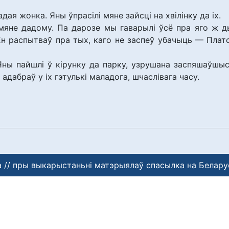
дая жонка. Яны ўпрасілі мяне зайсці на хвілінку да іх.
мяне дадому. Па дарозе мы гаварылі ўсё пра яго ж ды
Ён распытваў пра тых, каго не заспеў убачыць — Плато
. Яны пайшлі ў кірунку да парку, узрушана заспяшаўшыс
 адабраў у іх гэтулькі маладога, шчаслівага часу.
 // пры выкарыстаньні матэрыялаў спасылка на Белару