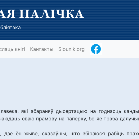
АЯ ПАЛІЧКА
бліятэка
слаць кнігі
Кантакты
Slounik.org
лавека, які абараняў дысертацыю на годнасць канды
 накідаць сваю прамову на паперку, бо яе трэба далучы
, дзе ён жыве, сказаўшы, што збіраюся рабіць прах