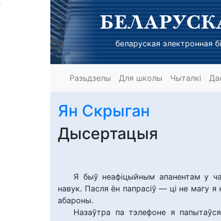
БЕЛАРУСК
беларуская электронная бі
Разьдзелы
Для школы
Чыталкі
Да
Ян Скрыган
Дысертацыя
Я быў неафіцыйным апанентам у ча
навук. Пасля ён папрасіў — ці не магу я
абароны.
Назаўтра па тэлефоне я папытаўся