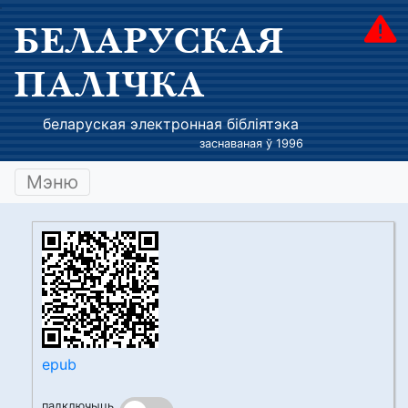
БЕЛАРУСКАЯ
ПАЛІЧКА
беларуская электронная бібліятэка
заснаваная ў 1996
Мэню
epub
падключыць