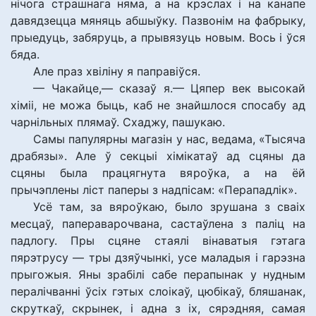
нічога страшнага няма, а на крэслах і на канапе
давядзецца мяняць абшыўку. Пазвонім на фабрыку,
прыедуць, забяруць, а прывязуць новым. Вось і ўся
бяда.
Але праз хвіліну я паправіўся.
— Чакайце,— сказаў я.— Цяпер век высокай
хіміі, не можа быць, каб не знайшлося спосабу ад
чарнільных плямаў. Схаджу, пашукаю.
Самы папулярны магазін у нас, ведама, «Тысяча
драбязы». Але ў секцыі хімікатаў ад сцяны да
сцяны была працягнута вяроўка, а на ёй
прычэплены ліст паперы з надпісам: «Перападлік».
Усё там, за вяроўкаю, было зрушана з сваіх
месцаў, папераварочвана, састаўлена з паліц на
падлогу. Пры сцяне стаялі вінаватыя гэтага
пярэтрусу — тры дзяўчынкі, усе маладыя і гарэзна
прыгожыя. Яны зрабілі сабе перапынак у нудным
пералічванні ўсіх гэтых слоікаў, цюбікаў, бляшанак,
скруткаў, скрынек, і адна з іх, сярэдняя, самая