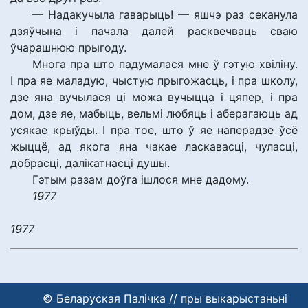
— Надакучыла гаварыць! — яшчэ раз секанула
дзяўчына і пачала далей расквечваць сваю
ўчарашнюю прыгоду.
Многа пра што падумалася мне ў гэтую хвіліну.
І пра яе маладую, чыстую прыгожасць, і пра школу,
дзе яна вучылася ці можа вучыцца і цяпер, і пра
дом, дзе яе, мабыць, вельмі любяць і аберагаюць ад
усякае крыўды. І пра тое, што ў яе наперадзе ўсё
жыццё, ад якога яна чакае ласкавасці, чуласці,
добрасці, далікатнасці душы.
Гэтым разам доўга ішлося мне дадому.
1977
1977
© Беларуская Палічка // пры выкарыстаньні