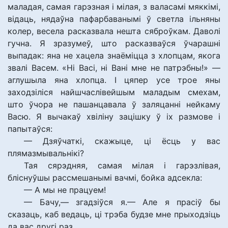
маладая, самая гарэзная і мілая, з валасамі мяккімі,
відаць, нядаўна пафарбаванымі ў светла ільняны
колер, весела расказвала нешта сяброўкам. Даволі
гучна. Я зразумеў, што расказваўся ўчарашні
выпадак: яна не хацела знаёміцца з хлопцам, якога
звалі Васем. «Ні Васі, ні Вані мне не патрэбны!» —
аглушыла яна хлопца. І цяпер усе трое яны
заходзіліся найшчаслівейшым маладым смехам,
што ўчора не пашанцавала ў заляцанні нейкаму
Васю. Я вычакаў хвіліну зацішку ў іх размове і
папытаўся:
— Дзяўчаткі, скажыце, ці ёсць у вас
плямазмывальнікі?
Тая сярэдняя, самая мілая і гарэзлівая,
бліснуўшы рассмешанымі вачмі, бойка адсекла:
— А мы не працуем!
— Бачу,— згадзіўся я.— Але я прасіў бы
сказаць, каб ведаць, ці трэба будзе мне прыходзіць
да вас другі раз.