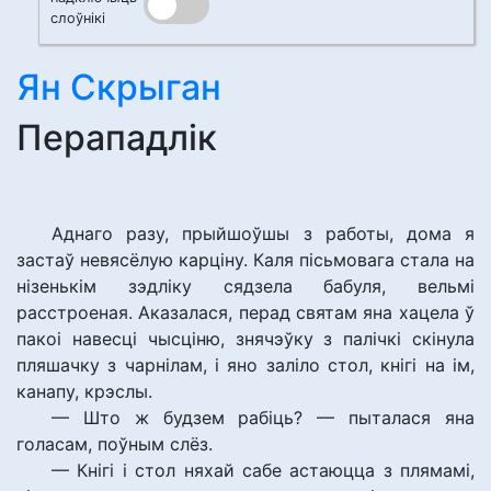
слоўнікі
Ян Скрыган
Перападлік
Аднаго разу, прыйшоўшы з работы, дома я
застаў невясёлую карціну. Каля пісьмовага стала на
нізенькім зэдліку сядзела бабуля, вельмі
расстроеная. Аказалася, перад святам яна хацела ў
пакоі навесці чысціню, знячэўку з палічкі скінула
пляшачку з чарнілам, і яно заліло стол, кнігі на ім,
канапу, крэслы.
— Што ж будзем рабіць? — пыталася яна
голасам, поўным слёз.
— Кнігі і стол няхай сабе астаюцца з плямамі,