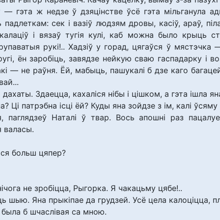
 — гэта ж недзе ў дзяцінстве ўсё гэта мільганула а
адлеткам: сек і вазіў людзям дровы, касіў, араў, піл
калаціў і вязаў тугія кулі, каб можна было крыць с
рупаватыя рукі!.. Хадзіў у горад, цягаўся ў мястэчка
угі, ён заробіць, завядзе нейкую сваю гаспадарку і воз
кі — не раўня. Ёй, мабыць, пашукалі б дзе каго багаце
ай...
дахаты. Здаецца, кахаліся нібы і цішком, а гэта ішла я
а? Ці патрэбна ісці ёй? Куды яна зойдзе з ім, калі ўсяму
, паглядзеў Наталі ў твар. Вось апошні раз пацалу
я валасы.
мся больш цяпер?
чога не зробіцца, Рыгорка. Я чакацьму цябе!..
ь шыю. Яна прыкіпае да грудзей. Усё цела калоціцца, п
е была б шчаслівая са мною.