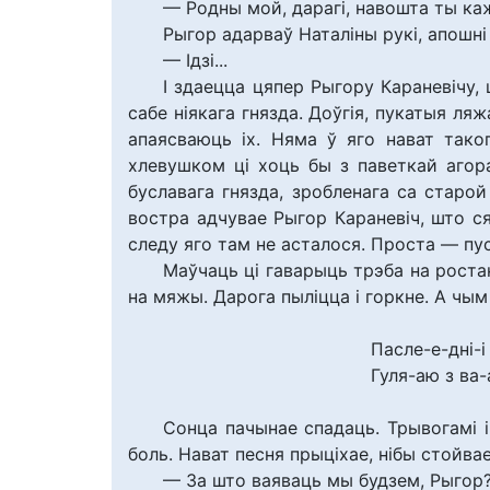
— Родны мой, дарагі, навошта ты каж
Рыгор адарваў Наталіны рукі, апошні
— Ідзі...
І здаецца цяпер Рыгору Караневічу, ш
сабе ніякага гнязда. Доўгія, пукатыя ля
апаясваюць іх. Няма ў яго нават тако
хлевушком ці хоць бы з паветкай агора
буславага гнязда, зробленага са старой
востра адчувае Рыгор Караневіч, што ся
следу яго там не асталося. Проста — пуст
Маўчаць ці гаварыць трэба на роста
на мяжы. Дарога пыліцца і горкне. А чым
Пасле-е-дні-і
Гуля-аю з ва-а
Сонца пачынае спадаць. Трывогамі і
боль. Нават песня прыціхае, нібы стойва
— За што ваяваць мы будзем, Рыгор