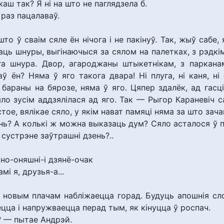
аш так? Я ні на што не паглядзела б.
 раз пацалаваў.
то ў сваім сяле ён нічога і не пакінуў. Так, жыў сабе,
жаць шнуры, выгінаючыся за сялом на палетках, з рэдкі
га шнура. Двор, агароджаны штыкетнікам, з парканам
ў ён? Няма ў яго такога двара! Ні плуга, ні каня, н
 бараны на бярозе, няма ў яго. Цяпер здалёк, ад гасці
ло зусім аддзялілася ад яго. Так — Рыгор Караневіч са
ое, вялікае сяло, у якім нават памяці няма за што зачап
нь? А колькі ж можна выказаць дум? Сяло асталося ў 
 сустрэне заўтрашні дзень?..
 но-оняшні-і дзянё-очак
мі я, друзья-а...
 новым плачам набліжаецца горад. Будуць апошнія сло
ецца і напружваецца перад тым, як кінуцца ў роспач.
? — пытае Андрэй.