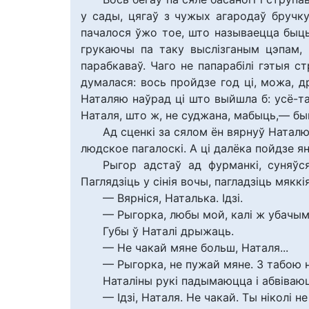
у сады, цягаў з чужых агародаў бручку
пачалося ўжо тое, што называецца быць п
грукаючы па таку выслізганым цэпам, 
парабкаваў. Чаго не папарабілі гэтыя ст
думалася: вось пройдзе год ці, можа, др
Наталяю наўрад ці што выйшла б: усё-та
Наталя, што ж, не суджана, мабыць,— быв
Ад сценкі за сялом ён вярнуў Наталю 
людское пагалоскі. А ці далёка пойдзе ян
Рыгор адстаў ад фурманкі, суняўся
Паглядзіць у сінія вочы, пагладзіць мяккі
— Вярніся, Наталька. Ідзі.
— Рыгорка, любы мой, калі ж убачы
Губы ў Наталі дрыжаць.
— Не чакай мяне больш, Наталя...
— Рыгорка, не пужай мяне. З табою ні
Наталіны рукі падымаюцца і абвіваюц
— Ідзі, Наталя. Не чакай. Ты ніколі н