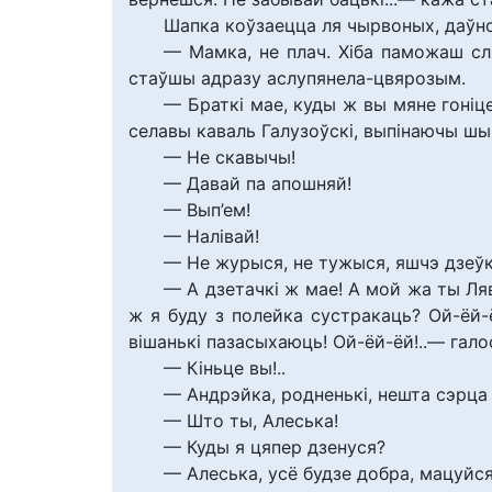
Шапка коўзаецца ля чырвоных, даўно
— Мамка, не плач. Хіба паможаш сл
стаўшы адразу аслупянела-цвярозым.
— Браткі мае, куды ж вы мяне гоніце
селавы каваль Галузоўскі, выпінаючы шыр
— Не скавычы!
— Давай па апошняй!
— Вып’ем!
— Налівай!
— Не журыся, не тужыся, яшчэ дзеўкі 
— А дзетачкі ж мае! А мой жа ты Ляв
ж я буду з полейка сустракаць? Ой-ёй-
вішанькі пазасыхаюць! Ой-ёй-ёй!..— гало
— Кіньце вы!..
— Андрэйка, родненькі, нешта сэрца 
— Што ты, Алеська!
— Куды я цяпер дзенуся?
— Алеська, усё будзе добра, мацуйся.