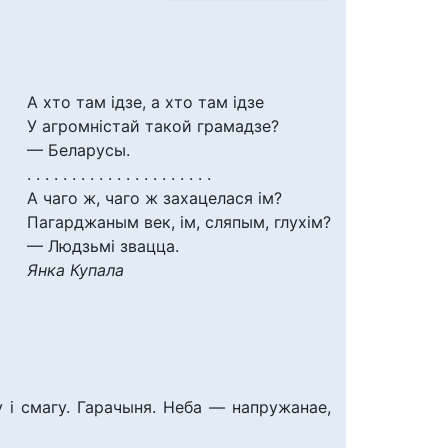
А хто там ідзе, а хто там ідзе
У агромністай такой грамадзе?
— Беларусы.
. . . . . . . . . . . . . . . . . . . . .
А чаго ж, чаго ж захацелася ім?
Пагарджаным век, ім, сляпым, глухім?
— Людзьмі звацца.
Янка Купала
 і смагу. Гарачыня. Неба — напружанае,