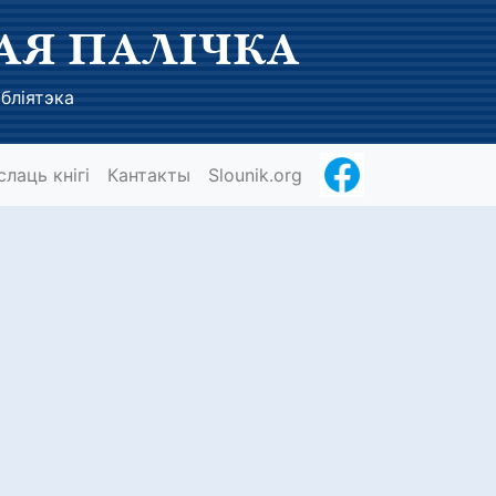
АЯ ПАЛІЧКА
бліятэка
слаць кнігі
Кантакты
Slounik.org