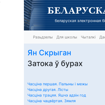
БЕЛАРУСК
беларуская электронная бі
Разьдзелы
Для школы
Чыталкі
Да
Ян Скрыган
Затока ў бурах
Часціна першая. Палыны і межы
Часціна другая. Лісты
Часціна трэцяя. Яшчэ адзін год
Часціна чацвёртая. Зямля