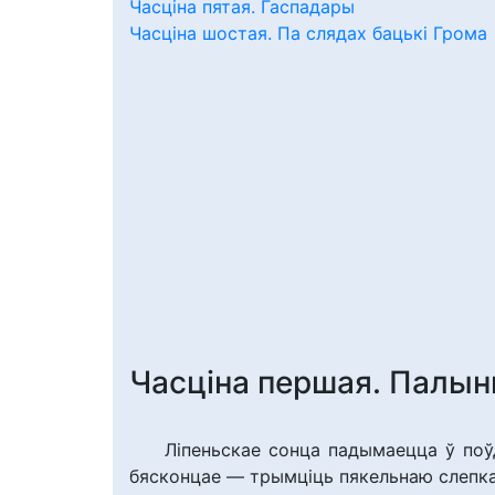
Часціна пятая. Гаспадары
Часціна шостая. Па слядах бацькі Грома
Часціна першая. Палын
Ліпеньскае сонца падымаецца ў поўд
бясконцае — трымціць пякельнаю слепкасцю