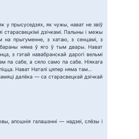
 як у прысуседзях, як чужы, нават не звіў
мі старасвецкімі дзічкамі. Палыны і межы
 на прыгуменне, з хатаю, з сенцамі, з
і бараны няма ў яго ў тым двары. Нават
нца, з гэтай навабранскай дарогі вельмі
м па сабе, а сяло само па сабе. Ніякага
іцца. Нават Наталі цяпер няма там...
памяці далёка — са старасвецкай дзічкай
вы, апошнія галашэнні — надзеі, слёзы і