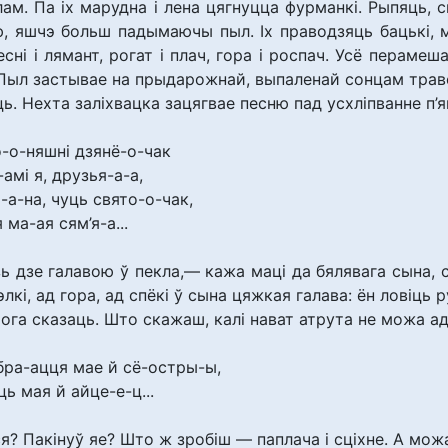
ам. Па іх марудна і лена цягнуцца фурманкі. Рыпяць,
ю, яшчэ больш падымаючы пыл. Іх праводзяць бацькі, 
сні і лямант, рогат і плач, гора і роспач. Усё перамеша
 Пыл застывае на прыдарожнай, выпаленай сонцам трав
ь. Нехта заліхвацка зацягвае песню пад усхліпванне п’я
о-о-няшні дзянё-о-чак
-амі я, друзья-а-а,
-а-на, чуць свято-о-чак,
 ма-ая сям’я-а...
езь дзе галавою ў пекла,— кажа маці да бялявага сына,
лкі, ад гора, ад спёкі ў сына цяжкая галава: ён ловіць р
чога сказаць. Што скажаш, калі нават атрута не можа а
бра-ацця мае й сё-остры-ы,
ь мая й айце-е-ц...
я? Пакінуў яе? Што ж зробіш — паплача і сціхне. А можа