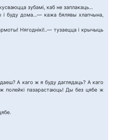
сваюцца зубамі, каб не заплакаць...
 і буду дома...— кажа бялявы хлапчына,
армоты! Нягоднікі!..— тузаецца і крычыць
даеш? А каго ж я буду даглядаць? А каго
 ж полейкі пазарастаюць! Ды без цябе ж
цябе.