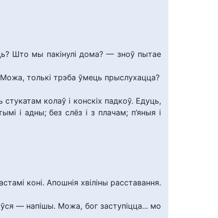
ць? Што мы пакінулі дома? — зноў пытае
ь? Можа, толькі трэба ўмець прыслухацца?
стукатам колаў і конскіх падкоў. Едуць,
ымі і адны; без слёз і з плачам; п’яныя і
стамі коні. Апошнія хвіліны расставання.
ўся — напішы. Можа, бог заступіцца... мо