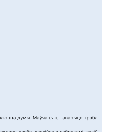
очаюцца думы. Маўчаць ці гаварыць трэба
акраец хлеба, дзяліўся з сябрукамі, лазіў