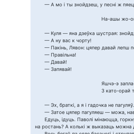
— А мо і ты знойдзеш, у песні ж пяец
На-ашы жо-о
— Куля — яна дзеўка шустрая: знойд
— А ну вас к чорту!
— Пакінь, Лявон: цяпер давай лепш 
— Правільна!
— Давай!
— Запявай!
Яшчэ-э запла
З като-орай т
— Эх, браткі, а я і гадочка не пагуляў.
— Затое цяпер пагуляеш — можа, нав
Едуць, ідуць. Паволі мінаюцца, горк
на ростань? А колькі ж выказаць можна
Вось бегаў па сяле басаногі і струпа