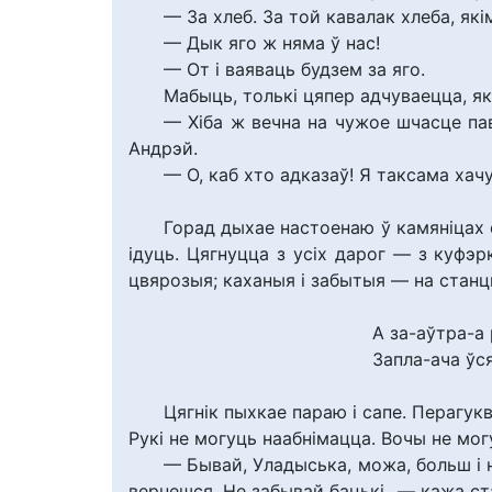
— За хлеб. За той кавалак хлеба, які
— Дык яго ж няма ў нас!
— От і ваяваць будзем за яго.
Мабыць, толькі цяпер адчуваецца, я
— Хіба ж вечна на чужое шчасце па
Андрэй.
— О, каб хто адказаў! Я таксама хач
Горад дыхае настоенаю ў камяніцах 
ідуць. Цягнуцца з усіх дарог — з куфэрка
цвярозыя; каханыя і забытыя — на стан
А за-аўтра-а 
Запла-ача ўся
Цягнік пыхкае параю і сапе. Перагук
Рукі не могуць наабнімацца. Вочы не мог
— Бывай, Уладыська, можа, больш і н
вернешся. Не забывай бацькі...— кажа с