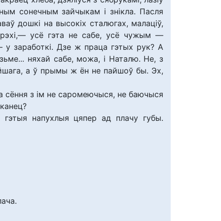
дным сонечным зайчыкам і знікла. Пасля
аваў дошкі на высокіх сталюгах, малаціў,
трэхі,— усё гэта не сабе, усё чужым —
 — у заработкі. Дзе ж праца гэтых рук? А
ьме... няхай сабе, можа, і Наталю. Не, з
йшага, а ў прымы ж ён не пайшоў бы. Эх,
на сёння з ім не саромеючыся, не баючыся
 канец?
е гэтыя напухлыя цяпер ад плачу губы.
лача.