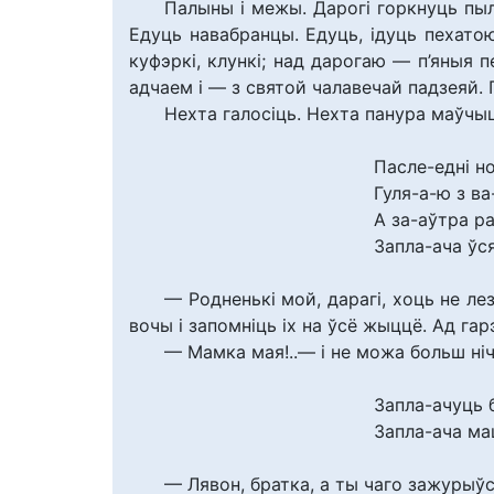
Палыны і межы. Дарогі горкнуць пыл
Едуць навабранцы. Едуць, ідуць пехато
куфэркі, клункі; над дарогаю — п’яныя пе
адчаем і — з святой чалавечай падзеяй.
Нехта галосіць. Нехта панура маўчыц
Пасле-едні н
Гуля-а-ю з ва
А за-аўтра ра
Запла-ача ўся
— Родненькі мой, дарагі, хоць не л
вочы і запомніць іх на ўсё жыццё. Ад гарэ
— Мамка мая!..— і не можа больш ні
Запла-ачуць 
Запла-ача мац
— Лявон, братка, а ты чаго зажурыўс