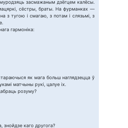
 смуродзяць засмажаным дзёгцем калёсы.
мацяркі, сёстры, браты. На фурманках —
на з тугою і смагаю, з потам і слязьмі, з
е.
нага гармоніка:
 стараючыся як мага больш наглядзецца ў
укамі матчыны рукі, цалуе іх.
дабраць розуму?
, знойдзе каго другога?