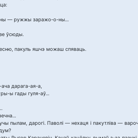
ца:
ны — ружжы заражо-о-ны...
зе ўсюды.
песню, пакуль яшчэ можаш спяваць.
-ача дарага-ая-а,
ры-ы гады гуля-аў...
..
ечна...
нучы пылам, дарогі. Паволі — нехаця і пакутліва — вар
 дум?
ваты Рыгор Караневіч. Качаў кацёлку, вымаў з-за пазухі 