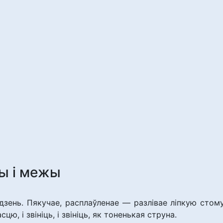
ы і межы
зень. Пякучае, расплаўленае — разлівае ліпкую стому
, і звініць, і звініць, як тоненькая струна.