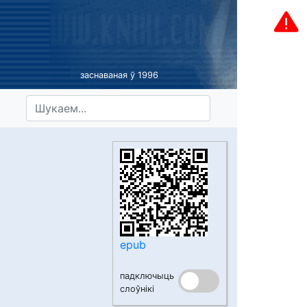
заснаваная ў 1996
epub
падключыць
слоўнікі