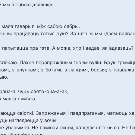
м мы з табою дзяліліся.
к мала гаварылі між сабою сябры.
вінны працаваць гэтыя рукі? За што ж мы ідзём ваява
у папытацца пра гэта. А можа, хто і ведае, як адказац
спёкаю. Пахне перапражаным гноем вуліц. Брук грыміць 
мі, з клункамі; з ботамі, з лапцямі, босыя; з праважат
цыю.
рана-а, чуць свято-оча-а-ак,
 мая-а сям’я-а...
ваюцца свісткі. Запрэжаныя і паадпраганыя, матаюць хва
уць наглядзецца ў вочы.
е ўбачымся. Не памінай ліхам, калі дзе што было. Не ба
тары Барэйка сыну.