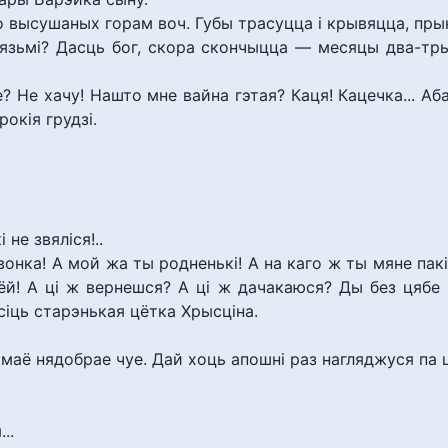
 высушаных горам воч. Губы трасуцца і крывяцца, прыку
язьмі? Дасць бог, скора скончыцца — месяцы два-тры
? Не хачу! Нашто мне вайна гэтая? Каця! Кацечка... Аб
окія грудзі.
не звяліся!..
онка! А мой жа ты родненькі! А на каго ж ты мяне пакі
ёй! А ці ж вернешся? А ці ж дачакаюся? Ды без цябе
сіць старэнькая цётка Хрысціна.
маё нядобрае чуе. Дай хоць апошні раз нагляджуся па 
..