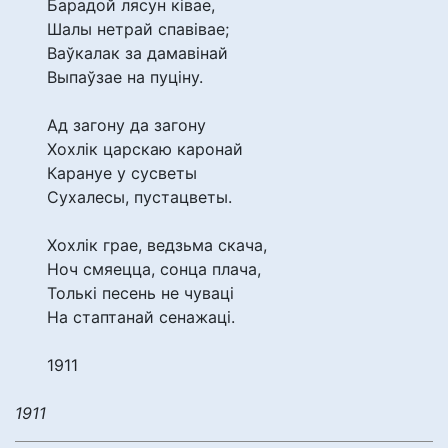
Барадой лясун ківае,
Шалы нетрай спавівае;
Ваўкалак за дамавінай
Выпаўзае на пуціну.
Ад загону да загону
Хохлік царскаю каронай
Карануе у сусветы
Сухалесы, пустацветы.
Хохлік грае, ведзьма скача,
Ноч смяецца, сонца плача,
Толькі песень не чуваці
На стаптанай сенажаці.
1911
1911