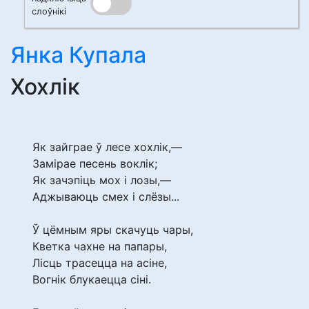
слоўнікі
Янка Купала
Хохлік
Як зайграе ў лесе хохлік,—
Замірае песень воклік;
Як зачэпіць мох і лозы,—
Аджываюць смех і слёзы...
Ў цёмным яры скачуць чары,
Кветка чахне на папары,
Лісць трасецца на асіне,
Вогнік блукаецца сіні.