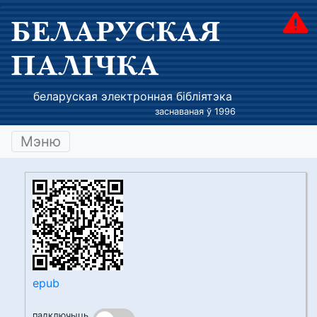
БЕЛАРУСКАЯ
ПАЛІЧКА
беларуская электронная бібліятэка
заснаваная ў 1996
Мэню
epub
падключыць