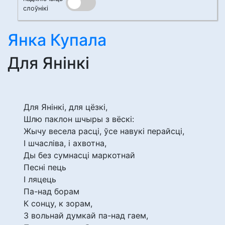
слоўнікі
Янка Купала
Для Янінкі
Для Янінкі, для цёзкі,
Шлю паклон шчыры з вёскі:
Жычу весела расці, ўсе навукі перайсці,
І шчасліва, і ахвотна,
Ды без сумнасці маркотнай
Песні пець
І ляцець
Па-над борам
К сонцу, к зорам,
З вольнай думкай па-над гаем,