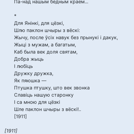
Па-над нашым бедным краем...
*
Для Янінкі, для цёзкі,
Шлю паклон шчыры з вёскі:
Жычу, после ўсіх навук без прынукі і дакук,
Жыці з мужам, а багатым,
Каб была век доля святам,
Добра жыць
І любіць
Дружку дружка,
Як пяюшка —
Птушка птушку, што век звонка
Славіць нашую старонку
І са мною для цёзкі
Шле паклон шчыры з вёскі!..
[1911]
[1911]