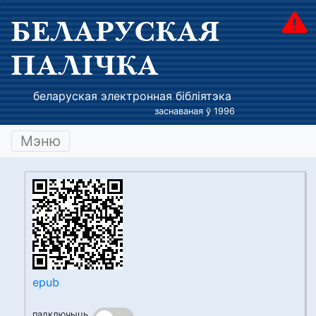
БЕЛАРУСКАЯ
ПАЛІЧКА
беларуская электронная бібліятэка
заснаваная ў 1996
Мэню
epub
падключыць