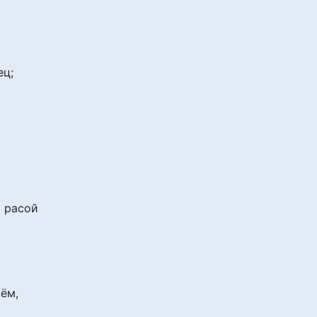
ец;
 расой
ём,