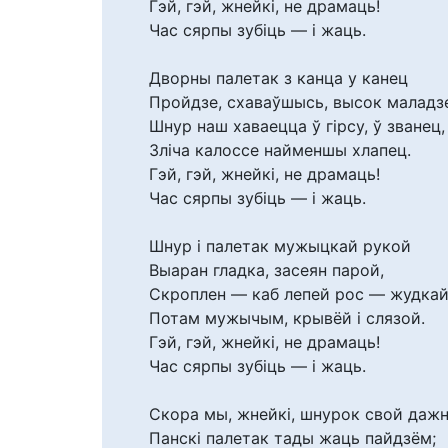
Гэй, гэй, жнейкі, не драмаць!
Час сярпы зубіць — і жаць.
Дворны палетак з канца у канец
Пройдзе, схаваўшысь, высок маладз
Шнур наш хаваецца ў гірсу, ў званец,
Зліча калоссе найменшы хлапец.
Гэй, гэй, жнейкі, не драмаць!
Час сярпы зубіць — і жаць.
Шнур і палетак мужыцкай рукой
Выаран гладка, засеян парой,
Скроплен — каб лепей рос — жудкай
Потам мужычым, крывёй і слязой.
Гэй, гэй, жнейкі, не драмаць!
Час сярпы зубіць — і жаць.
Скора мы, жнейкі, шнурок свой дажн
Панскі палетак тады жаць пайдзём;