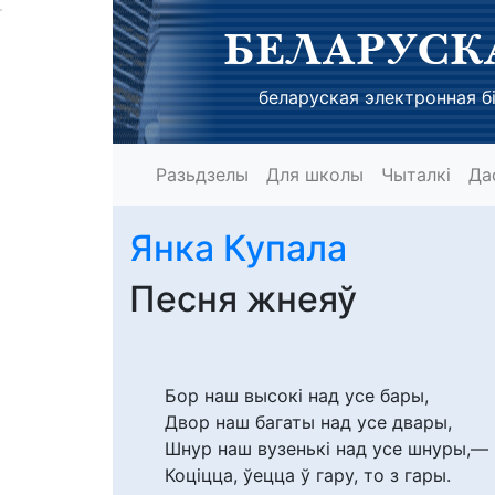
БЕЛАРУСК
беларуская электронная бі
Разьдзелы
Для школы
Чыталкі
Да
Янка Купала
Песня жнеяў
Бор наш высокі над усе бары,
Двор наш багаты над усе двары,
Шнур наш вузенькі над усе шнуры,—
Коціцца, ўецца ў гару, то з гары.