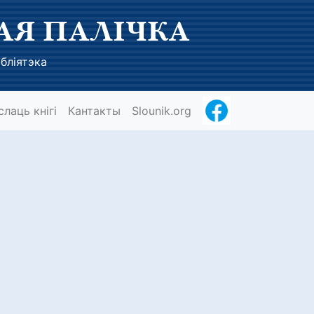
АЯ ПАЛІЧКА
бліятэка
слаць кнігі
Кантакты
Slounik.org