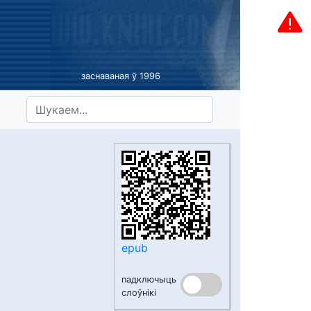
заснаваная ў 1996
epub
падключыць
слоўнікі