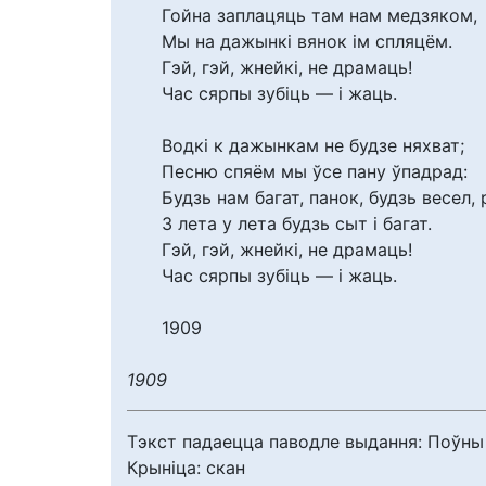
Гойна заплацяць там нам медзяком,
Мы на дажынкі вянок ім спляцём.
Гэй, гэй, жнейкі, не драмаць!
Час сярпы зубіць — і жаць.
Водкі к дажынкам не будзе няхват;
Песню спяём мы ўсе пану ўпадрад:
Будзь нам багат, панок, будзь весел, 
З лета у лета будзь сыт і багат.
Гэй, гэй, жнейкі, не драмаць!
Час сярпы зубіць — і жаць.
1909
1909
Тэкст падаецца паводле выдання: Поўны збор
Крыніца: скан