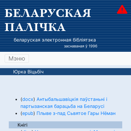
БЕЛАРУСКАЯ
ПАЛІЧКА
беларуская электронная бібліятэка
заснаваная ў 1996
Мэню
Юрка Віцьбіч
(
docx
)
Антыбальшавіцкія паўстаньні і
партызанская барацьба на Беларусі
(
epub
)
Плыве з-пад Сьвятое Гары Нёман
Кнігі