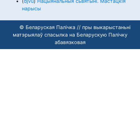
(
djvu
)
Нацыянальныя сьвятыні. Мастацкія
нарысы
© Беларуская Палічка // пры выкарыстаньні
матэрыялаў спасылка на Беларускую Палічку
абавязковая