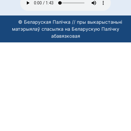
© Беларуская Палічка // пры выкарыстаньні
матэрыялаў спасылка на Беларускую Палічку
абавязковая