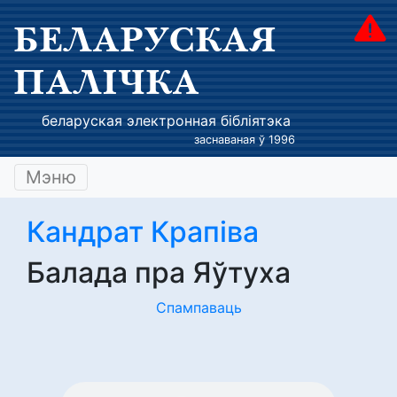
БЕЛАРУСКАЯ
ПАЛІЧКА
беларуская электронная бібліятэка
заснаваная ў 1996
Мэню
Кандрат Крапіва
Балада пра Яўтуха
Спампаваць