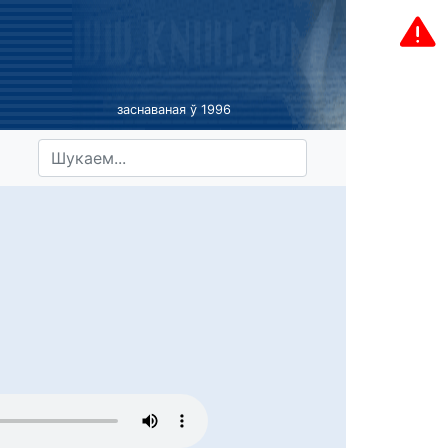
заснаваная ў 1996