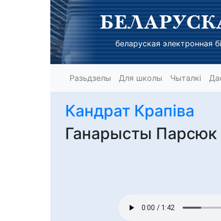
БЕЛАРУСК
беларуская электронная бі
Разьдзелы
Для школы
Чыталкі
Да
Кандрат Крапіва
Ганарысты Парсюк