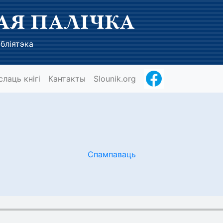
АЯ ПАЛІЧКА
бліятэка
слаць кнігі
Кантакты
Slounik.org
Спампаваць