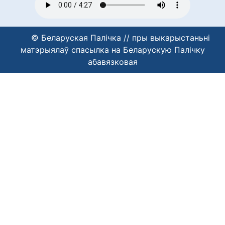
© Беларуская Палічка // пры выкарыстаньні
матэрыялаў спасылка на Беларускую Палічку
абавязковая