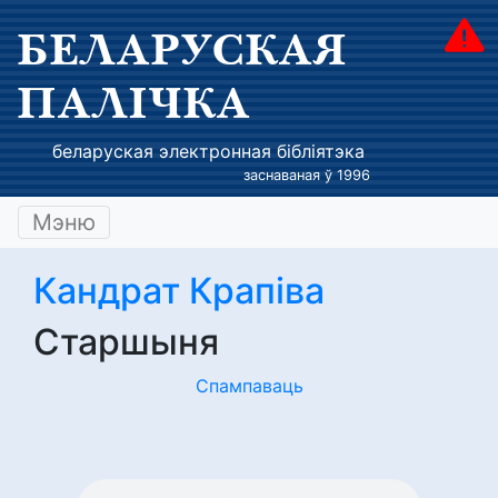
БЕЛАРУСКАЯ
ПАЛІЧКА
беларуская электронная бібліятэка
заснаваная ў 1996
Мэню
Кандрат Крапіва
Старшыня
Спампаваць