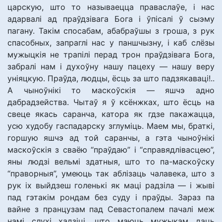
царскую, што то называецца праваслаўе, і нас
адарвалі ад праўдзівага Бога і ўпісалі ў сыэму
пагану. Такім спосабам, абабраўшы з гроша, з рук
спасобных, запраглі нас у паншчызну, і каб слёзы
мужыцкія не трапілі перад трон праўдзівага Бога,
забралі нам і духоўну нашу пацеху — нашу веру
уніяцкую. Праўда, людцы, ёсць за што падзякаваці!..
А чыноўнікі то маскоўскія — яшчэ адно
дабрадзейства. Чытаў я ў ксёнжках, што ёсць на
свеце якась саранча, катора як гдзе пакажацца,
усю худобу гаспадарску зглуміць. Маем мы, браткі,
горшую яшчэ ад той саранчы, а гэта чыноўнікі
маскоўскія з сваёю “праўдаю” і “справядлівасцею”,
яны людзі вельмі здатныя, што то па-маскоўску
“праворныя”, умеюць так аблізаць чалавека, што з
рук іх выйдзеш голенькі як маці радзіла — і жыві
пад гэтакім рондам без суду і праўды. Зараз па
вайне з пранцузам пад Севастопалем пачалі меж
намі слухі хадзіці, што маюць мужыкам даць