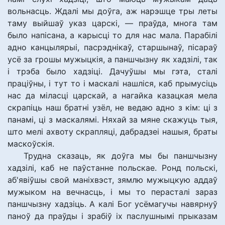
вольнасць. Ждалі мы доўга, аж нарэшце тры леты
таму выйшаў указ царскі, — праўда, многа там
было напісана, а карысці то для нас мала. Парабілі
адно канцылярыі, пасрэднікаў, старшынаў, пісараў
усё за грошы мужыцкія, а паншчызну як хадзілі, так
і трэба было хадзіці. Дачуўшы мы гэта, сталі
праціўны, і тут то і маскалі нашліся, каб прымусіць
нас да міласці царскай, а нагайка казацкая мела
скрапіць наш братні узёл, не ведаю адно з кім: ці з
панамі, ці з маскалямі. Няхай за мяне скажуць тыя,
што мелі ахвоту скрапляці, дабрадзеі нашыя, браты
маскоўскія.
Трудна сказаць, як доўга мы бы паншчызну
хадзілі, каб не паўстанне польскае. Ронд польскі,
аб'явіўшы свой маніхвэст, зямлю мужыцкую аддаў
мужыком на вечнасць, і мы то перасталі зараз
паншчызну хадзіць. А калі Бог усёмагучы навярнуў
паноў да праўды і зрабіў іх паслушнымі прыказам