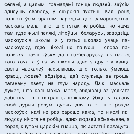
сёламі, а цэлымі грамадамі гоніць людзей, заўсім
адняўшы свабоду, у сібірскія пустыні. Калі ронд
польскі ўсім братнім народам дае самарондства,
маскаль мала таго, што гэтак не робіць, но яшчэ
там, гдзе жылі палякі, літоўцы і беларусы, заводзіць
маскоўскія школы, а ў гэтых школах учаць па-
маскоўску, гдзе ніколі не пачуеш і слова па-
польску, па-літоўску да і па-беларуску, як народ
таго хоча, а ў гэтыя школы адно з другога канца
света маскалёў насылаюць, што толька ўмеюць
красці, людзей абдзіраці дай служыць за грошы
паганаму дзелу на глум народу. Дзікі маскаль
думае, што калі можа народ абдзіраці за ўсякага
дабытку, то і патрапіць кажнаму ўбіць у галаву
свой дурны розум, дурны для таго, што розум
маскоўскі калі не раз харашо кажа, то ніколі па-
людску нічога не робіць, адно людзей абманывае, а
перад кнутом царскім гнецца, як астатні валацуга.
Трудна ўсё гэта расказаці, што мы ўжэ кроўю