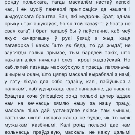
ронду польскага, тагды маскалём настаў кепскі
час, і ён мусіў паняволі прыпісаціся да нашага і
жыдоўскага брацтва. Бач, які мудроны брат; аднак
крыху і так ашукаўся, бо як той казаў: “і ў брата не
свая хата”, і брат паишоў бы ў паўстанне, каб меў
якую качаргешку ў рукі ўзяці; а жыд, хаця
пагаворка і кажа: “што як бяда, то да жыда”, не
заўсягды голых прымае, тым бардзей такіх, што
нажлапталіся нямала і слёз і крові жыдоўскай. Но
каб ляпей пазнаць маскоўскую хітрасць, пагляньмы
шчырым окам, што цяпер маскалі выраблялі з намі,
у гэту ліхую для сябе гадзіну, калі, пабіўшыся з
палякамі, каб удзяржаць сваё панаванне, да нашага
брацтва хоча ўпісаціся; ронд польскі цяпер аддае
нам на вечнасць зямлю нашу за нашу працу,
маскаль піша дай устанаўляе якіясь там чыншы,
каторым ніколі ніякага канца не будзе, як то меж
мужыкамі казённьмі. Калі ронд польскі дае нам
вольнасць праўдзівую, маскаль, не кажу цэлымі