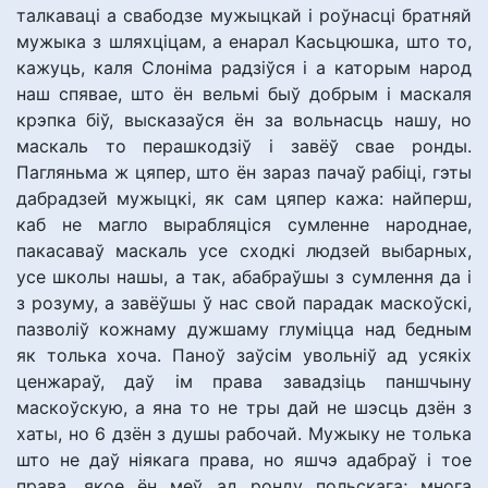
талкаваці а свабодзе мужыцкай і роўнасці братняй
мужыка з шляхціцам, а енарал Касьцюшка, што то,
кажуць, каля Слоніма радзіўся і а каторым народ
наш спявае, што ён вельмі быў добрым і маскаля
крэпка біў, высказаўся ён за вольнасць нашу, но
маскаль то перашкодзіў і завёў свае ронды.
Пагляньма ж цяпер, што ён зараз пачаў рабіці, гэты
дабрадзей мужыцкі, як сам цяпер кажа: найперш,
каб не магло вырабляціся сумленне народнае,
пакасаваў маскаль усе сходкі людзей выбарных,
усе школы нашы, а так, абабраўшы з сумлення да і
з розуму, а завёўшы ў нас свой парадак маскоўскі,
пазволіў кожнаму дужшаму глуміцца над бедным
як толька хоча. Паноў заўсім увольніў ад усякіх
ценжараў, даў ім права завадзіць паншчыну
маскоўскую, а яна то не тры дай не шэсць дзён з
хаты, но 6 дзён з душы рабочай. Мужыку не толька
што не даў ніякага права, но яшчэ адабраў і тое
права, якое ён меў ад ронду польскага; многа