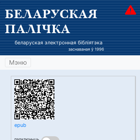
БЕЛАРУСКАЯ
ПАЛІЧКА
беларуская электронная бібліятэка
заснаваная ў 1996
Мэню
epub
падключыць