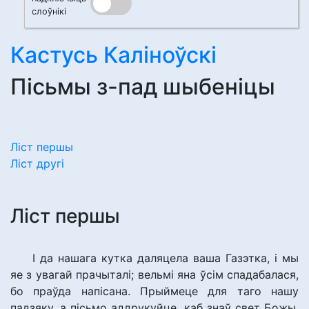
слоўнікі
Кастусь Каліноўскі
Пісьмы з-пад шыбеніцы
Ліст першы
Ліст другі
Ліст першы
І да нашага кутка даляцела ваша Газэтка, і мы
яе з увагай прачыталі; вельмі яна ўсім спадабалася,
бо праўда напісана. Прыймеце для таго нашу
падзяку, а пісьмо аддрукуйце, каб знаў свет Божы,