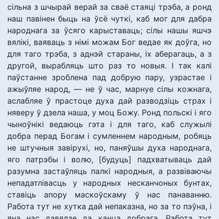
сільна з шчырай верай за сваё стаяці трэба, а ронд
наш павінен быць на ўсё чуткі, каб мог для дабра
народнага за ўсяго карыставаць; сілы нашы яшчэ
вялікі, ваяваць з німі можам Бог ведае як доўга, но
для таго трэба, з аднэй стараны, іх аберагаць, а з
другой, вырабляць што раз то новыя. І так калі
паўстанне зроблена пад добрую пару, узрастае і
ажыўляе народ, — не ў час, марнуе сілы кожнага,
аслабляе ў прастоце духа дай разводзіць страх і
няверу ў дзела наша, у моц Божу. Ронд польскі і яго
чыноўнікі ведаюць гэта і для таго, каб служылі
добра перад Богам і сумленнем народным, робяць
не штучныя завірухі, но, паняўшы духа народнага,
яго патрэбы і волю, [будуць] падхватываць дай
разумна застаўляць палкі народныя, а развіваючы
непадатлівасць у народных несканчоных бунтах,
ставіць апору маскоўскаму ў нас панаванню.
Работа тут не хутка дай непаказна, но за то пэўна, і
яна нас давядзе да канца добрага. Работа тут