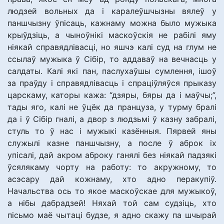
людзей вольных да і каралеўшчызны вялеў у
паншчызну ўпісаць, кажнаму можна было мужыка
крыўдзіць, а чыноўнікі маскоўскія не рабілі яму
ніякай справядлівасці, но яшчэ калі суд на глум не
ссылаў мужыка ў Сібір, то аддаваў на вечнасць у
салдаты. Калі які пан, паслухаўшы сумлення, ішоў
за праўду і справядлівасць і спраціўляўся прыказу
царскаму, каторы кажа: “дзяры, бяры да і маўчы;”,
тады яго, калі не ўцёк да пранцуза, у турму бралі
да і ў Сібір гналі, а двор з людзьмі ў казну забралі,
стуль то ў нас і мужыкі казённыя. Пярвей яны
служылі казне паншчызну, а после ў аброк іх
упісалі, дай акром аброку ганялі без ніякай падзякі
ўсялякаму чорту на работу: то акружному, то
асэсару дай кожнаму, хто адно перакупіў.
Начальства ось то якое маскоўскае для мужыкоў,
а нібы дабрадзей! Няхай той сам судзіць, хто
пісьмо маё чытаці будзе, я адно скажу па шчырай