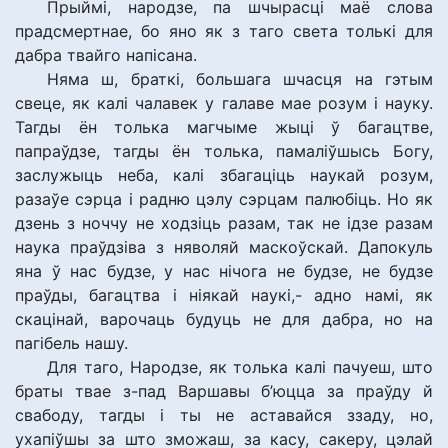
Прыймі, народзе, па шчырасці маё слова
прадсмертнае, бо яно як з таго света толькі для
дабра твайго напісана.
Няма ш, браткі, большага шчасця на гэтым
свеце, як калі чалавек у галаве мае розум і науку.
Тагды ён толька магчыме жыці ў багацтве,
папраўдзе, тагды ён толька, памаліўшысь Богу,
заслужыць неба, калі збагаціць наукай розум,
разаўе сэрца і радню цэлу сэрцам палюбіць. Но як
дзень з ноччу не ходзіць разам, так не ідзе разам
наука праўдзіва з няволяй маскоўскай. Дапокуль
яна ў нас будзе, у нас нічога не будзе, не будзе
праўды, багацтва і ніякай наукі,- адно намі, як
скацінай, варочаць будуць не для дабра, но на
пагібель нашу.
Для таго, Народзе, як толька калі пачуеш, што
браты твае з-пад Варшавы б’юцца за праўду й
свабоду, тагды і ты не аставайся ззаду, но,
ухапіўшы за што зможаш, за касу, сакеру, цэлай