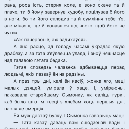
рана, роса ість, стерня коле, а воно скаче та й
плаче, ти б йому завернув худобу, поцілував б його
в ноги, бо ти його сплодив та й сумління тебе п’э,
але мінаэш, ще й ховаэшся від нього, щоб його не
чути».
«Аж пачервонів, аж задихаўся».
А яно расце, ад голаду часамі ўкрадзе якую
драбязу, а за гэта з’яўляецца ўлада, і зноў няшчасце
над галавою гэтага бедака.
Гэтая споведзь чалавека адбываецца перад
людзьмі, якіх пазваў ён на радзіны.
А праз тры дні, калі ён касіў, жонка яго, маці
малых дзяцей, умірала ў хаце. І, уміраючы,
паказвала старэйшаму Сымонку, як саліць гуркі,
каб было што ім «есці з хлебам хоць першыя дні,
пасля яе смерці».
Ёй муж дастаў булку. І Сымонка гаворыць маці:
— Тата казаў даваць вам сцюдзёнай вады і