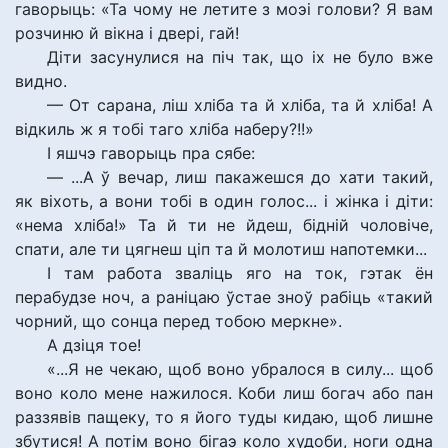
гаворыць: «Та чому не летите з моэі голови? Я вам
розчиню й вікна і двері, гай!
Діти засунулися на піч так, що іх не було вже
видно.
— От сарана, ліш хліба та й хліба, та й хліба! А
відкиль ж я тобі таго хліба наберу?!!»
І яшчэ гаворыць пра сябе:
— ...А ў вечар, лиш пакажешся до хати такий,
як віхоть, а вони тобі в один голос... і жінка і діти:
«нема хліба!» Та й ти не йдеш, бідній чоловіче,
спати, але ти цягнеш ціп та й молотиш напотемки...
І там работа зваліць яго на ток, гэтак ён
перабудзе ноч, а раніцаю ўстае зноў рабіць «такий
чорний, що сонца перед тобою меркне».
А дзіця тое!
«...Я не чекаю, щоб воно убралося в силу... щоб
воно коло мене нажилося. Коби лиш богач або пан
раззявів пащеку, то я його туды кидаю, щоб лишне
збутися! А потім воно бігаэ коло худоби, ноги одна