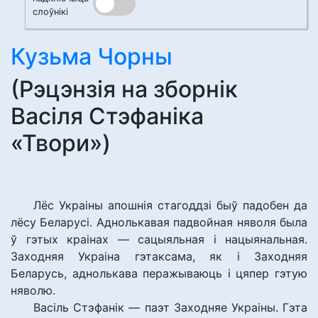
слоўнікі
Кузьма Чорны
(Рэцэнзія на зборнік
Васіля Стэфаніка
«Твори»)
Лёс Украіны апошнія стагоддзі быў падобен да
лёсу Беларусі. Аднолькавая падвойная няволя была
ў гэтых краінах — сацыяльная і нацыянальная.
Заходняя Украіна гэтаксама, як і Заходняя
Беларусь, аднолькава перажываюць і цяпер гэтую
няволю.
Васіль Стэфанік — паэт Заходняе Украіны. Гэта