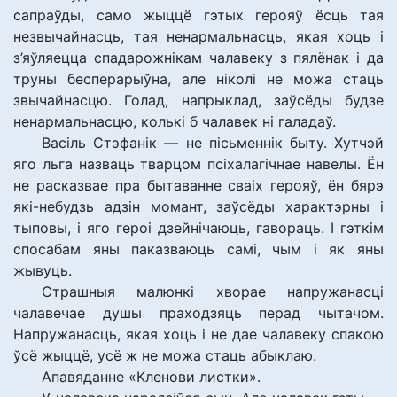
сапраўды, само жыццё гэтых герояў ёсць тая
незвычайнасць, тая ненармальнасць, якая хоць і
з’яўляецца спадарожнікам чалавеку з пялёнак і да
труны бесперарыўна, але ніколі не можа стаць
звычайнасцю. Голад, напрыклад, заўсёды будзе
ненармальнасцю, колькі б чалавек ні галадаў.
Васіль Стэфанік — не пісьменнік быту. Хутчэй
яго льга назваць тварцом псіхалагічнае навелы. Ён
не расказвае пра бытаванне сваіх герояў, ён бярэ
які-небудзь адзін момант, заўсёды характэрны і
тыповы, і яго героі дзейнічаюць, гавораць. І гэткім
спосабам яны паказваюць самі, чым і як яны
жывуць.
Страшныя малюнкі хворае напружанасці
чалавечае душы праходзяць перад чытачом.
Напружанасць, якая хоць і не дае чалавеку спакою
ўсё жыццё, усё ж не можа стаць абыклаю.
Апавяданне «Кленови листки».