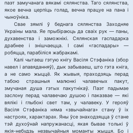
паэт замучанага вякамі сялянства. Таго сялянства,
якое вечна церпіць голад, вечна працуе на пана і
чыноўніка.
Свае зямлі ў беднага сялянства Заходняе
Украіны мала. Яе прыбіраюць да сваіх рук — паны,
духавенства і заможнікі. Сялянская гаспадарка
драбнее і знішчаецца. І самі «гаспадары» —
робяцца, парабіліся жабракамі.
Калі чытаеш гэтую кнігу Васіля Стэфаніка (збор
навел і апавяданняў), дык забываеш, што гэта кніга,
а не само жыццё. Як жывыя, праходзяць перад
табою страшныя малюнкі чалавечых пакут,
змучаная душа гэтых пакутнікаў. Паэт падымае
заслону перад чалавечаю душою і паказвае — які
вялікі і глыбокі свет там, у чалавеку. У герояў
Васіля Стэфаніка няма «звычайнага» стану ў іх
настроях, характарах. Яны ўсе знаходзяцца ў стане
тэй духоўнай напружанасці, якая бывае толькі ў
якія-небудзь незвычайныя моманты жыцця. Бо і