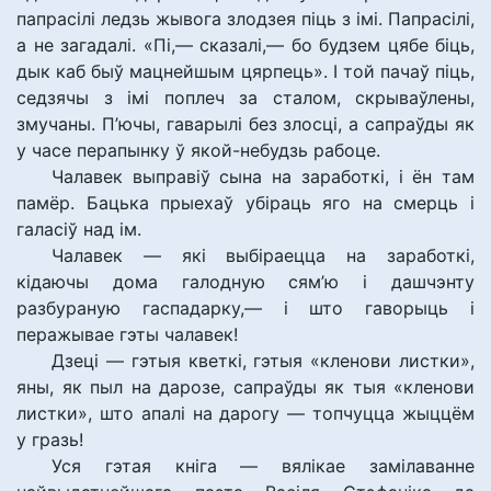
папрасілі ледзь жывога злодзея піць з імі. Папрасілі,
а не загадалі. «Пі,— сказалі,— бо будзем цябе біць,
дык каб быў мацнейшым цярпець». І той пачаў піць,
седзячы з імі поплеч за сталом, скрываўлены,
змучаны. П’ючы, гаварылі без злосці, а сапраўды як
у часе перапынку ў якой-небудзь рабоце.
Чалавек выправіў сына на заработкі, і ён там
памёр. Бацька прыехаў убіраць яго на смерць і
галасіў над ім.
Чалавек — які выбіраецца на заработкі,
кідаючы дома галодную сям’ю і дашчэнту
разбураную гаспадарку,— і што гаворыць і
перажывае гэты чалавек!
Дзеці — гэтыя кветкі, гэтыя «кленови листки»,
яны, як пыл на дарозе, сапраўды як тыя «кленови
листки», што апалі на дарогу — топчуцца жыццём
у гразь!
Уся гэтая кніга — вялікае замілаванне