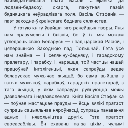
найвыдатнейшага паэта Васіля Стэфаніка да
людзей-бедакоў, скарга, пакутная паэзія
бядняцкага неўрадлівага поля. Васіль Стэфанік —
паэт заходне-ўкраінскага беднага сялянства.
У гэтую кнігу ўвайшлі яго ранейшыя творы. Яны
нам зразумелыя і блізкія, бо ў іх мы можам
угледзець сваю Беларусь — і пад царскай Расіяй, і
цяперашнюю Заходнюю пад Польшчай. Гэта ўсё
нам знаёма — і селяніну-бедняку, і гарадскому
пралетару, і парабку, і, нарэшце, той частцы нашай
працоўнай інтэлігенцыі, якая сапраўды ведае
беларускае мужычае жыццё, бо сама выйшла з
гэтых мужыкоў, парабкаў, гарадскіх пралетараў, з
таго жыцця, у якім сапраўды руйнуюцца межы
дазволенага і недазволенага. Кніга Васіля Стэфаніка
— поўная мастацкае праўды — ёсць вялікі пратэст
супраць сацыяльнае няроўнасці, супраць панавання
адных і нявольніцтва другіх. Гэта пратэст
своеасаблівы. Ён схаваны па-за ціхімі, чулымі