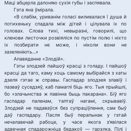
Маці абцерла далоняю сухія губы і заспявала.
Гэта яна ўмірала.
«В слабім, уриванім голасі виливалася ï душа й
потихеньку спадала між дітей і цілувала іх по
головах. Слова тихі, невыразні, говорилі, що
кленови листочки розвіяліся по пустім полю і ніхто
іх позбирати не може, і ніколи вони не
зазеленіють...»
Апавяданне «Злодій».
Гэты злодзей пайшоў красці з голаду. І пайшоў
красці да таго, каму хоць самому выбірайся з хаты
дзеля гэтае ж справы. Гаспадар злодзея злавіў і
пазваў суседзяў, каб памаглі біць яго. Тыя прыйшлі,
бо «злачынства ж павінна быць пакарана». Біў яго
гаспадар паленам, таптаў нагамі, скрывавіў.
Злодзей не падаваўся без супраціўлення, сам быў
даў гаспадару. Пасля быў перапынак у гэтай
нечалавечай рабоце, у часе якога з’явілася
адвечная спадарожніца бедакоў — гарэлка. Пілі і