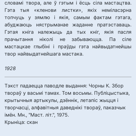
словамі твора, але ў гэтым і ёсць сіла мастацтва.
Гэта тыя «кленови листки», якіх неміласэрна
топчуць у зямлю і якія, самым фактам гэтага,
абуджаюць нястрыманае жаданне пратэставаць.
Гэтая кніга належыць да тых кніг, якія пасля
прачытання ніколі не забываюцца. Па сіле
мастацкае глыбіні і праўды гэта найвыдатнейшы
твор найвыдатнейшага мастака.
1928
Тэкст падаецца паводле выдання: Чорны К. Збор
твораў у васьмі тамах. Том восьмы. Публіцыстыка,
крытычныя артыкулы, дзённік, летапіс жыцця і
творчасці, алфавітныя даведнікі твораў, паказчык
імён. Мн., "Маст. літ.", 1975.
Крыніца: скан