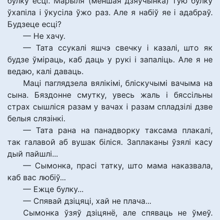
булку есці. Марыля (меншая дзяўчынка) тую булку
ўхапіла і ўкусіла ўжо раз. Але я набіў яе і адабраў.
Будзеце есці?
— Не хачу.
— Тата ссукалі яшчэ свечку і казалі, што як
будзе ўміраць, каб даць у рукі і запаліць. Але я не
ведаю, калі даваць.
Маці паглядзела вялікімі, бліскучымі вачыма на
сына. Бяздонне смутку, увесь жаль і бяссільны
страх сышліся разам у вачах і разам спладзілі дзве
белыя слязінкі.
— Тата рана на панадворку таксама плакалі,
так галавой аб вушак біліся. Заплаканы ўзялі касу
дый пайшлі...
— Сымонка, прасі татку, што мама наказвала,
каб вас любіў...
— Ежце булку...
— Спявай дзіцяці, хай не плача...
Сымонка ўзяў дзіцянё, але спяваць не ўмеў.