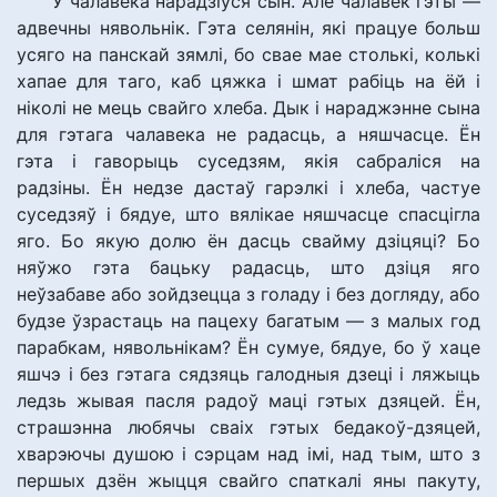
У чалавека нарадзіўся сын. Але чалавек гэты —
адвечны нявольнік. Гэта селянін, які працуе больш
усяго на панскай зямлі, бо свае мае столькі, колькі
хапае для таго, каб цяжка і шмат рабіць на ёй і
ніколі не мець свайго хлеба. Дык і нараджэнне сына
для гэтага чалавека не радасць, а няшчасце. Ён
гэта і гаворыць суседзям, якія сабраліся на
радзіны. Ён недзе дастаў гарэлкі і хлеба, частуе
суседзяў і бядуе, што вялікае няшчасце спасцігла
яго. Бо якую долю ён дасць свайму дзіцяці? Бо
няўжо гэта бацьку радасць, што дзіця яго
неўзабаве або зойдзецца з голаду і без догляду, або
будзе ўзрастаць на пацеху багатым — з малых год
парабкам, нявольнікам? Ён сумуе, бядуе, бо ў хаце
яшчэ і без гэтага сядзяць галодныя дзеці і ляжыць
ледзь жывая пасля радоў маці гэтых дзяцей. Ён,
страшэнна любячы сваіх гэтых бедакоў-дзяцей,
хварэючы душою і сэрцам над імі, над тым, што з
першых дзён жыцця свайго спаткалі яны пакуту,