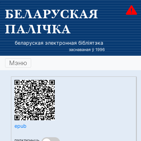
БЕЛАРУСКАЯ
ПАЛІЧКА
беларуская электронная бібліятэка
заснаваная ў 1996
Мэню
epub
падключыць